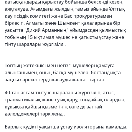
қатысқандарды құрықтау бойынша белсенді кезең
аяқталуда. Ағымдағы жылдың тамыз айында Ұлттық
қауіпсіздік комитеті және Бас прокуратурамен
бірлесіп, Алматы және Шымкент қалаларында бір
уақытта "Дикий Арманның" ұйымдасқан қылмыстық
тобының 15 ықтимал мүшесіне қатысты ұстау және
тінту шаралары жүргізілді.
Топтың жетекшісі мен негізгі мүшелері қамауға
алынғанымен, оның басқа мүшелері бостандықта
заңсыз әрекеттерді жасауды жалғастырған.
40-тан астам тінту іс-шаралары жүргізіліп, атыс,
травматикалық және суық қару, сондай-ақ олардың
құқыққа қайшы қызметінің өзге де заттай
дәлелдемелері тәркіленді.
Барлық күдікті уақытша ұстау изоляторына қамалды.