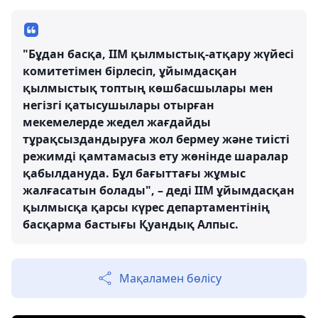
"Бұдан басқа, ІІМ қылмыстық-атқару жүйесі
комитетімен бірлесіп, ұйымдасқан
қылмыстық топтың көшбасшылары мен
негізгі қатысушылары отырған
мекемелерде жедел жағдайды
тұрақсыздандыруға жол бермеу және тиісті
режимді қамтамасыз ету жөнінде шаралар
қабылдануда. Бұл бағыттағы жұмыс
жалғасатын болады", – деді ІІМ ұйымдасқан
қылмысқа қарсы күрес департаментінің
басқарма бастығы Қуандық Алпыс.
Мақаламен бөлісу