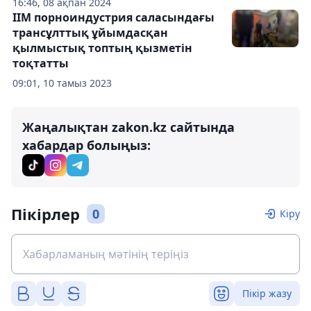
16:46, 08 ақпан 2024
ІІМ порноиндустрия саласындағы
трансұлттық ұйымдасқан
қылмыстық топтың қызметін
тоқтатты
09:01, 10 тамыз 2023
Жаңалықтан zakon.kz сайтында
хабардар болыңыз:
Пікірлер
0
Кіру
Пікір жазу