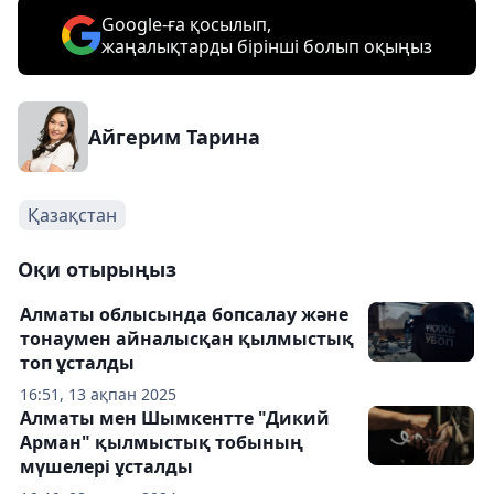
Google-ға қосылып,
жаңалықтарды бірінші болып оқыңыз
Айгерим Тарина
Қазақстан
Оқи отырыңыз
Алматы облысында бопсалау және
тонаумен айналысқан қылмыстық
топ ұсталды
16:51, 13 ақпан 2025
Алматы мен Шымкентте "Дикий
Арман" қылмыстық тобының
мүшелері ұсталды