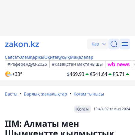
Қаз
Саясат
Әлем
Қаржы
Оқиға
Құқық
Мақалалар
#Референдум-2026
#Қазақстан мақтанышы
+33°
$
469.93
€
541.64
₽
5.71
Басты
Барлық жаңалықтар
Қоғам тынысы
Қоғам
13:40, 07 тамыз 2024
ІІМ: Алматы мен
Шымкентте қылмыстық