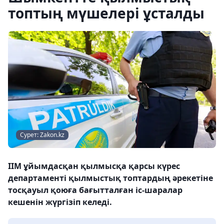
топтың мүшелері ұсталды
Сурет: Zakon.kz
ІІМ ұйымдасқан қылмысқа қарсы күрес
департаменті қылмыстық топтардың әрекетіне
тосқауыл қоюға бағытталған іс-шаралар
кешенін жүргізіп келеді.