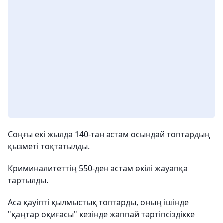
Соңғы екі жылда 140-тан астам осындай топтардың
қызметі тоқтатылды.
Криминалитеттің 550-ден астам өкілі жауапқа
тартылды.
Аса қауіпті қылмыстық топтарды, оның ішінде
"қаңтар оқиғасы" кезінде жаппай тәртіпсіздікке