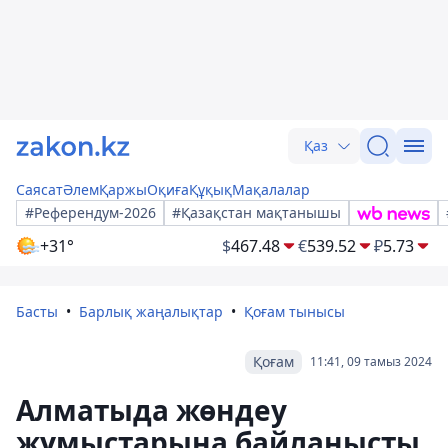
Қаз
Саясат
Әлем
Қаржы
Оқиға
Құқық
Мақалалар
#Референдум-2026
#Қазақстан мақтанышы
+31°
$
467.48
€
539.52
₽
5.73
Басты
Барлық жаңалықтар
Қоғам тынысы
Қоғам
11:41, 09 тамыз 2024
Алматыда жөндеу
жұмыстарына байланысты