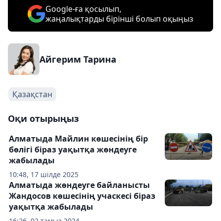
Google-ға қосылып,
жаңалықтарды бірінші болып оқыңыз
Айгерим Тарина
Қазақстан
Оқи отырыңыз
Алматыда Майлин көшесінің бір
бөлігі біраз уақытқа жөндеуге
жабылады
10:48, 17 шілде 2025
Алматыда жөндеуге байланысты
Жандосов көшесінің учаскесі біраз
уақытқа жабылады
16:26, 02 тамыз 2024