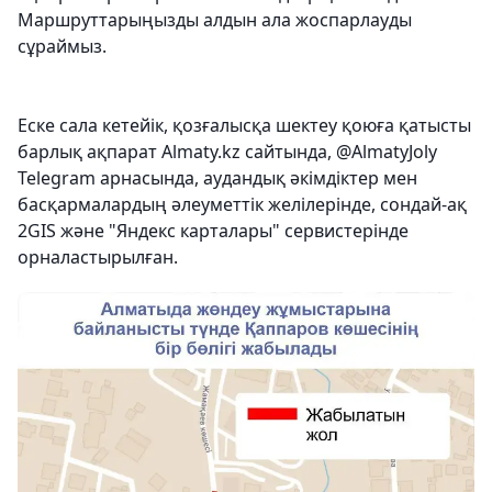
Маршруттарыңызды алдын ала жоспарлауды
сұраймыз.
Еске сала кетейік, қозғалысқа шектеу қоюға қатысты
барлық ақпарат Almaty.kz сайтында, @AlmatyJoly
Telegram арнасында, аудандық әкімдіктер мен
басқармалардың әлеуметтік желілерінде, сондай-ақ
2GIS және "Яндекс карталары" сервистерінде
орналастырылған.