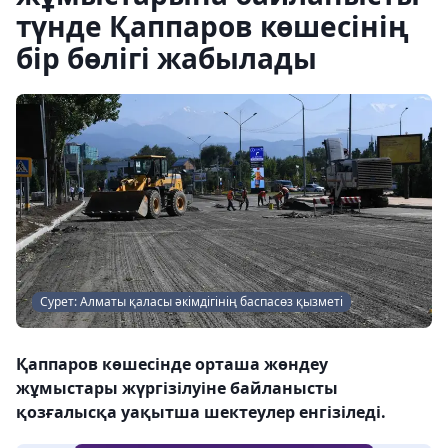
түнде Қаппаров көшесінің
бір бөлігі жабылады
Сурет: Алматы қаласы әкімдігінің баспасөз қызметі
Қаппаров көшесінде орташа жөндеу
жұмыстары жүргізілуіне байланысты
қозғалысқа уақытша шектеулер енгізіледі.