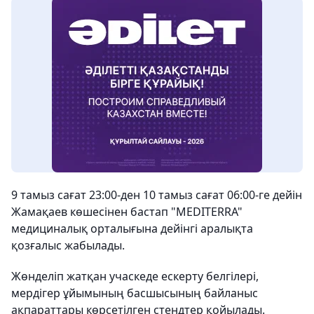
9 тамыз сағат 23:00-ден 10 тамыз сағат 06:00-ге дейін
Жамақаев көшесінен бастап "MEDITERRA"
медициналық орталығына дейінгі аралықта
қозғалыс жабылады.
Жөнделіп жатқан учаскеде ескерту белгілері,
мердігер ұйымының басшысының байланыс
ақпараттары көрсетілген стендтер қойылады.