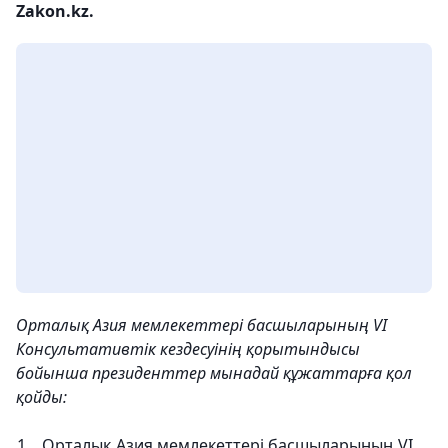
Zakon.kz.
Орталық Азия мемлекеттері басшыларының VI
Консультативтік кездесуінің қорытындысы
бойынша президенттер мынадай құжаттарға қол
қойды:
Орталық Азия мемлекеттері басшыларының VI