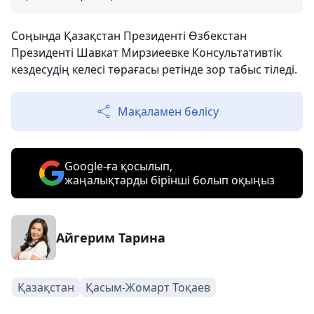
Соңында Қазақстан Президенті Өзбекстан
Президенті Шавкат Мирзиеевке Консультативтік
кездесудің келесі төрағасы ретінде зор табыс тіледі.
Мақаламен бөлісу
Google-ға қосылып,
жаңалықтарды бірінші болып оқыңыз
Айгерим Тарина
Қазақстан
Қасым-Жомарт Тоқаев