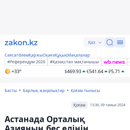
Қаз
Саясат
Әлем
Қаржы
Оқиға
Құқық
Мақалалар
#Референдум-2026
#Қазақстан мақтанышы
+33°
$
469.93
€
541.64
₽
5.71
Басты
Барлық жаңалықтар
Қоғам тынысы
Қоғам
13:36, 09 тамыз 2024
Астанада Орталық
Азияның бес елінің