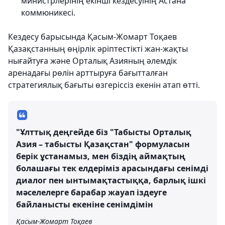
министрлерінің екінші кездесуінің Астана
коммюникесі.
Кездесу барысында Қасым-Жомарт Тоқаев
Қазақстанның өңірлік әріптестікті жан-жақты
нығайтуға және Орталық Азияның әлемдік
аренадағы рөлін арттыруға бағытталған
стратегиялық бағыты өзгеріссіз екенін атап өтті.
"Ұлттық деңгейде біз "Табысты Орталық
Азия – табысты Қазақстан" формуласын
берік ұстанамыз, мен біздің аймақтың
болашағы тек елдеріміз арасындағы сенімді
диалог пен ынтымақтастыққа, барлық ішкі
мәселелерге барабар жауап іздеуге
байланысты екеніне сенімдімін
Қасым-Жомарт Тоқаев