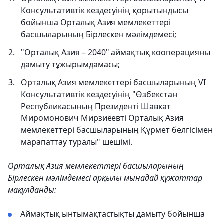
Консультативтік кездесуінің қорытындысы
бойынша Орталық Азия мемлекеттері
басшыларының Бірлескен мәлімдемесі;
"Орталық Азия – 2040" аймақтық кооперацияны
дамыту тұжырымдамасы;
Орталық Азия мемлекеттері басшыларының VI
Консультативтік кездесуінің "Өзбекстан
Республикасының Президенті Шавкат
Миромонович Мирзиёевті Орталық Азия
мемлекеттері басшыларының Құрмет белгісімен
марапаттау туралы" шешімі.
Орталық Азия мемлекеттері басшыларының
Бірлескен мәлімдемесі арқылы мынадай құжаттар
мақұлданды:
Аймақтық ынтымақтастықты дамыту бойынша