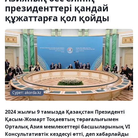
президенттері қандай
құжаттарға қол қойды
Сурет: akorda.kz
2024 жылғы 9 тамызда Қазақстан Президенті
Қасым-Жомарт Тоқаевтың төрағалығымен
Орталық Азия мемлекеттері басшыларының VI
Консультативтік кездесуі өтті, деп хабарлайды