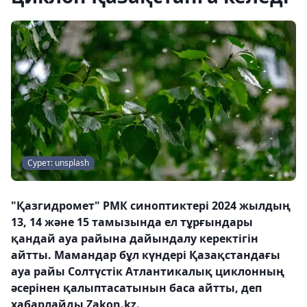
Сурет: unsplash
"Қазгидромет" РМК синоптиктері 2024 жылдың
13, 14 және 15 тамызында ел тұрғындары
қандай ауа райына дайындалу керектігін
айтты. Мамандар бұл күндері Қазақстандағы
ауа райы Солтүстік Атлантикалық циклонның
әсерінен қалыптасатынын баса айтты, деп
хабарлайды Zakon.kz.