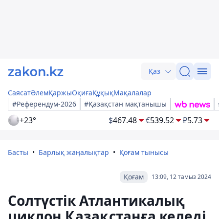
Қаз
Саясат
Әлем
Қаржы
Оқиға
Құқық
Мақалалар
#Референдум-2026
#Қазақстан мақтанышы
+23°
$
467.48
€
539.52
₽
5.73
Басты
Барлық жаңалықтар
Қоғам тынысы
Қоғам
13:09, 12 тамыз 2024
Солтүстік Атлантикалық
циклон Қазақстанға келеді