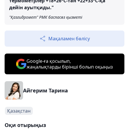
термометрлер +18+26°C-тан +22+33°C-қа
дейін ауытқиды."
"Қазгидромет" РМК баспасөз қызметі
Мақаламен бөлісу
Google-ға қосылып,
жаңалықтарды бірінші болып оқыңыз
Айгерим Тарина
Қазақстан
Оқи отырыңыз