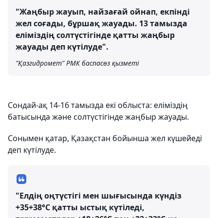
"Жаңбыр жауып, найзағай ойнап, екпінді
жел соғады, бұршақ жауады. 13 тамызда
еліміздің солтүстігінде қатты жаңбыр
жауады деп күтілуде".
"Қазгидромет" РМК баспасөз қызметі
Сондай-ақ 14-16 тамызда екі облыста: еліміздің
батысында және солтүстігінде жаңбыр жауады.
Сонымен қатар, Қазақстан бойынша жел күшейеді
деп күтілуде.
"Елдің оңтүстігі мен шығысында күндіз
+35+38°C қатты ыстық күтіледі,