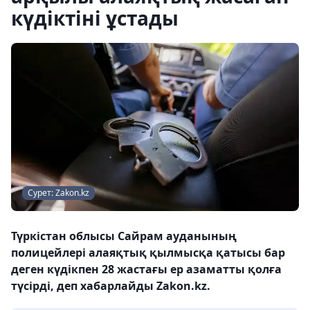
күдіктіні ұстады
Сурет: Zakon.kz
Түркістан облысы Сайрам ауданының
полицейлері алаяқтық қылмысқа қатысы бар
деген күдікпен 28 жастағы ер азаматты қолға
түсірді, деп хабарлайды Zakon.kz.