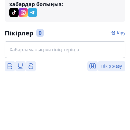
хабардар болыңыз:
Пікірлер
0
Кіру
Пікір жазу