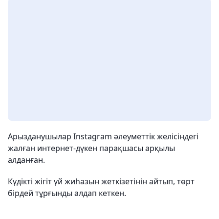
Арызданушылар Instagram әлеуметтік желісіндегі
жалған интернет-дүкен парақшасы арқылы
алданған.
Күдікті жігіт үй жиһазын жеткізетінін айтып, төрт
бірдей тұрғынды алдап кеткен.