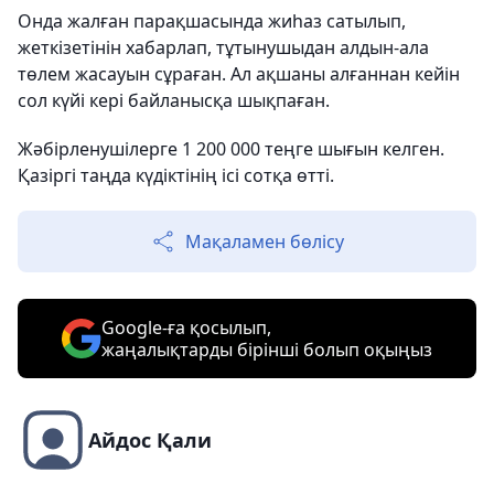
Онда жалған парақшасында жиһаз сатылып,
жеткізетінін хабарлап, тұтынушыдан алдын-ала
төлем жасауын сұраған. Ал ақшаны алғаннан кейін
сол күйі кері байланысқа шықпаған.
Жәбірленушілерге 1 200 000 теңге шығын келген.
Қазіргі таңда күдіктінің ісі сотқа өтті.
Мақаламен бөлісу
Google-ға қосылып,
жаңалықтарды бірінші болып оқыңыз
Айдос Қали