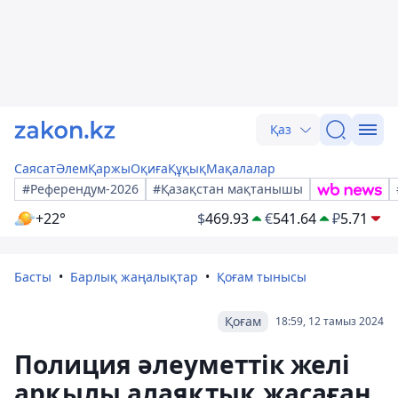
Қаз
Саясат
Әлем
Қаржы
Оқиға
Құқық
Мақалалар
#Референдум-2026
#Қазақстан мақтанышы
+22°
$
469.93
€
541.64
₽
5.71
Басты
Барлық жаңалықтар
Қоғам тынысы
Қоғам
18:59, 12 тамыз 2024
Полиция әлеуметтік желі
арқылы алаяқтық жасаған