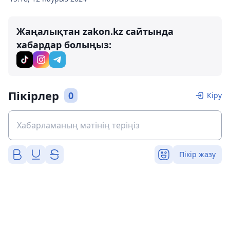
Жаңалықтан zakon.kz сайтында
хабардар болыңыз:
Пікірлер
0
Кіру
Пікір жазу