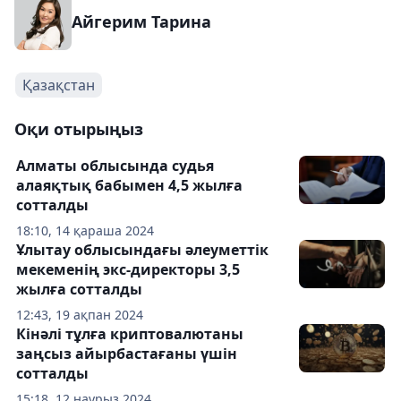
Айгерим Тарина
Қазақстан
Оқи отырыңыз
Алматы облысында судья
алаяқтық бабымен 4,5 жылға
сотталды
18:10, 14 қараша 2024
Ұлытау облысындағы әлеуметтік
мекеменің экс-директоры 3,5
жылға сотталды
12:43, 19 ақпан 2024
Кінәлі тұлға криптовалютаны
заңсыз айырбастағаны үшін
сотталды
15:18, 12 наурыз 2024