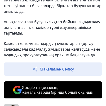
интернет желісінде тыйым салынған ақпаратқа қол
жеткізуі және т.б. салаларда бірқатар бұзушылықтар
анықталды.
Анықталған заң бұзушылықтар бойынша қадағалау
актісі енгізіліп, кінәлілер түрлі жауапкершілікке
тартылды.
Кәмелетке толмағандардың құқықтарын қорғау
саласындағы қадағалау жұмыстары жалғасуда және
аудандық прокуратураның ерекше бақылауында.
Мақаламен бөлісу
Google-ға қосылып,
жаңалықтарды бірінші болып оқыңыз