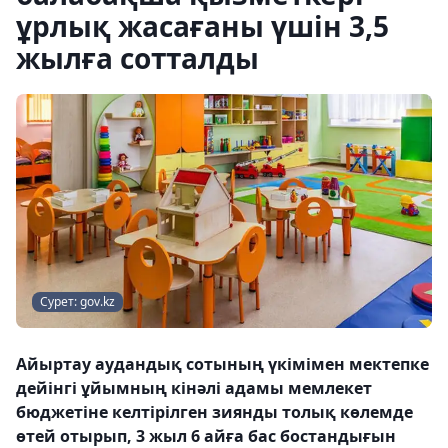
ұрлық жасағаны үшін 3,5
жылға сотталды
Сурет: gov.kz
Айыртау аудандық сотының үкімімен мектепке
дейінгі ұйымның кінәлі адамы мемлекет
бюджетіне келтірілген зиянды толық көлемде
өтей отырып, 3 жыл 6 айға бас бостандығын