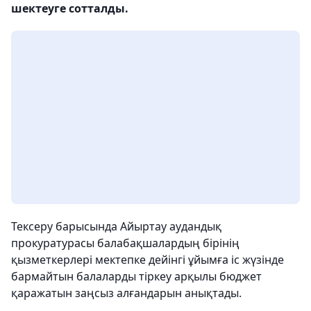
шектеуге сотталды.
Тексеру барысында Айыртау аудандық
прокуратурасы балабақшалардың бірінің
қызметкерлері мектепке дейінгі ұйымға іс жүзінде
бармайтын балаларды тіркеу арқылы бюджет
қаражатын заңсыз алғандарын анықтады.