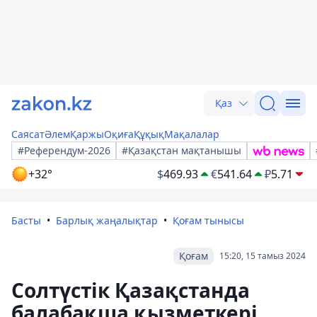
Қаз
Саясат
Әлем
Қаржы
Оқиға
Құқық
Мақалалар
#Референдум-2026
#Қазақстан мақтанышы
+32°
$
469.93
€
541.64
₽
5.71
Басты
Барлық жаңалықтар
Қоғам тынысы
Қоғам
15:20, 15 тамыз 2024
Солтүстік Қазақстанда
балабақша қызметкері