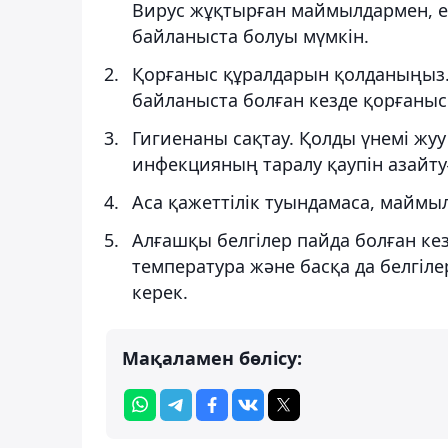
Вирус жұқтырған маймылдармен, е
байланыста болуы мүмкін.
Қорғаныс құралдарын қолданыңыз.
байланыста болған кезде қорғаныс
Гигиенаны сақтау. Қолды үнемі жу
инфекцияның таралу қаупін азайтуғ
Аса қажеттілік туындамаса, маймыл
Алғашқы белгілер пайда болған кезд
температура және басқа да белгіле
керек.
Мақаламен бөлісу: