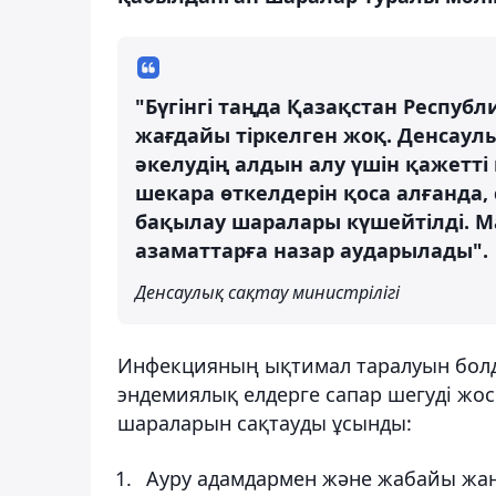
"Бүгінгі таңда Қазақстан Респуб
жағдайы тіркелген жоқ. Денсаул
әкелудің алдын алу үшін қажетт
шекара өткелдерін қоса алғанда,
бақылау шаралары күшейтілді. М
азаматтарға назар аударылады".
Денсаулық сақтау министрілігі
Инфекцияның ықтимал таралуын болды
эндемиялық елдерге сапар шегуді жос
шараларын сақтауды ұсынды:
Ауру адамдармен және жабайы жан