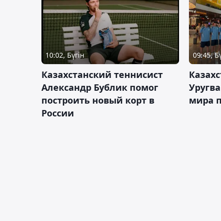
10:02, Бүгін
09:45, Б
Казахстанский теннисист
Казахс
Александр Бублик помог
Уругв
построить новый корт в
мира п
России