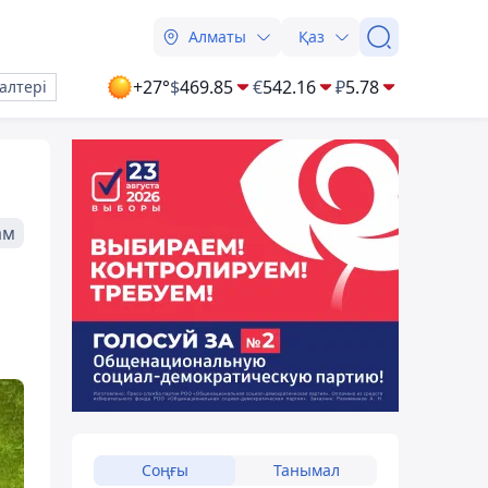
Алматы
Қаз
+27°
$
469.85
€
542.16
₽
5.78
алтері
ам
Соңғы
Танымал