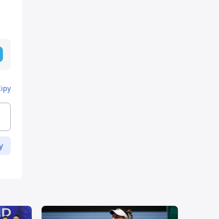
Кіру
у