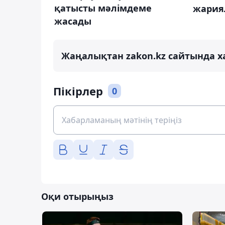
қатысты мәлімдеме
жария
жасады
Жаңалықтан zakon.kz сайтында х
Пікірлер
0
Оқи отырыңыз