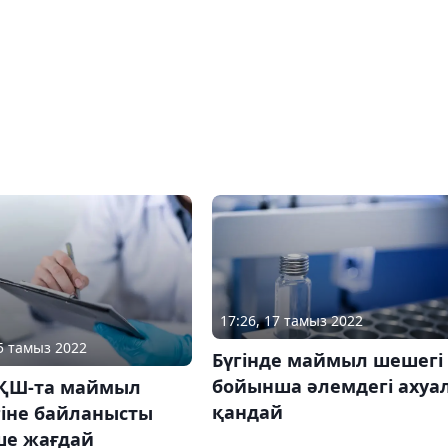
17:26, 17 тамыз 2022
05 тамыз 2022
Бүгінде маймыл шешегі
бойынша әлемдегі ахуа
АҚШ-та маймыл
қандай
іне байланысты
ше жағдай