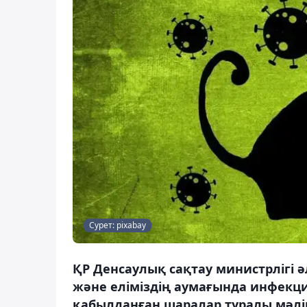
Сурет: pixabay
ҚР Денсаулық сақтау министрлігі 
және еліміздің аумағында инфек
қабылданған шаралар туралы мәлі