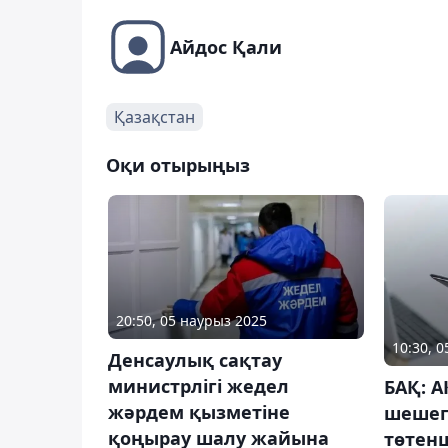
Айдос Қали
Қазақстан
Оқи отырыңыз
20:50, 05 наурыз 2025
10:30, 
Денсаулық сақтау
министрлігі жедел
БАҚ: 
жәрдем қызметіне
шешег
қоңырау шалу жайына
төтен