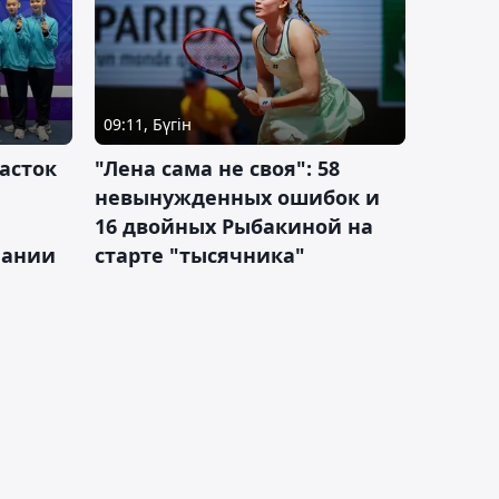
09:11, Бүгін
асток
"Лена сама не своя": 58
невынужденных ошибок и
16 двойных Рыбакиной на
мании
старте "тысячника"