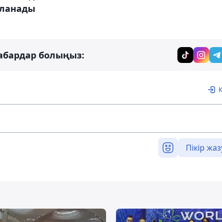
ланады
абардар болыңыз:
Пікір жаз