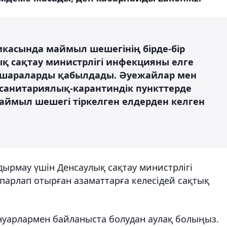
ликасында маймыл шешегінің бірде-бір
ық сақтау министрлігі инфекцияны елге
і шараларды қабылдады. Әуежайлар мен
 санитариялық-карантиндік пункттерде
аймыл шешегі тіркелген елдерден келген
рмау үшін Денсаулық сақтау министрлігі
парлап отырған азаматтарға келесідей сақтық
уарлармен байланыста болудан аулақ болыңыз.