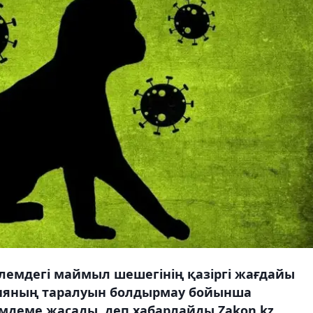
әлемдегі маймыл шешегінің қазіргі жағдайы
цияның таралуын болдырмау бойынша
мдеме жасады, деп хабарлайды Zakon.kz.