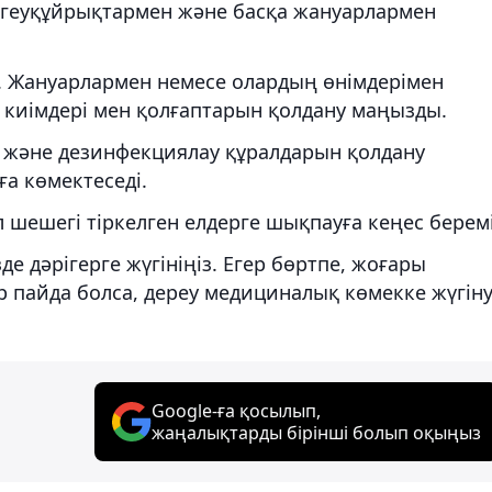
геуқұйрықтармен және басқа жануарлармен
 Жануарлармен немесе олардың өнімдерімен
 киімдері мен қолғаптарын қолдану маңызды.
у және дезинфекциялау құралдарын қолдану
а көмектеседі.
 шешегі тіркелген елдерге шықпауға кеңес беремі
е дәрігерге жүгініңіз. Егер бөртпе, жоғары
р пайда болса, дереу медициналық көмекке жүгін
Google-ға қосылып,
жаңалықтарды бірінші болып оқыңыз