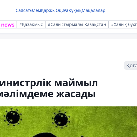
Саясат
Әлем
Қаржы
Оқиға
Құқық
Мақалалар
#Қазақмыс
#Салыстырмалы Қазақстан
#Халық бухг
Қоғ
министрлік маймыл
мәлімдеме жасады