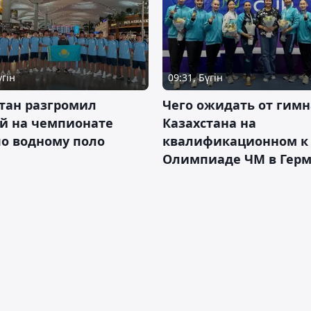
үгін
09:31, Бүгін
тан разгромил
Чего ожидать от гимн
ай на чемпионате
Казахстана на
о водному поло
квалификационном к
Олимпиаде ЧМ в Гер