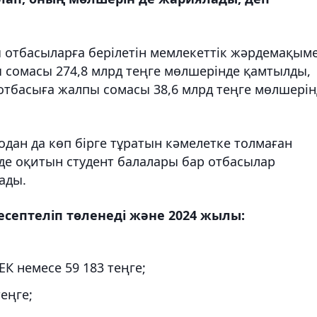
 отбасыларға берілетін мемлекеттік жәрдемақым
 сомасы 274,8 млрд теңге мөлшерінде қамтылды,
отбасыға жалпы сомасы 38,6 млрд теңге мөлшерін
одан да көп бірге тұратын кәмелетке толмаған
імде оқитын студент балалары бар отбасылар
ады.
есептеліп төленеді және 2024 жылы:
ЕК немесе 59 183 теңге;
теңге;