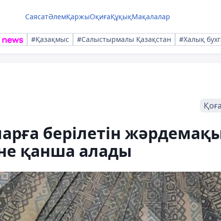
Саясат
Әлем
Қаржы
Оқиға
Құқық
Мақалалар
#Қазақмыс
#Салыстырмалы Қазақстан
#Халық бухг
Қоғ
арға берілетін жәрдемақы
әне қанша алады