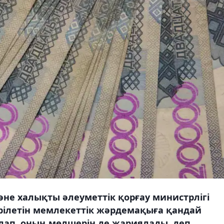
әне халықты әлеуметтік қорғау министрлігі
рілетін мемлекеттік жәрдемақыға қандай
лап, оның мөлшерін де жариялады, деп