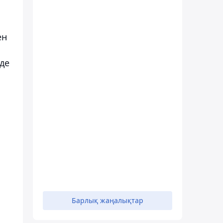
ен
де
Барлық жаңалықтар