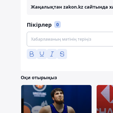
Жаңалықтан zakon.kz сайтында х
Пікірлер
0
Оқи отырыңыз