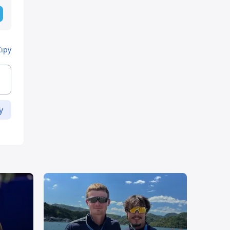
Кіру
у