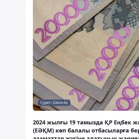
Сурет: Zakon.kz
2024 жылғы 19 тамызда ҚР Еңбек ж
(ЕӘҚМ) көп балалы отбасыларға бе
азаматтар жүгіне алатынын жария