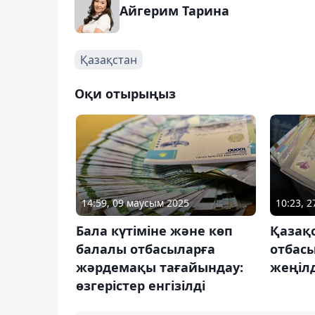
Айгерим Тарина
Қазақстан
Оқи отырыңыз
14:59, 09 маусым 2025
10:23, 
Бала күтіміне және көп
Қазақ
балалы отбасыларға
отбас
жәрдемақы тағайындау:
жеңілд
өзгерістер енгізілді