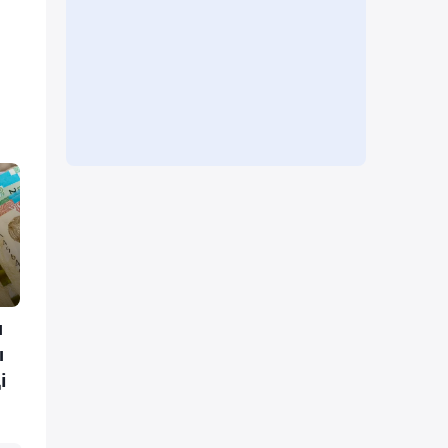
ы
ы
і