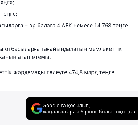
теңге;
 теңге;
сыларға – әр балаға 4 АЕК немесе 14 768 теңге
лы отбасыларға тағайындалатын мемлекеттік
анын атап өтеміз.
тік жәрдемақы төлеуге 474,8 млрд теңге
Google-ға қосылып,
жаңалықтарды бірінші болып оқыңыз