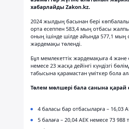
хабарлайды Zakon.kz.
2024 жылдың басынан бері көпбалалы
орта есеппен 583,4 мың отбасы жалпы
оның ішінде шілде айында 577,1 мың 
жәрдемақы төленді.
Бұл мемлекеттік жәрдемақыға 4 және 
немесе 23 жасқа дейінгі күндізгі бөл
табысына қарамастан үміткер бола ал
Төлем мөлшері бала санына қарай 
4 баласы бар отбасыларға – 16,03 А
5 балаға – 20,04 АЕК немесе 73 988 