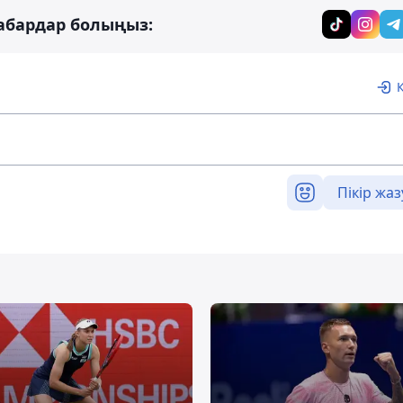
абардар болыңыз:
Пікір жаз