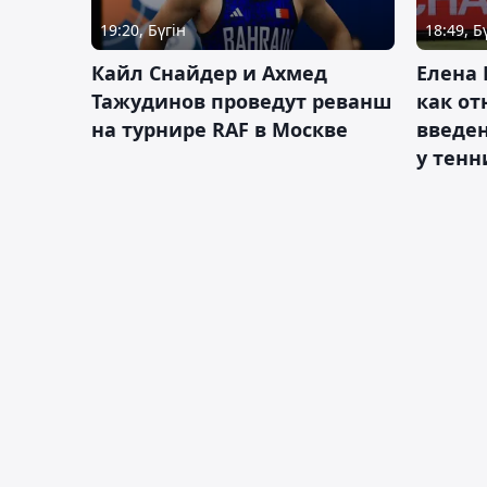
19:20, Бүгін
18:49, Б
Кайл Снайдер и Ахмед
Елена 
Тажудинов проведут реванш
как от
на турнире RAF в Москве
введен
у тенн