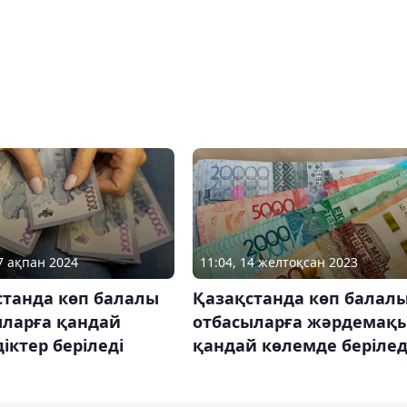
27 ақпан 2024
11:04, 14 желтоқсан 2023
станда көп балалы
Қазақстанда көп балал
ыларға қандай
отбасыларға жәрдемақ
іктер беріледі
қандай көлемде берілед