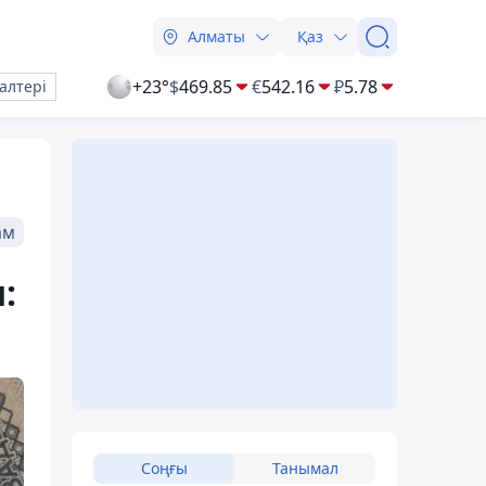
Алматы
Қаз
+23°
$
469.85
€
542.16
₽
5.78
алтері
ам
:
Соңғы
Танымал