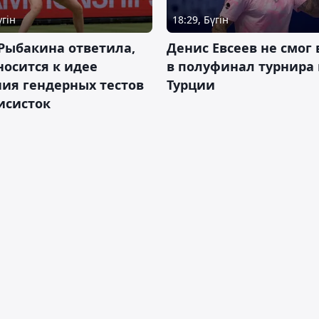
үгін
18:29, Бүгін
Рыбакина ответила,
Денис Евсеев не смог
носится к идее
в полуфинал турнира 
ия гендерных тестов
Турции
исисток