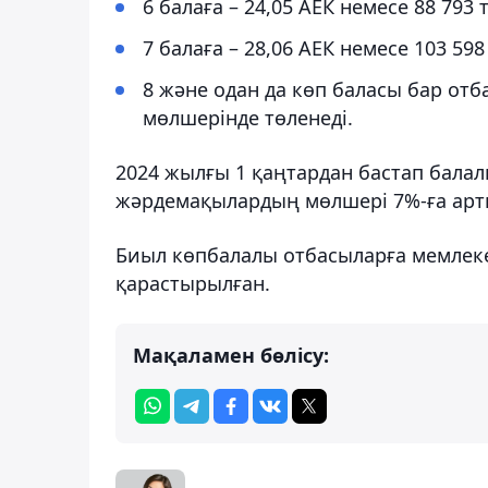
6 балаға – 24,05 АЕК немесе 88 793 
7 балаға – 28,06 АЕК немесе 103 598
8 және одан да көп баласы бар отба
мөлшерінде төленеді.
2024 жылғы 1 қаңтардан бастап бала
жәрдемақылардың мөлшері 7%-ға артқ
Биыл көпбалалы отбасыларға мемлекет
қарастырылған.
Мақаламен бөлісу: