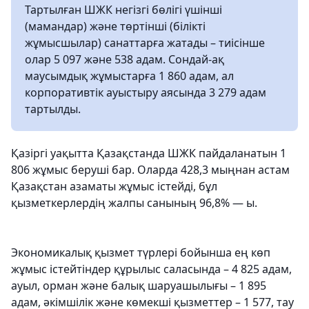
Тартылған ШЖК негізгі бөлігі үшінші
(мамандар) және төртінші (білікті
жұмысшылар) санаттарға жатады – тиісінше
олар 5 097 және 538 адам. Сондай-ақ
маусымдық жұмыстарға 1 860 адам, ал
корпоративтік ауыстыру аясында 3 279 адам
тартылды.
Қазіргі уақытта Қазақстанда ШЖК пайдаланатын 1
806 жұмыс беруші бар. Оларда 428,3 мыңнан астам
Қазақстан азаматы жұмыс істейді, бұл
қызметкерлердің жалпы санының 96,8% — ы.
Экономикалық қызмет түрлері бойынша ең көп
жұмыс істейтіндер құрылыс саласында – 4 825 адам,
ауыл, орман және балық шаруашылығы – 1 895
адам, әкімшілік және көмекші қызметтер – 1 577, тау