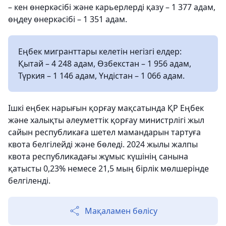
– кен өнеркәсібі және карьерлерді қазу – 1 377 адам,
өңдеу өнеркәсібі – 1 351 адам.
Еңбек мигранттары келетін негізгі елдер:
Қытай – 4 248 адам, Өзбекстан – 1 956 адам,
Түркия – 1 146 адам, Үндістан – 1 066 адам.
Ішкі еңбек нарығын қорғау мақсатында ҚР Еңбек
және халықты әлеуметтік қорғау министрлігі жыл
сайын республикаға шетел мамандарын тартуға
квота белгілейді және бөледі. 2024 жылы жалпы
квота республикадағы жұмыс күшінің санына
қатысты 0,23% немесе 21,5 мың бірлік мөлшерінде
белгіленді.
Мақаламен бөлісу