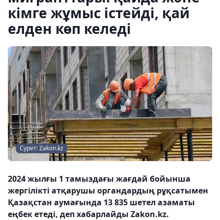
кімге жұмыс істейді, қай
елден көп келеді
Сурет: Zakon.kz
2024 жылғы 1 тамыздағы жағдай бойынша
жергілікті атқарушы органдардың рұқсатымен
Қазақстан аумағында 13 835 шетел азаматы
еңбек етеді, деп хабарлайды Zakon.kz.