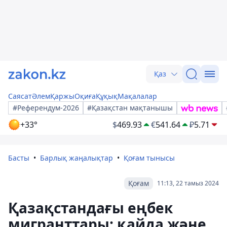
Қаз
Саясат
Әлем
Қаржы
Оқиға
Құқық
Мақалалар
#Референдум-2026
#Қазақстан мақтанышы
+33°
$
469.93
€
541.64
₽
5.71
Басты
Барлық жаңалықтар
Қоғам тынысы
Қоғам
11:13, 22 тамыз 2024
Қазақстандағы еңбек
мигранттары: қайда және