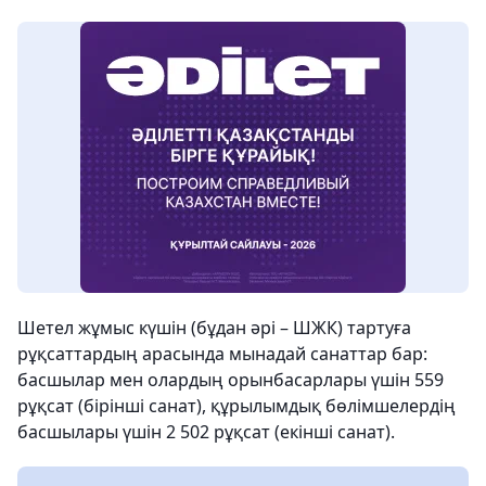
Шетел жұмыс күшін (бұдан әрі – ШЖК) тартуға
рұқсаттардың арасында мынадай санаттар бар:
басшылар мен олардың орынбасарлары үшін 559
рұқсат (бірінші санат), құрылымдық бөлімшелердің
басшылары үшін 2 502 рұқсат (екінші санат).