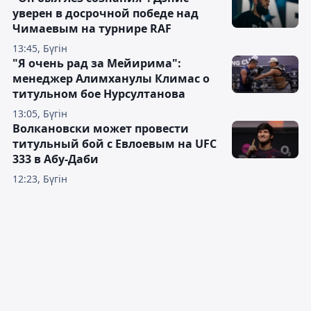
уверен в досрочной победе над
Чимаевым на турнире RAF
13:45, Бүгін
"Я очень рад за Мейирима":
менеджер Алимханулы Климас о
титульном бое Нурсултанова
13:05, Бүгін
Волкановски может провести
титульный бой с Евлоевым на UFC
333 в Абу-Даби
12:23, Бүгін