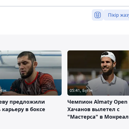
Пікір жаз
үгін
05:41, Бүгін
еву предложили
Чемпион Almaty Open 
 карьеру в боксе
Хачанов вылетел с
"Мастерса" в Монреал