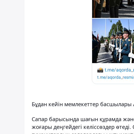
Бұдан кейін мемлекеттер басшылары Ақ
Сапар барысында шағын құрамда және
жоғары деңгейдегі келіссөздер өтеді.