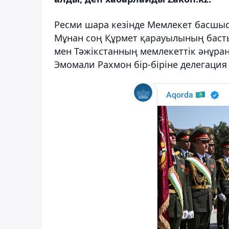
Ресми шара кезінде Мемлекет басшыс
Мұнан соң Құрмет қарауылының басты
мен Тәжікстанның мемлекеттік әнұр
Эмомали Рахмон бір-біріне делегаци