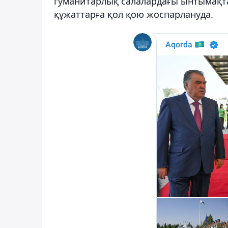
гуманитарлық салалардағы ынтымақта
құжаттарға қол қою жоспарлануда.