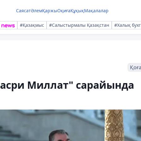
Саясат
Әлем
Қаржы
Оқиға
Құқық
Мақалалар
#Қазақмыс
#Салыстырмалы Қазақстан
#Халық бухг
Қоғ
Қасри Миллат" сарайында