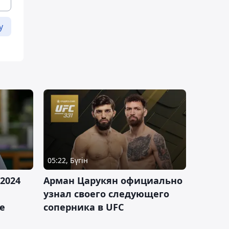
у
05:22, Бүгін
2024
Арман Царукян официально
узнал своего следующего
е
соперника в UFC