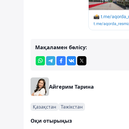
Мақаламен бөлісу:
Айгерим Тарина
Қазақстан
Тәжікстан
Оқи отырыңыз