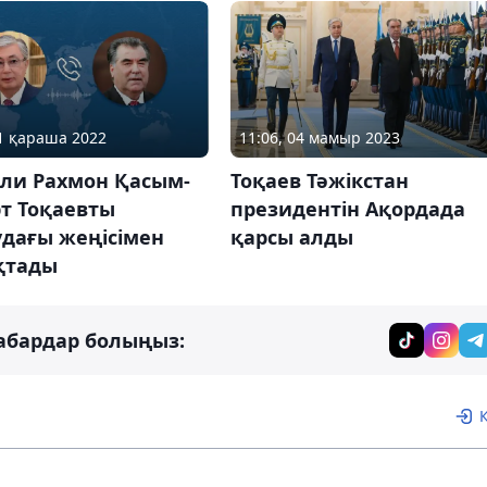
11:06, 04 мамыр 2023
21 қараша 2022
Тоқаев Тәжікстан
ли Рахмон Қасым-
президентін Ақордада
т Тоқаевты
қарсы алды
удағы жеңісімен
қтады
абардар болыңыз: