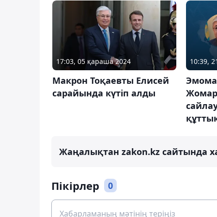
17:03, 05 қараша 2024
10:39, 
Макрон Тоқаевты Елисей
Эмома
сарайында күтіп алды
Жомар
сайла
құтты
Жаңалықтан zakon.kz сайтында х
Пікірлер
0