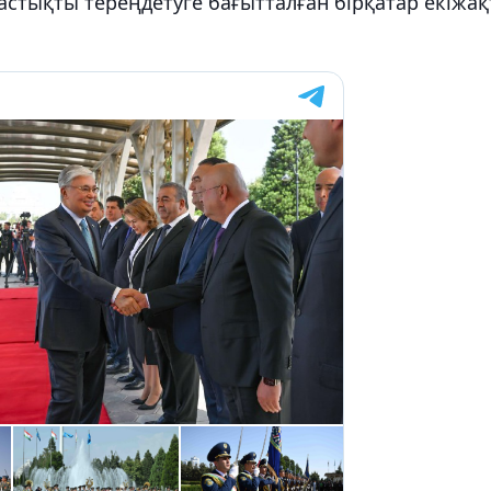
стықты тереңдетуге бағытталған бірқатар екіжа