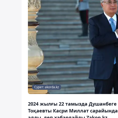
Сурет: akorda.kz
2024 жылғы 22 тамызда Душанбеге
Тоқаевты Касри Миллат сарайында
алды, деп хабарлайды Zakon.kz.