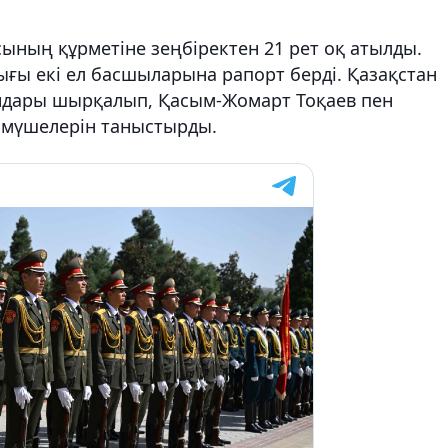
ының құрметіне зеңбіректен 21 рет оқ атылды.
ғы екі ел басшыларына рапорт берді. Қазақстан
андары шырқалып, Қасым-Жомарт Тоқаев пен
я мүшелерін таныстырды.