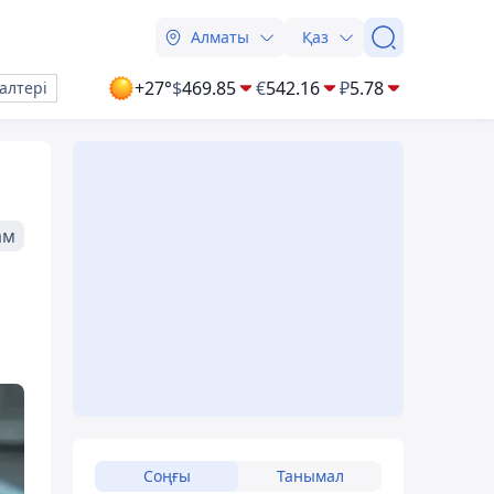
Алматы
Қаз
+27°
$
469.85
€
542.16
₽
5.78
алтері
ам
Соңғы
Танымал