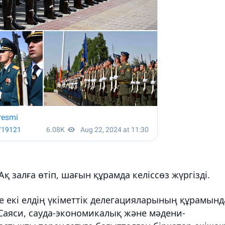
 залға өтіп, шағын құрамда келіссөз жүргізді.
 екі елдің үкіметтік делегацияларының құрамынд
 Саяси, сауда-экономикалық және мәдени-