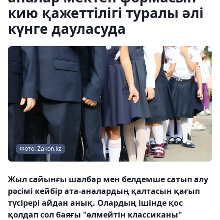
кию қажеттілігі туралы әлі
күнге дауласуда
Фото: Zakon.kz
Жыл сайынғы шалбар мен белдемше сатып алу
рәсімі кейбір ата-аналардың қалтасын қағып
түсірері айдан анық. Олардың ішінде қос
қолдап сол баяғы "өлмейтін классиканы"