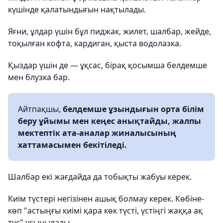
күшінде қалатындығын нақтылады.
Яғни, ұлдар үшін бұл пиджак, жилет, шалбар, жейде,
тоқылған кофта, кардиган, қыста водолазка.
Қыздар үшін де — ұқсас, бірақ қосымша белдемше
мен блузка бар.
Айтпақшы,
белдемше ұзындығын орта білім
беру ұйымы мен кеңес анықтайды, жалпы
мектептік ата-аналар жиналысының
хаттамасымен бекітіледі.
Шалбар екі жағдайда да тобықты жабуы керек.
Киім түстері негізінен ашық болмау керек. Көбіне-
көп "астыңғы киімі қара көк түсті, үстіңгі жаққа ақ
түс" ұсынылады.