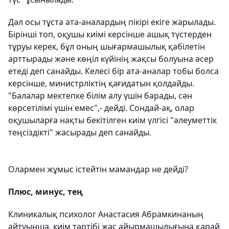
Дәл осы тұста ата-аналардың пікірі екіге жарылады.
Бірінші топ, оқушы киімі керсінше ашық түстерден
тұруы керек, бұл оның шығармашылық қабілетін
арттырады және көңіл күйінің жақсы болуына әсер
етеді деп санайды. Келесі бір ата-аналар тобы болса
керсінше, министрліктің қағидатын қолдайды.
"Балалар мектепке білім алу үшін барады, сән
көрсетілімі үшін емес",- дейді. Сондай-ақ, олар
оқушыларға нақты бекітілген киім үлгісі "әлеуметтік
теңсіздікті" жасырады деп санайды.
Олармен жұмыс істейтін мамандар не дейді?
Плюс, минус, тең
Клиникалық психолог Анастасия Абрамкинаның
айтуынша, киім тәртібі жас айырмашылығына қарай