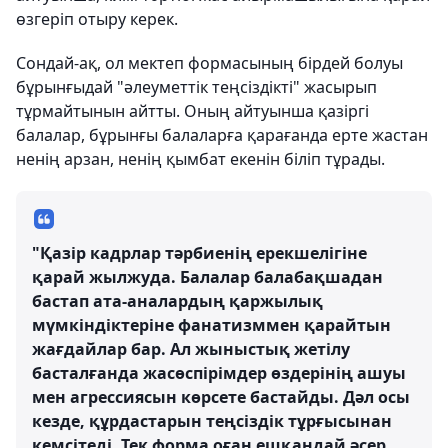
өзгеріп отыру керек.
Сондай-ақ, ол мектеп формасының бірдей болуы
бұрынғыдай "әлеуметтік теңсіздікті" жасырып
тұрмайтынын айтты. Оның айтуынша қазіргі
балалар, бұрынғы балаларға қарағанда ерте жастан
ненің арзан, ненің қымбат екенін біліп тұрады.
"Қазір кадрлар тәрбиенің ерекшелігіне
қарай жылжуда. Балалар балабақшадан
бастап ата-аналардың қаржылық
мүмкіндіктеріне фанатизммен қарайтын
жағдайлар бар. Ал жыныстық жетілу
басталғанда жасөспірімдер өздерінің ашуы
мен агрессиясын көрсете бастайды. Дәл осы
кезде, құрдастарын теңсіздік тұрғысынан
кемсітеді. Тек форма оған ешқандай әсер