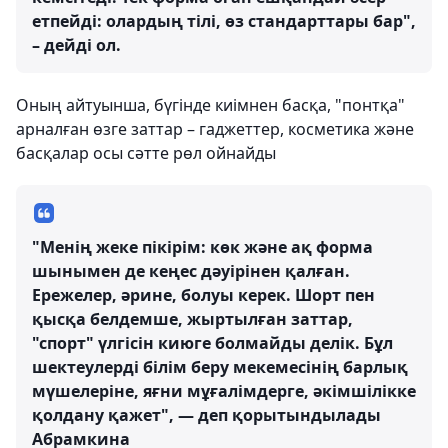
етпейді: олардың тілі, өз стандарттары бар",
– дейді ол.
Оның айтуынша, бүгінде киімнен басқа, "понтқа"
арналған өзге заттар – гаджеттер, косметика және
басқалар осы сәтте рөл ойнайды
"Менің жеке пікірім: көк және ақ форма
шынымен де кеңес дәуірінен қалған.
Ережелер, әрине, болуы керек. Шорт пен
қысқа белдемше, жыртылған заттар,
"спорт" үлгісін киюге болмайды делік. Бұл
шектеулерді білім беру мекемесінің барлық
мүшелеріне, яғни мұғалімдерге, әкімшілікке
қолдану қажет", — деп қорытындылады
Абрамкина