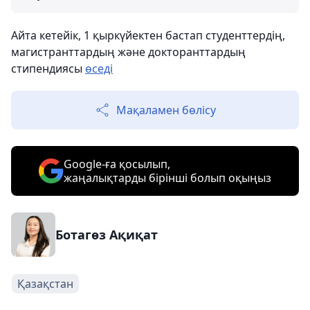
Айта кетейік, 1 қыркүйектен бастап студенттердің,
магистранттардың және докторанттардың
стипендиясы
өседі
Мақаламен бөлісу
Google-ға қосылып,
жаңалықтарды бірінші болып оқыңыз
Ботагөз Ақиқат
Қазақстан