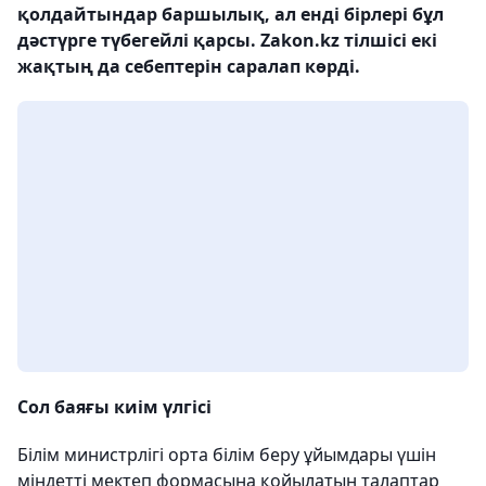
қолдайтындар баршылық, ал енді бірлері бұл
дәстүрге түбегейлі қарсы. Zakon.kz тілшісі екі
жақтың да себептерін саралап көрді.
Сол баяғы киім үлгісі
Білім министрлігі орта білім беру ұйымдары үшін
міндетті мектеп формасына қойылатын талаптар