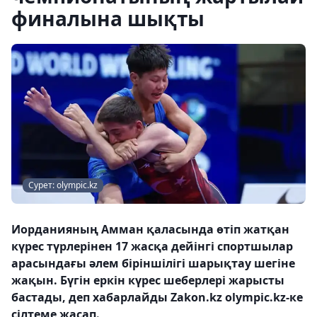
финалына шықты
Сурет: olympic.kz
Иорданияның Амман қаласында өтіп жатқан
күрес түрлерінен 17 жасқа дейінгі спортшылар
арасындағы әлем біріншілігі шарықтау шегіне
жақын. Бүгін еркін күрес шеберлері жарысты
бастады, деп хабарлайды Zakon.kz olympic.kz-ке
сілтеме жасап.