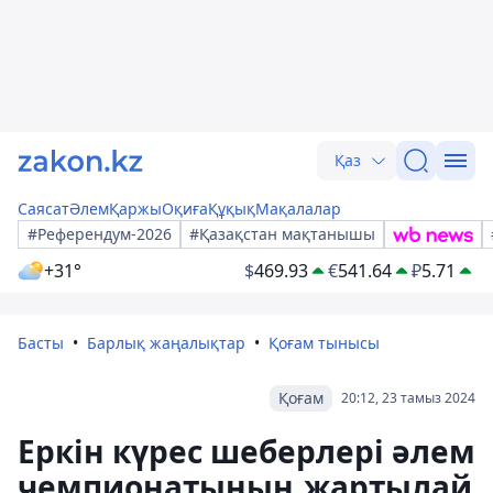
Қаз
Саясат
Әлем
Қаржы
Оқиға
Құқық
Мақалалар
#Референдум-2026
#Қазақстан мақтанышы
+31°
$
469.93
€
541.64
₽
5.71
Басты
Барлық жаңалықтар
Қоғам тынысы
Қоғам
20:12, 23 тамыз 2024
Еркін күрес шеберлері әлем
чемпионатының жартылай