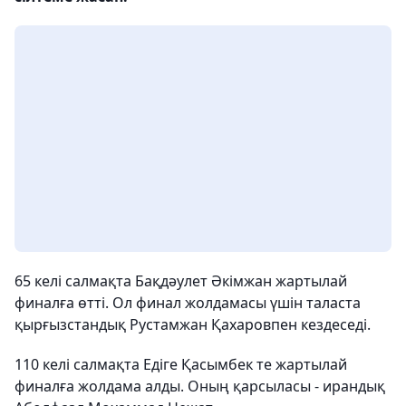
65 келі салмақта Бақдәулет Әкімжан жартылай
финалға өтті. Ол финал жолдамасы үшін таласта
қырғызстандық Рустамжан Қахаровпен кездеседі.
110 келі салмақта Едіге Қасымбек те жартылай
финалға жолдама алды. Оның қарсыласы - ирандық