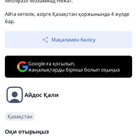
Аболфазл Мохаммад Нежат.
Айта кетелік, әзірге Қазақстан қоржынында 4 жүлде
бар.
Мақаламен бөлісу
Google-ға қосылып,
жаңалықтарды бірінші болып оқыңыз
Айдос Қали
Қазақстан
Оқи отырыңыз