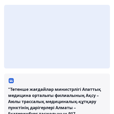
"Төтенше жағдайлар министрлігі Апаттық
медицина орталығы филиалының Ақсу –
Аюлы трассалық медициналық-құтқару
пунктінің дәрігерлері Алматы –
Екатеринбург тасжолының 917-