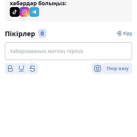
хабардар болыңыз:
Пікірлер
0
Кіру
Пікір жазу