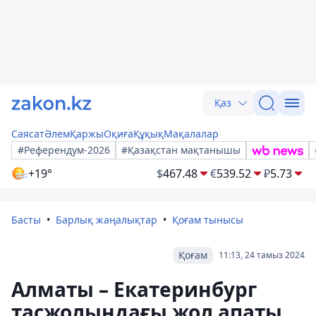
Қаз
Саясат
Әлем
Қаржы
Оқиға
Құқық
Мақалалар
#Референдум-2026
#Қазақстан мақтанышы
+19°
$
467.48
€
539.52
₽
5.73
Басты
Барлық жаңалықтар
Қоғам тынысы
Қоғам
11:13, 24 тамыз 2024
Алматы – Екатеринбург
тасжолындағы жол апаты