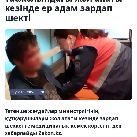
кезінде ер адам зардап
шекті
Сурет: t.me/qr_tjm
Төтенше жағдайлар министрлігінің
құтқарушылары жол апаты кезінде зардап
шеккенге медициналық көмек көрсетті, деп
хабарлайды Zakon.kz.