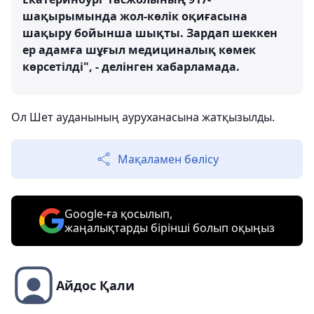
шақырымында жол-көлік оқиғасына
шақыру бойынша шықты. Зардап шеккен
ер адамға шұғыл медициналық көмек
көрсетілді", - делінген хабарламада.
Ол Шет ауданының ауруханасына жатқызылды.
Мақаламен бөлісу
Google-ға қосылып,
жаңалықтарды бірінші болып оқыңыз
Айдос Қали