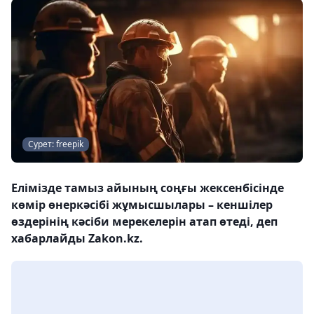
Сурет: freepik
Елімізде тамыз айының соңғы жексенбісінде
көмір өнеркәсібі жұмысшылары – кеншілер
өздерінің кәсіби мерекелерін атап өтеді, деп
хабарлайды Zakon.kz.