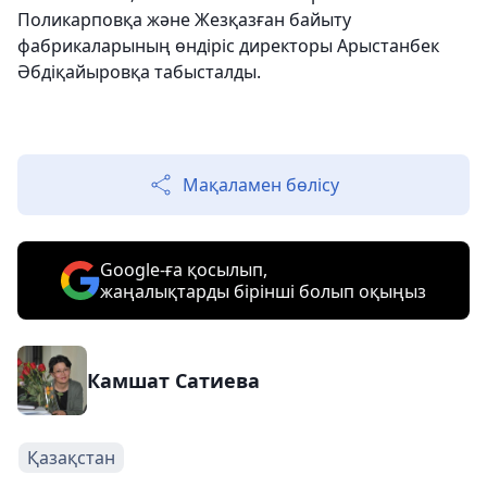
Поликарповқа және Жезқазған байыту
фабрикаларының өндіріс директоры Арыстанбек
Әбдіқайыровқа табысталды.
Мақаламен бөлісу
Google-ға қосылып,
жаңалықтарды бірінші болып оқыңыз
Камшат Сатиева
Қазақстан