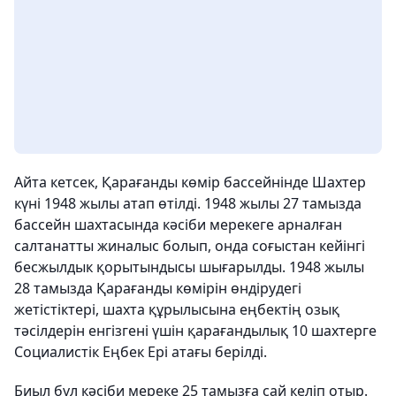
Айта кетсек, Қарағанды көмір бассейнінде Шахтер
күні 1948 жылы атап өтілді. 1948 жылы 27 тамызда
бассейн шахтасында кәсіби мерекеге арналған
салтанатты жиналыс болып, онда соғыстан кейінгі
бесжылдык қорытындысы шығарылды. 1948 жылы
28 тамызда Қарағанды көмірін өндірудегі
жетістіктері, шахта құрылысына еңбектің озық
тәсілдерін енгізгені үшін қарағандылық 10 шахтерге
Социалистік Еңбек Ері атағы берілді.
Биыл бұл кәсіби мереке 25 тамызға сай келіп отыр.