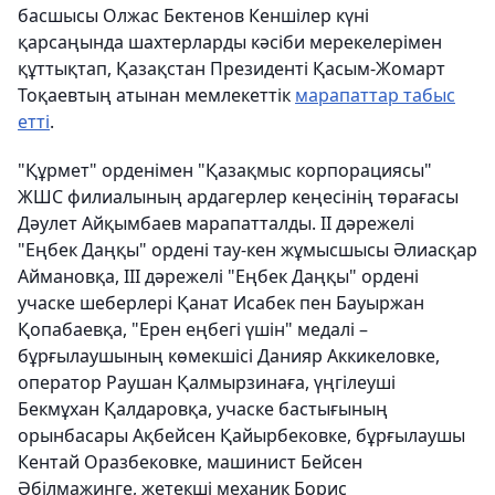
басшысы Олжас Бектенов Кеншілер күні
қарсаңында шахтерларды кәсіби мерекелерімен
құттықтап, Қазақстан Президенті Қасым-Жомарт
Тоқаевтың атынан мемлекеттік
марапаттар табыс
етті
.
"Құрмет" орденімен "Қазақмыс корпорациясы"
ЖШС филиалының ардагерлер кеңесінің төрағасы
Дәулет Айқымбаев марапатталды. ІІ дәрежелі
"Еңбек Даңқы" ордені тау-кен жұмысшысы Әлиасқар
Аймановқа, ІІІ дәрежелі "Еңбек Даңқы" ордені
учаске шеберлері Қанат Исабек пен Бауыржан
Қопабаевқа, "Ерен еңбегі үшін" медалі –
бұрғылаушының көмекшісі Данияр Аккикеловке,
оператор Раушан Қалмырзинаға, үңгілеуші
Бекмұхан Қалдаровқа, учаске бастығының
орынбасары Ақбейсен Қайырбековке, бұрғылаушы
Кентай Оразбековке, машинист Бейсен
Әбілмажинге, жетекші механик Борис