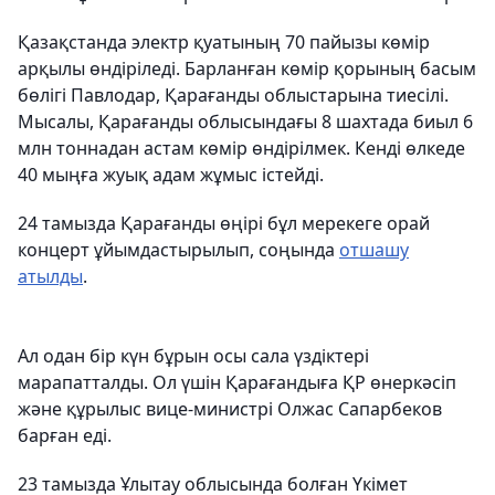
Қазақстанда электр қуатының 70 пайызы көмір
арқылы өндіріледі. Барланған көмір қорының басым
бөлігі Павлодар, Қарағанды облыстарына тиесілі.
Мысалы, Қарағанды облысындағы 8 шахтада биыл 6
млн тоннадан астам көмір өндірілмек. Кенді өлкеде
40 мыңға жуық адам жұмыс істейді.
24 тамызда Қарағанды өңірі бұл мерекеге орай
концерт ұйымдастырылып, соңында
отшашу
атылды
.
Ал одан бір күн бұрын осы сала үздіктері
марапатталды. Ол үшін Қарағандыға ҚР өнеркәсіп
және құрылыс вице-министрі Олжас Сапарбеков
барған еді.
23 тамызда Ұлытау облысында болған Үкімет