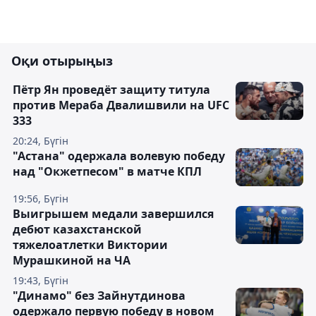
Оқи отырыңыз
Пётр Ян проведёт защиту титула
против Мераба Двалишвили на UFC
333
20:24, Бүгін
"Астана" одержала волевую победу
над "Окжетпесом" в матче КПЛ
19:56, Бүгін
Выигрышем медали завершился
дебют казахстанской
тяжелоатлетки Виктории
Мурашкиной на ЧА
19:43, Бүгін
"Динамо" без Зайнутдинова
одержало первую победу в новом