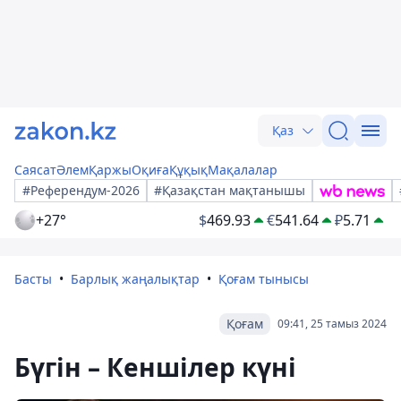
Қаз
Саясат
Әлем
Қаржы
Оқиға
Құқық
Мақалалар
#Референдум-2026
#Қазақстан мақтанышы
+27°
$
469.93
€
541.64
₽
5.71
Басты
Барлық жаңалықтар
Қоғам тынысы
Қоғам
09:41, 25 тамыз 2024
Бүгін – Кеншілер күні