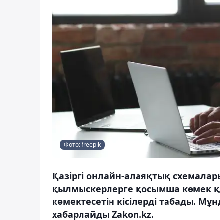
Фото: freepik
Қазіргі онлайн-алаяқтық схемалар
қылмыскерлерге қосымша көмек қа
көмектесетін кісілерді табады. Мұ
хабарлайды Zakon.kz.