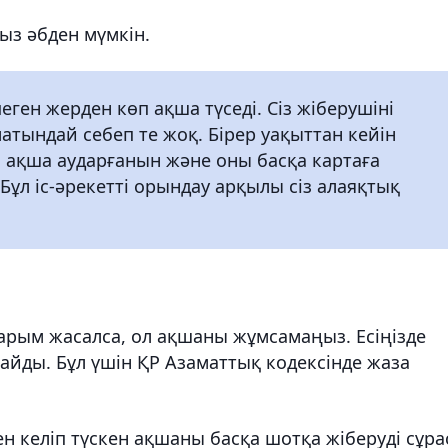
ыз әбден мүмкін.
еген жерден көп ақша түседі. Сіз жіберушіні
тындай себеп те жоқ. Бірер уақыттан кейін
п ақша аударғанын және оны басқа картаға
. Бұл іс-әрекетті орындау арқылы сіз алаяқтық
ударым жасалса, ол ақшаны жұмсамаңыз. Есіңізде
найды. Бұл үшін ҚР Азаматтық кодексінде жаза
ден келіп түскен ақшаны басқа шотқа жіберуді сұра