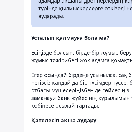
адамдар ақшаны дропперлердің кар
түрінде қылмыскерлерге өткізеді н
аударады.
Ұсталып қалмауға бола ма?
Есіңізде болсын, бірде-бір жұмыс бер
жұмыс тәжірибесі жоқ адамға қомақт
Егер осындай бірдеңе ұсынылса, сақ
негізсіз қандай да бір түсімдер түссе
отбасы мүшелеріңізбен де сөйлесіңіз,
заманауи банк жүйесінің құрылымын т
көбінесе осылай тартады.
Қателесіп ақша аудару