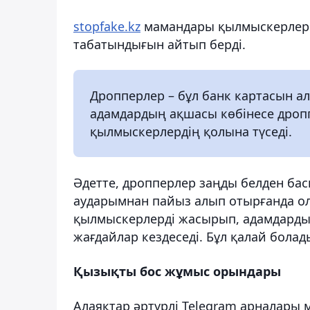
stopfake.kz
мамандары қылмыскерлер п
табатындығын айтып берді.
Дропперлер – бұл банк картасын ал
адамдардың ақшасы көбінесе дроппер
қылмыскерлердің қолына түседі.
Әдетте, дропперлер заңды белден басы
аударымнан пайыз алып отырғанда ол
қылмыскерлерді жасырып, адамдарды т
жағдайлар кездеседі. Бұл қалай бола
Қызықты бос жұмыс орындары
Алаяқтар әртүрлі Telegram арналары