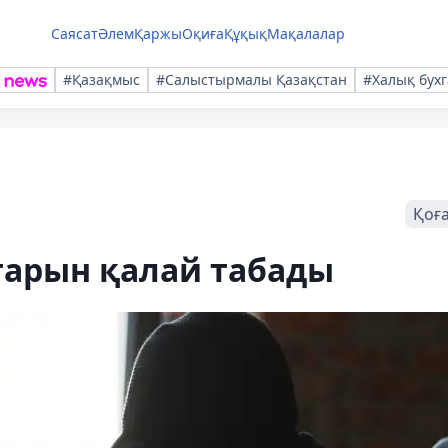
Саясат
Әлем
Қаржы
Оқиға
Құқық
Мақалалар
#Қазақмыс
#Салыстырмалы Қазақстан
#Халық бухг
Қоғ
тарын қалай табады