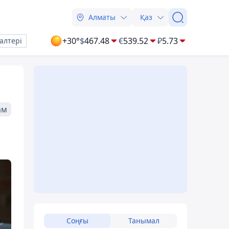
Алматы
Қаз
+30°
$
467.48
€
539.52
₽
5.73
алтері
ам
Соңғы
Танымал