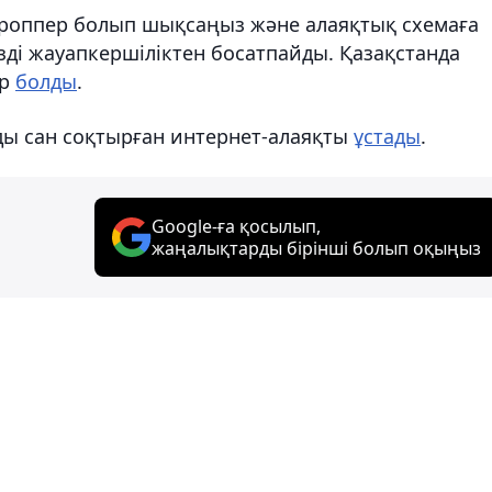
роппер болып шықсаңыз және алаяқтық схемаға
ізді жауапкершіліктен босатпайды. Қазақстанда
ар
болды
.
ды сан соқтырған интернет-алаяқты
ұстады
.
Google-ға қосылып,
жаңалықтарды бірінші болып оқыңыз