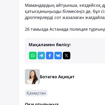
Мамандардың айтуынша, кездейсоқ д
қатысқаныңызды білмесеңіз де, бұл с
дропперлерді сот жазалаған жағдайл
26 тамызда Астанада полиция тұрғын
Мақаламен бөлісу:
Ботагөз Ақиқат
Қазақстан
Оқи отырыңыз