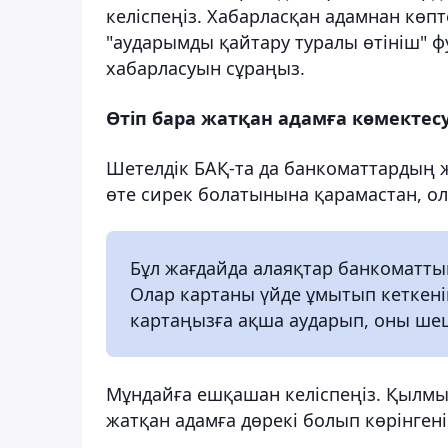
келіспеңіз. Хабарласқан адамнан кө
"аударымды қайтару туралы өтініш" 
хабарласуын сұраңыз.
Өтіп бара жатқан адамға көмектес
Шетелдік БАҚ-та да банкоматтардың ж
өте сирек болатынына қарамастан, о
Бұл жағдайда алаяқтар банкоматтың
Олар картаны үйде ұмытып кеткені
картаңызға ақша аударып, оны шеші
Мұндайға ешқашан келіспеңіз. Қылмыс
жатқан адамға дөрекі болып көрінгені