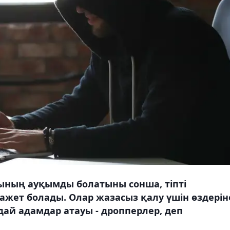
ының ауқымды болатыны сонша, тіпті
жет болады. Олар жазасыз қалу үшін өздерін
ндай адамдар атауы - дропперлер, деп