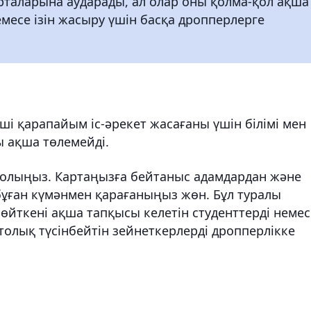
таларына аударады, ал олар оны қолма-қол ақша
емесе ізін жасыру үшін басқа дропперлерге
уші қарапайым іс-әрекет жасағаны үшін білімі мен
ы ақша төлемейді.
 болыңыз. Картаңызға бейтаныс адамдардан және
, бұған күмәнмен қарағаныңыз жөн. Бұл туралы
 өйткені ақша тапқысы келетін студенттерді немес
олық түсінбейтін зейнеткерлерді дропперлікке