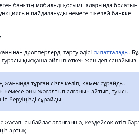
птеген банктің мобильді қосымшаларында болатын
функциясын пайдалануды немесе тікелей банкке
у
анынан дропперлерді тарту әдісі
сипатталады
. Бұ
л туралы қысқаша айтып өткен жөн деп санаймыз.
 жанында тұрған сізге келіп, көмек сұрайды.
н немесе оны жоғалтып алғанын айтып, туысы
п беруіңізді сұрайды.
 жасап, сыбайлас атанғанша, кездейсоқ өтіп бар
ңіз артық.