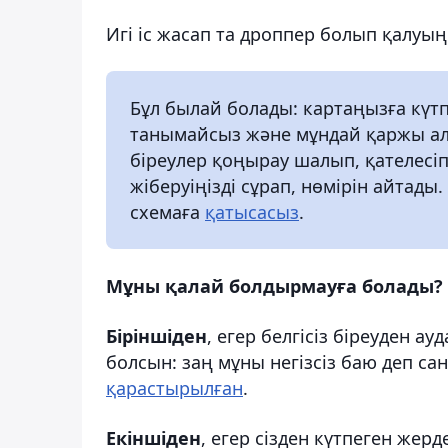
Игі іс жасап та дроппер болып қалуың
Бұл былай болады: картаңызға күтп
танымайсыз және мұндай қаржы ала
біреулер қоңырау шалып, қателесі
жіберуіңізді сұрап, нөмірін айтады
схемаға
қатысасыз
.
Мұны қалай болдырмауға болады?
Біріншіден
, егер белгісіз біреуден а
болсын: заң мұны негізсіз баю деп са
қарастырылған
.
Екіншіден
, егер сізден күтпеген жер