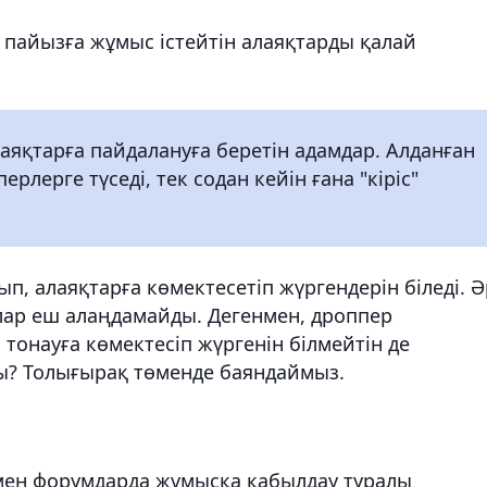
айызға жұмыс істейтін алаяқтарды қалай
аяқтарға пайдалануға беретін адамдар. Алданған
лерге түседі, тек содан кейін ғана "кіріс"
п, алаяқтарға көмектесетіп жүргендерін біледі. Ә
ар еш алаңдамайды. Дегенмен, дроппер
онауға көмектесіп жүргенін білмейтін де
ды? Толығырақ төменде баяндаймыз.
 мен форумдарда жұмысқа қабылдау туралы