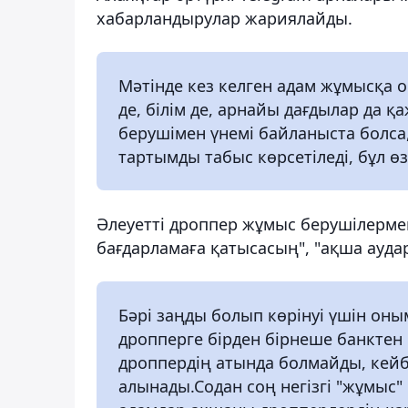
хабарландырулар жариялайды.
Мәтінде кез келген адам жұмысқа 
де, білім де, арнайы дағдылар да 
берушімен үнемі байланыста болса,
тартымды табыс көрсетіледі, бұл ө
Әлеуетті дроппер жұмыс берушілерме
бағдарламаға қатысасың", "ақша ауда
Бәрі заңды болып көрінуі үшін оны
дропперге бірден бірнеше банктен
дроппердің атында болмайды, кейб
алынады.Содан соң негізгі "жұмыс"