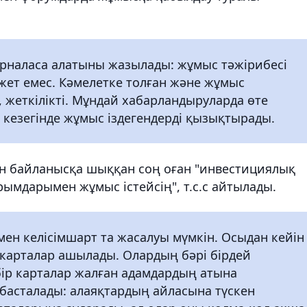
орналаса алатыны жазылады: жұмыс тәжірибесі
қажет емес. Кәмелетке толған және жұмыс
 жеткілікті. Мұндай хабарландыруларда өте
з кезегінде жұмыс іздегендерді қызықтырады.
н байланысқа шыққан соң оған "инвестициялық
рымдарымен жұмыс істейсің", т.с.с айтылады.
мен келісімшарт та жасалуы мүмкін. Осыдан кейін
 карталар ашылады. Олардың бәрі бірдей
ір карталар жалған адамдардың атына
 басталады: алаяқтардың айласына түскен