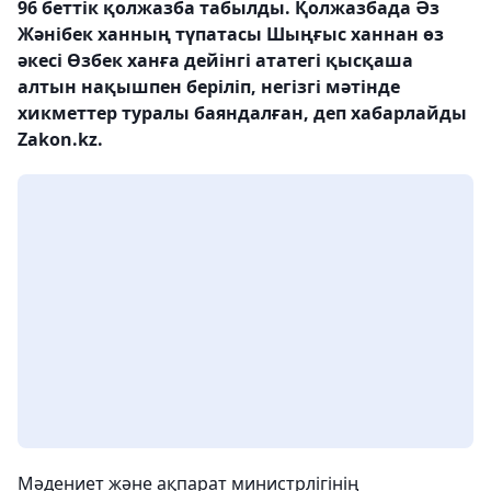
96 беттік қолжазба табылды. Қолжазбада Әз
Жәнібек ханның түпатасы Шыңғыс ханнан өз
әкесі Өзбек ханға дейінгі ататегі қысқаша
алтын нақышпен беріліп, негізгі мәтінде
хикметтер туралы баяндалған, деп хабарлайды
Zakon.kz.
Мәдениет және ақпарат министрлігінің