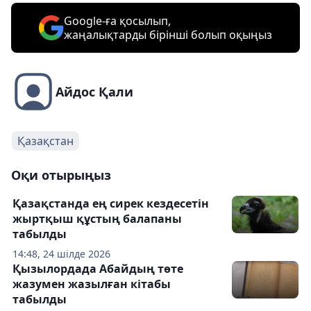
Google-ға қосылып,
жаңалықтарды бірінші болып оқыңыз
Айдос Қали
Қазақстан
Оқи отырыңыз
Қазақстанда ең сирек кездесетін
жыртқыш құстың балапаны
табылды
14:48, 24 шілде 2026
Қызылордада Абайдың төте
жазумен жазылған кітабы
табылды