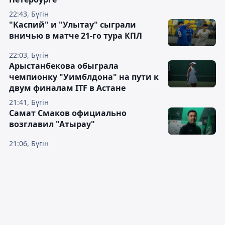
22:43, Бүгін
"Каспий" и "Улытау" сыграли
вничью в матче 21-го тура КПЛ
22:03, Бүгін
Арыстанбекова обыграла
чемпионку "Уимблдона" на пути к
двум финалам ITF в Астане
21:41, Бүгін
Самат Смаков официально
возглавил "Атырау"
21:06, Бүгін