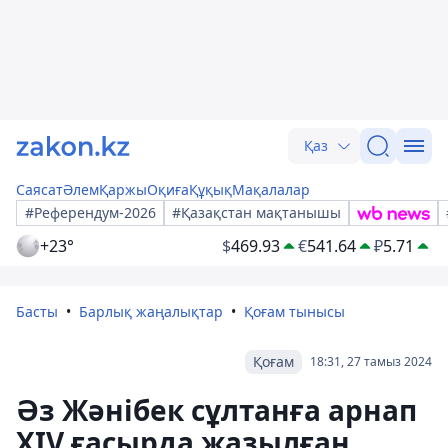
Қаз
Саясат
Әлем
Қаржы
Оқиға
Құқық
Мақалалар
#Референдум-2026
#Қазақстан мақтанышы
+23°
$
469.93
€
541.64
₽
5.71
Басты
Барлық жаңалықтар
Қоғам тынысы
Қоғам
18:31, 27 тамыз 2024
Әз Жәнібек сұлтанға арнап
XIV ғасырда жазылған