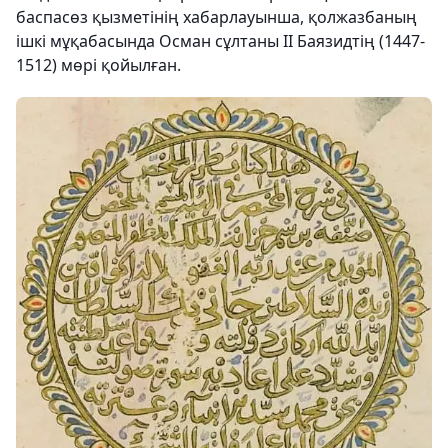
баспасөз қызметінің хабарлауынша, қолжазбаның
ішкі мұқабасында Осман сұлтаны ІІ Баязидтің (1447-
1512) мөрі қойылған.