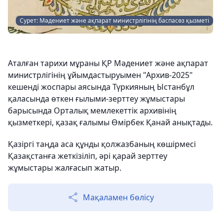
Сурет: Мәдениет және ақпарат министрлігінің баспасөз қызметі
Аталған тарихи мұраны ҚР Мәдениет және ақпарат
министрлігінің ұйымдастыруымен "Архив-2025"
кешенді жоспары аясында Түркияның Ыстанбұл
қаласында өткен ғылыми-зерттеу жұмыстары
барысында Орталық мемлекеттік архивінің
қызметкері, қазақ ғалымы Өмірбек Қанай анықтады.
Қазіргі таңда аса құнды қолжазбаның көшірмесі
Қазақстанға жеткізіліп, әрі қарай зерттеу
жұмыстары жалғасып жатыр.
Мақаламен бөлісу