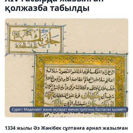
қолжазба табылды
Сурет: Мәдениет және ақпарат министрлігінің баспасөз қызметі
1334 жылы Әз Жәнібек сұлтанға арнап жазылған