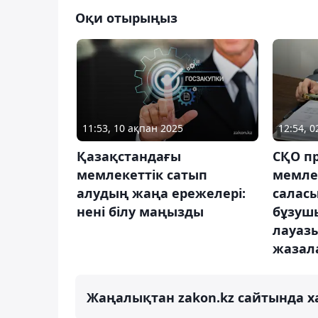
Оқи отырыңыз
11:53, 10 ақпан 2025
12:54, 
Қазақстандағы
СҚО п
мемлекеттік сатып
мемлек
алудың жаңа ережелері:
салас
нені білу маңызды
бұзуш
лауаз
жазал
Жаңалықтан zakon.kz сайтында х