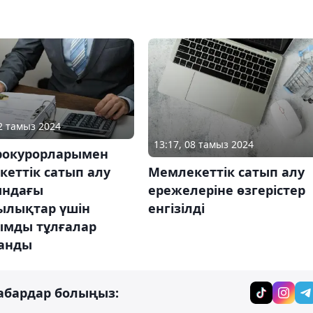
02 тамыз 2024
13:17, 08 тамыз 2024
рокурорларымен
еттік сатып алу
Мемлекеттік сатып алу
ындағы
ережелеріне өзгерістер
ылықтар үшін
енгізілді
ымды тұлғалар
анды
абардар болыңыз: