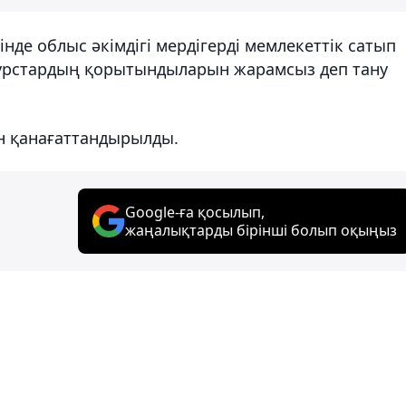
інде облыс әкімдігі мердігерді мемлекеттік сатып
урстардың қорытындыларын жарамсыз деп тану
н қанағаттандырылды.
Google-ға қосылып,
жаңалықтарды бірінші болып оқыңыз