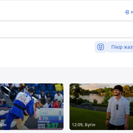
Пікір жаз
үгін
12:09, Бүгін