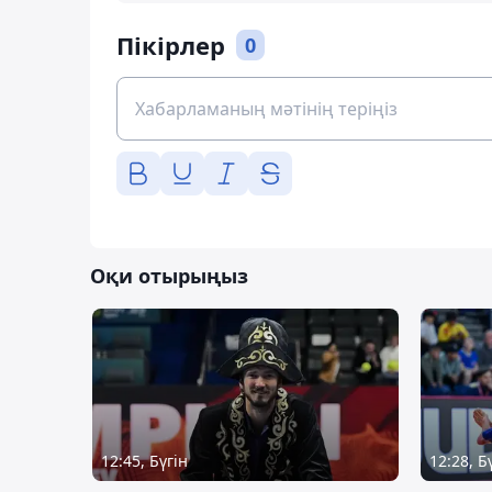
Пікірлер
0
Оқи отырыңыз
12:45, Бүгін
12:28, Б