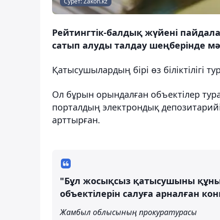
Сурет: Zakon.kz
Рейтингтік-балдық жүйені пайдала
сатып алуды талдау шеңберінде мә
Қатысушылардың бірі өз біліктілігі т
Ол бұрын орындалған объектілер тур
порталдың электрондық депозитарийі
арттырған.
"Бұл жосықсыз қатысушыны құны 
объектілерін салуға арналған ко
Жамбыл облысының прокуратурасы