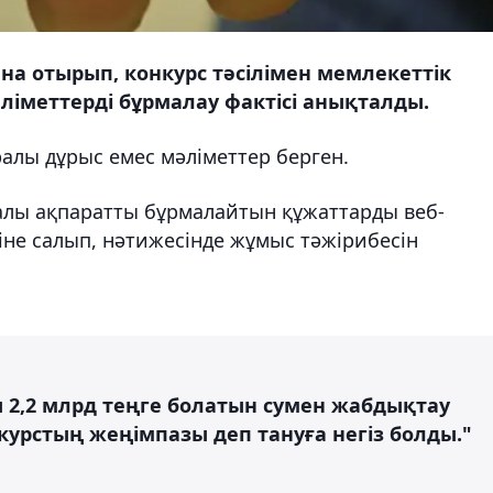
на отырып, конкурс тәсілімен мемлекеттік
ліметтерді бұрмалау фактісі анықталды.
уралы дұрыс емес мәліметтер берген.
алы ақпаратты бұрмалайтын құжаттарды веб-
не салып, нәтижесінде жұмыс тәжірибесін
2,2 млрд теңге болатын сумен жабдықтау
нкурстың жеңімпазы деп тануға негіз болды."