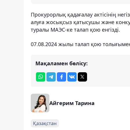
Прокурорлық қадағалау актісінің негіз
алуға жосықсыз қатысушы және конк
туралы МАЭС-ке талап қою енгізді.
07.08.2024 жылы талап қою толығыме
Мақаламен бөлісу:
Айгерим Тарина
Қазақстан