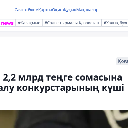
Саясат
Әлем
Қаржы
Оқиға
Құқық
Мақалалар
#Қазақмыс
#Салыстырмалы Қазақстан
#Халық бухг
Қоғ
2,2 млрд теңге сомасына
алу конкурстарының күші