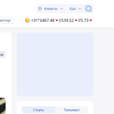
Алматы
Қаз
+31°
$
467.48
€
539.52
₽
5.73
алтері
ам
Соңғы
Танымал