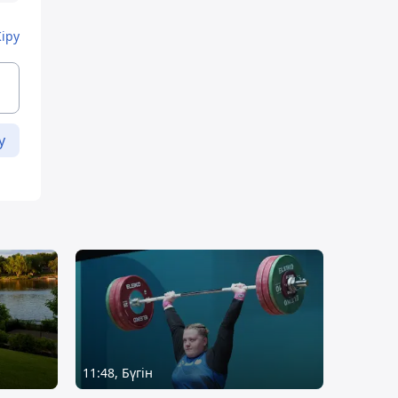
Кіру
у
11:48, Бүгін