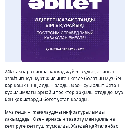
24kz ақпаратынша, каскад жүйесі судың ағынын
азайтып, күн күрт жылынған кезде болатын мұз бен
қар көшкінінің алдын алады. Өзен суы алып бетон
құрылымдағы арнайы тесіктер арқылы өтеді де, мұз
бен қоқыстарды бөгет ұстап қалады.
Мұз көшкіні жағалаудағы инфрақұрылымды
зақымдады. Өзен арнасын тазарту мен қалпына
келтіруге көп күш жұмсалды. Жағдай қайталанбас