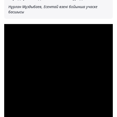
Нұрлан Мұздыбаев, Есентай өзені бойынша учаске
басшысы