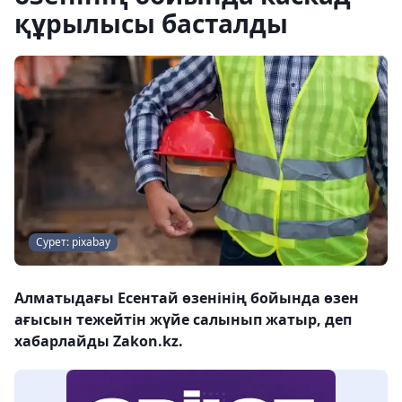
құрылысы басталды
Сурет: pixabay
Алматыдағы Есентай өзенінің бойында өзен
ағысын тежейтін жүйе салынып жатыр, деп
хабарлайды Zakon.kz.