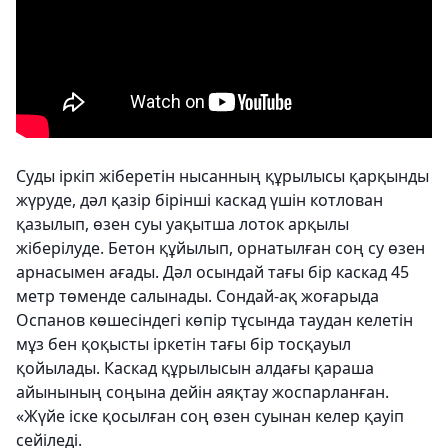
Суды іркіп жіберетін нысанның құрылысы қарқынды
жүруде, дәл қазір бірінші каскад үшін котлован
қазылып, өзен суы уақытша лоток арқылы
жіберілуде. Бетон құйылып, орнатылған соң су өзен
арнасымен ағады. Дәл осындай тағы бір каскад 45
метр төменде салынады. Сондай-ақ жоғарыда
Оспанов көшесіндегі көпір тұсында таудан келетін
мұз бен қоқысты іркетін тағы бір тосқауыл
қойылады. Каскад құрылысын алдағы қараша
айынының соңына дейін аяқтау жоспарланған.
«Жүйе іске қосылған соң өзен суынан келер қауіп
сейіледі.