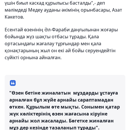
үшін биыл каскад құрылысы басталды",- деп
мәлімдеді Медеу ауданы әкімінің орынбасары, Азат
Кәкетов.
Есентай өзенінің Әл-Фараби даңғылынан жоғары
бойында жүз шақты отбасы тұрады. Қала
ортасындағы жағалау тұрғындар мен қала
қонақтарының жыл он екі ай бойы серуендейтін
сүйікті орнына айналған.
"Өзен бетіне жиналатын мұздарды ұстауға
арналған бұл жүйе арнайы сараптамадан
өткен. Құрылым өте мықты. Сонымен қатар
жүк көліктерінің өзен жағасына кіруіне
арнайы жол жасалады. Бөгетке жиналған
мұз дер кезінде тазаланып тұрады".