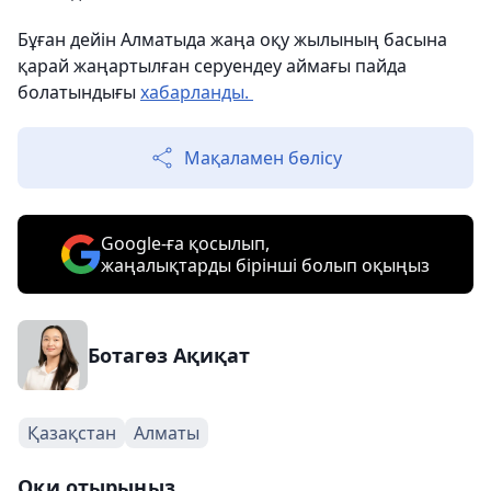
Бұған дейін Алматыда жаңа оқу жылының басына
қарай жаңартылған серуендеу аймағы пайда
болатындығы
хабарланды.
Мақаламен бөлісу
Google-ға қосылып,
жаңалықтарды бірінші болып оқыңыз
Ботагөз Ақиқат
Қазақстан
Алматы
Оқи отырыңыз