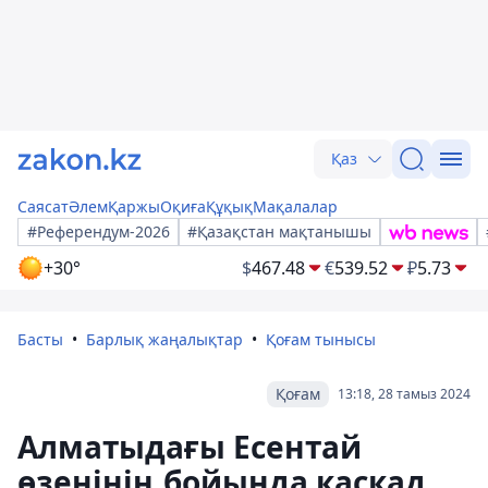
Қаз
Саясат
Әлем
Қаржы
Оқиға
Құқық
Мақалалар
#Референдум-2026
#Қазақстан мақтанышы
+30°
$
467.48
€
539.52
₽
5.73
Басты
Барлық жаңалықтар
Қоғам тынысы
Қоғам
13:18, 28 тамыз 2024
Алматыдағы Есентай
өзенінің бойында каскад