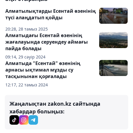
Алматылықтарды Есентай өзенінің
түсі алаңдатып қойды
20:28, 28 тамыз 2025
Алматыдағы Есентай өзенінің
жағалауында серуендеу аймағы
пайда болады
09:14, 29 сәуір 2024
Алматыда "Есентай" өзенінің
арнасы ықтимал мұзды су
тасқынынан қорғалады
12:17, 22 тамыз 2024
Жаңалықтан zakon.kz сайтында
хабардар болыңыз: