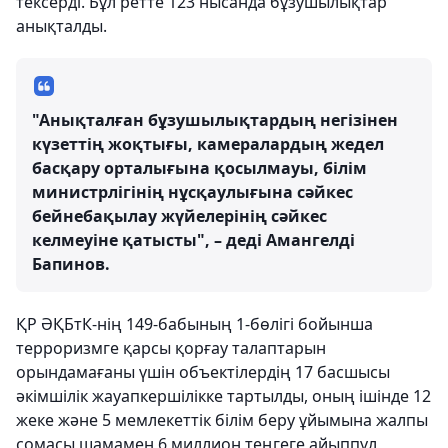
тексерді. Бұл ретте 123 нысанда бұзушылықтар
анықталды.
"Анықталған бұзушылықтардың негізінен
күзеттің жоқтығы, камералардың жедел
басқару орталығына қосылмауы, білім
министрлігінің нұсқаулығына сәйкес
бейнебақылау жүйелерінің сәйкес
келмеуіне қатысты", – деді Амангелді
Бапинов.
ҚР ӘҚБтК-нің 149-бабының 1-бөлігі бойынша
терроризмге қарсы қорғау талаптарын
орындамағаны үшін объектілердің 17 басшысы
әкімшілік жауапкершілікке тартылды, оның ішінде 12
жеке және 5 мемлекеттік білім беру ұйымына жалпы
сомасы шамамен 6 миллион теңгеге айыппұл