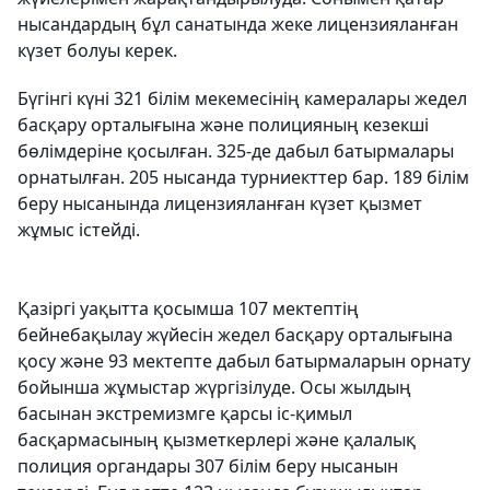
нысандардың бұл санатында жеке лицензияланған
күзет болуы керек.
Бүгінгі күні 321 білім мекемесінің камералары жедел
басқару орталығына және полицияның кезекші
бөлімдеріне қосылған. 325-де дабыл батырмалары
орнатылған. 205 нысанда турниекттер бар. 189 білім
беру нысанында лицензияланған күзет қызмет
жұмыс істейді.
Қазіргі уақытта қосымша 107 мектептің
бейнебақылау жүйесін жедел басқару орталығына
қосу және 93 мектепте дабыл батырмаларын орнату
бойынша жұмыстар жүргізілуде. Осы жылдың
басынан экстремизмге қарсы іс-қимыл
басқармасының қызметкерлері және қалалық
полиция органдары 307 білім беру нысанын