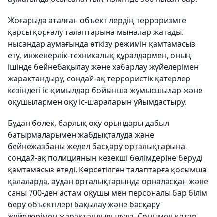
Жоғарыда аталған объектілердің терроризмге
қарсы қорғалу талаптарына мыналар жатады:
нысандар аумағында өткізу режимін қамтамасыз
ету, инженерлік-техникалық құралдармен, оның
ішінде бейнебақылау және хабарлау жүйелерімен
жарақтандыру, сондай-ақ террористік қатерлер
кезіндегі іс-қимылдар бойынша жұмысшылар және
оқушылармен оқу іс-шараларын ұйымдастыру.
Бұдан бөлек, барлық оқу орындары дабыл
батырмаларымен жабдықталуда және
бейнежазбаны жедел басқару орталықтарына,
сондай-ақ полицияның кезекші бөлімдеріне беруді
қамтамасыз етеді. Көрсетілген талаптарға қосымша
қалаларда, аудан орталықтарында орналасқан және
саны 700-ден астам оқушы мен персоналы бар білім
беру объектілері бақылау және басқару
жүйелерімен жарақтандырылуда. Сонымен қатар