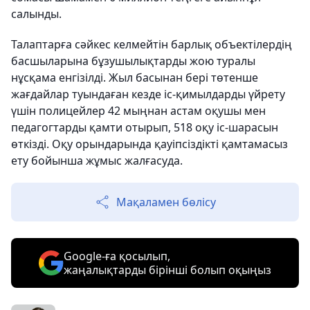
салынды.
Талаптарға сәйкес келмейтін барлық объектілердің
басшыларына бұзушылықтарды жою туралы
нұсқама енгізілді. Жыл басынан бері төтенше
жағдайлар туындаған кезде іс-қимылдарды үйрету
үшін полицейлер 42 мыңнан астам оқушы мен
педагогтарды қамти отырып, 518 оқу іс-шарасын
өткізді. Оқу орындарында қауіпсіздікті қамтамасыз
ету бойынша жұмыс жалғасуда.
Мақаламен бөлісу
Google-ға қосылып,
жаңалықтарды бірінші болып оқыңыз