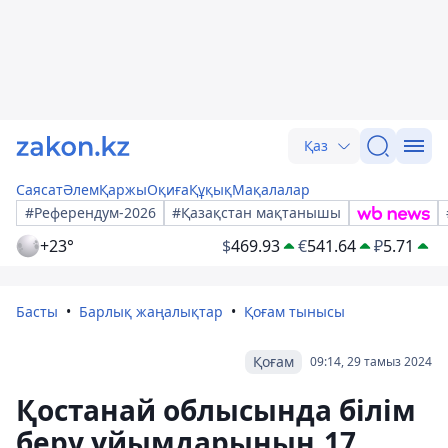
Қаз
Саясат
Әлем
Қаржы
Оқиға
Құқық
Мақалалар
#Референдум-2026
#Қазақстан мақтанышы
+23°
$
469.93
€
541.64
₽
5.71
Басты
Барлық жаңалықтар
Қоғам тынысы
Қоғам
09:14, 29 тамыз 2024
Қостанай облысында білім
беру ұйымдарының 17