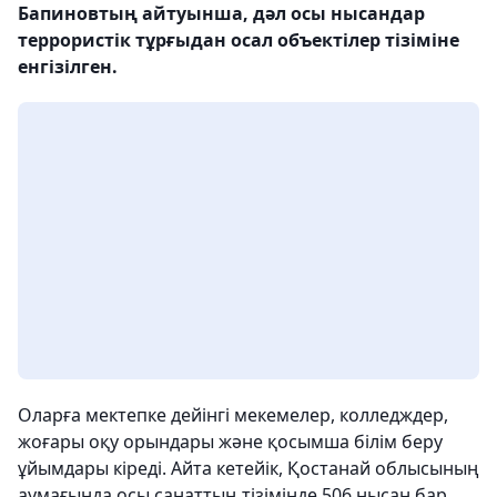
Бапиновтың айтуынша, дәл осы нысандар
террористік тұрғыдан осал объектілер тізіміне
енгізілген.
Оларға мектепке дейінгі мекемелер, колледждер,
жоғары оқу орындары және қосымша білім беру
ұйымдары кіреді. Айта кетейік, Қостанай облысының
аумағында осы санаттың тізімінде 506 нысан бар.