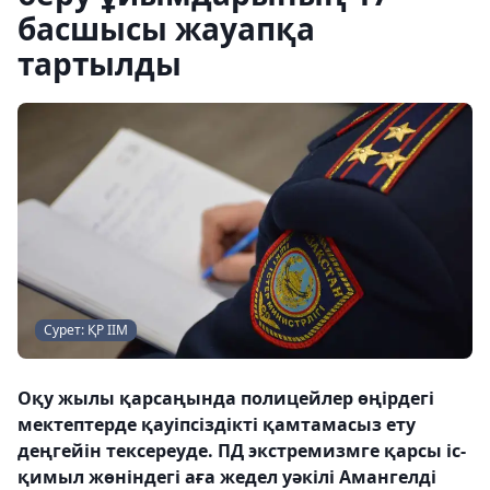
басшысы жауапқа
тартылды
Сурет: ҚР ІІМ
Оқу жылы қарсаңында полицейлер өңірдегі
мектептерде қауіпсіздікті қамтамасыз ету
деңгейін тексереуде. ПД экстремизмге қарсы іс-
қимыл жөніндегі аға жедел уәкілі Амангелді