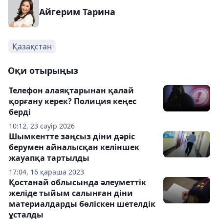
Айгерим Тарина
Қазақстан
Оқи отырыңыз
Телефон алаяқтарынан қалай
қорғану керек? Полиция кеңес
берді
10:12, 23 сәуір 2026
Шымкентте заңсыз діни дәріс
берумен айналысқан келіншек
жауапқа тартылды
17:04, 16 қараша 2023
Қостанай облысында әлеуметтік
желіде тыйым салынған діни
материалдарды бөліскен шетелдік
ұсталды