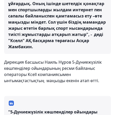
ұйғардық. Оның ішінде шетелдік қонақтар
мен спортшыларды жылдам интернет пен
сапалы байланыспен қамтамасыз ету –өте
маңызды міндет. Сол үшін біздің мамандар
жарыс өтетін барлық спорт нысандарында
тиісті жұмыстарды атқарып жатыр", - деді
"Кселл" АҚ басқарма төрағасы Асқар
Жамбакин.
Дирекция басшысы Наиль Нұров 5-Дүниежүзілік
көшпенділер ойындарының ресми байланыс
операторы Kcell компаниясымен
ынтымақтастықтың маңызды екенін атап өтті.
"5-Дүниежүзілік көшпенділер ойындары