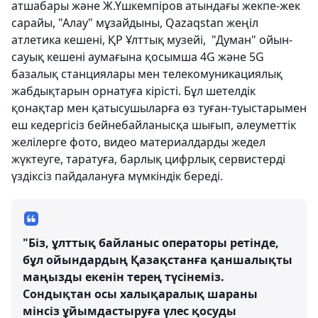
атшабары және Ж.Үшкемпіров атындағы жекпе-жек
сарайы, "Алау" мұзайдыны, Qazaqstan жеңіл
атлетика кешені, ҚР Ұлттық музейі, "Думан" ойын-
сауық кешені аумағына қосымша 4G және 5G
базалық станциялары мен телекомуникациялық
жабдықтарын орнатуға кірісті. Бұл шетелдік
қонақтар мен қатысушыларға өз туған-туыстарымен
еш кедергісіз бейнебайланысқа шығып, әлеуметтік
желілерге фото, видео материалдарды жедел
жүктеуге, таратуға, барлық цифрлық сервистерді
үздіксіз пайдалануға мүмкіндік береді.
"Біз, ұлттық байланыс операторы ретінде,
бұл ойындардың Қазақстанға қаншалықты
маңызды екенін терең түсінеміз.
Сондықтан осы халықаралық шараны
мінсіз ұйымдастыруға үлес қосуды