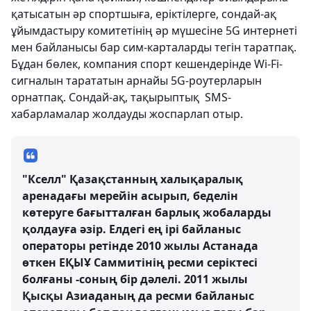
қатысатын әр спортшыға, еріктілерге, сондай-ақ
ұйымдастыру комитетінің әр мүшесіне 5G интернеті
мен байланысы бар сим-карталарды тегін таратпақ.
Бұдан бөлек, компания спорт кешендерінде Wi-Fi-
сигналын тарататын арнайы 5G-роутерларын
орнатпақ. Сондай-ақ, тақырыптық SМS-
хабарламалар жолдауды жоспарлап отыр.
"Кселл" Қазақстанның халықаралық
аренадағы мерейін асырып, беделін
көтеруге бағытталған барлық жобаларды
қолдауға әзір. Елдегі ең ірі байланыс
операторы ретінде 2010 жылы Астанада
өткен ЕҚЫҰ Саммитінің ресми серіктесі
болғаны -соның бір дәлелі. 2011 жылы
Қысқы Азиаданың да ресми байланыс