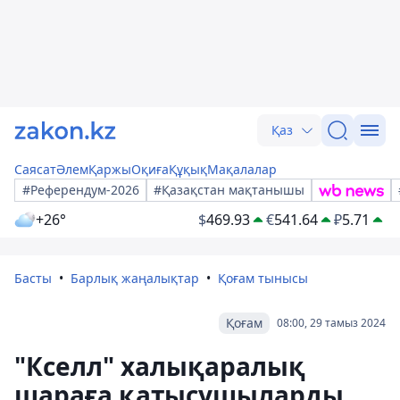
Қаз
Саясат
Әлем
Қаржы
Оқиға
Құқық
Мақалалар
#Референдум-2026
#Қазақстан мақтанышы
+26°
$
469.93
€
541.64
₽
5.71
Басты
Барлық жаңалықтар
Қоғам тынысы
Қоғам
08:00, 29 тамыз 2024
"Кселл" халықаралық
шараға қатысушыларды