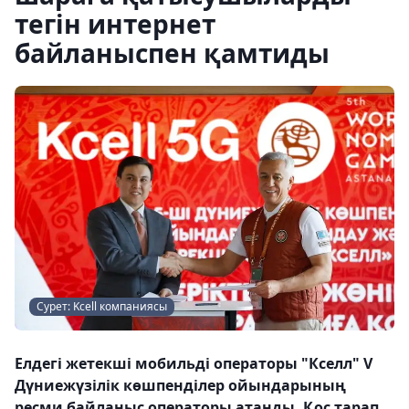
тегін интернет
байланыспен қамтиды
Сурет: Kcell компаниясы
Елдегі жетекші мобильді операторы "Кселл" V
Дүниежүзілік көшпенділер ойындарының
ресми байланыс операторы атанды. Қос тарап