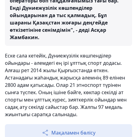
операторы боп таңдалғанымыз тағы бар.
Енді Дүниежүзілік көшпенділер
ойындарынан да тыс қалмадық. Бұл
шараны Қазақстан жоғары деңгейде
өткізетініне сенімдімін", - деді Асқар
Жамбакин.
Еске сала кетейік, Дүниежүзілік көшпенділер
ойындары - әлемдегі ең ірі ұлттық спорт додасы.
Алғаш рет 2014 жылы Қырғызстанда өткен.
Астанадағы жаһандық жарысқа әлемнің 89 елінен
2800 адам қатысады. Олар 21 этноспорт түрінен
сынға түспек. Оның ішіне бәйге, көкпар секілді ат
спорты мен ұлттық күрес, зияткерлік ойындар мен
садақ ату секілді сайыстар бар. Жалпы 97 медаль
жиынтығы сарапқа салынады.
Мақаламен бөлісу