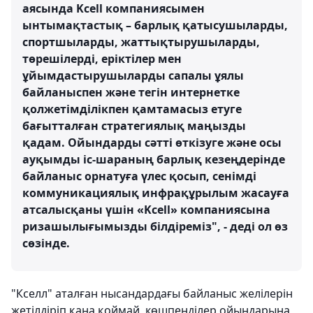
аясында Kcell компаниясымен
ынтымақтастық – барлық қатысушыларды,
спортшыларды, жаттықтырушыларды,
төрешілерді, еріктілер мен
ұйымдастырушыларды сапалы ұялы
байланыспен және тегін интернетке
қолжетімділікпен қамтамасыз етуге
бағытталған стратегиялық маңызды
қадам. Ойындарды сәтті өткізуге және осы
ауқымды іс-шараның барлық кезеңдерінде
байланыс орнатуға үлес қосып, сенімді
коммуникациялық инфрақұрылым жасауға
атсалысқаны үшін «Kcell» компаниясына
ризашылығымызды білдіреміз", - деді ол өз
сөзінде.
"Кселл" аталған нысандардағы байланыс желілерін
жетілдіріп қана қоймай, көшпенділер ойындарына