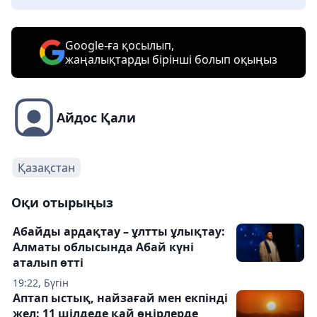
Google-ға қосылып,
жаңалықтарды бірінші болып оқыңыз
Айдос Қали
Қазақстан
Оқи отырыңыз
Абайды ардақтау – ұлтты ұлықтау:
Алматы облысында Абай күні
аталып өтті
19:22, Бүгін
Аптап ыстық, найзағай мен екпінді
жел: 11 шілдеде қай өңірлерде