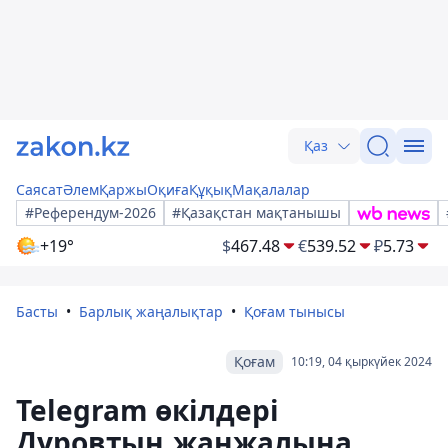
Қаз
Саясат
Әлем
Қаржы
Оқиға
Құқық
Мақалалар
#Референдум-2026
#Қазақстан мақтанышы
+19°
$
467.48
€
539.52
₽
5.73
Басты
Барлық жаңалықтар
Қоғам тынысы
Қоғам
10:19, 04 қыркүйек 2024
Telegram өкілдері
Дуровтың жанжалына