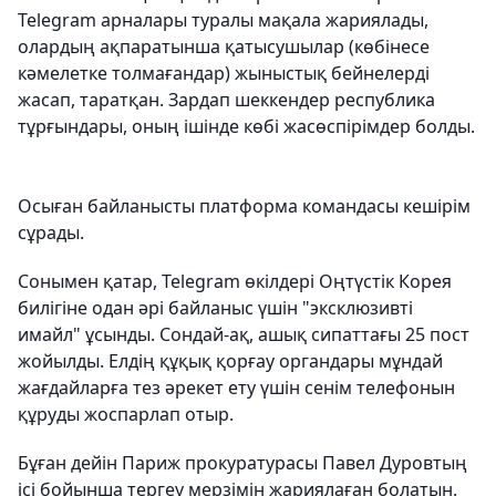
Telegram арналары туралы мақала жариялады,
олардың ақпаратынша қатысушылар (көбінесе
кәмелетке толмағандар) жыныстық бейнелерді
жасап, таратқан. Зардап шеккендер республика
тұрғындары, оның ішінде көбі жасөспірімдер болды.
Осыған байланысты платформа командасы кешірім
сұрады.
Сонымен қатар, Telegram өкілдері Оңтүстік Корея
билігіне одан әрі байланыс үшін "эксклюзивті
имайл" ұсынды. Сондай-ақ, ашық сипаттағы 25 пост
жойылды. Елдің құқық қорғау органдары мұндай
жағдайларға тез әрекет ету үшін сенім телефонын
құруды жоспарлап отыр.
Бұған дейін Париж прокуратурасы Павел Дуровтың
ісі бойынша тергеу мерзімін жариялаған болатын.