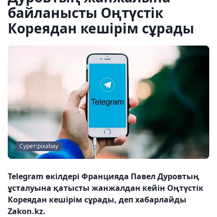
байланысты Оңтүстік
Кореядан кешірім сұрады
Сурет:pixabay
Telegram өкілдері Францияда Павел Дуровтың
ұсталуына қатысты жанжалдан кейін Оңтүстік
Кореядан кешірім сұрады, деп хабарлайды
Zakon.kz.