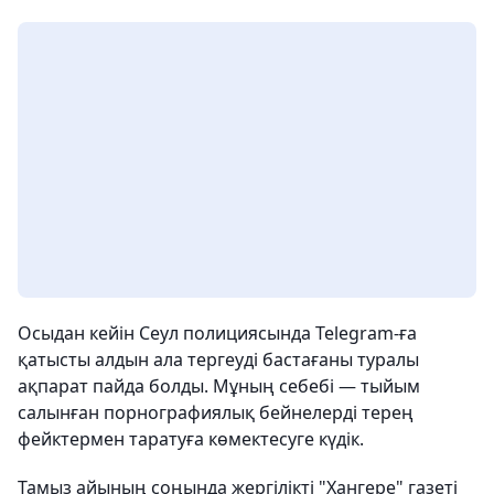
Осыдан кейін Сеул полициясында Telegram-ға
қатысты алдын ала тергеуді бастағаны туралы
ақпарат пайда болды. Мұның себебі — тыйым
салынған порнографиялық бейнелерді терең
фейктермен таратуға көмектесуге күдік.
Тамыз айының соңында жергілікті "Хангере" газеті