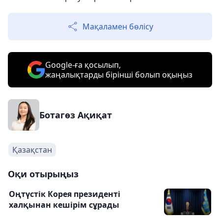
Мақаламен бөлісу
Google-ға қосылып,
жаңалықтарды бірінші болып оқыңыз
Ботагөз Ақиқат
Қазақстан
Оқи отырыңыз
Оңтүстік Корея президенті
халқынан кешірім сұрады