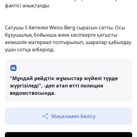
фактісі анықталды.
Сатушы 5 бөтелке Weiss-Berg сырасын сатты. Осы
бұзушылық бойынша жеке кәсіпкерге қатысты
әкімшілік материал толтырылып, шаралар қабылдау
үшін сотқа жіберілді.
"Мұндай рейдтік жұмыстар жүйелі түрде
жүргізіледі", -деп атап өтті полиция
ведомствосында.
Мақаламен бөлісу