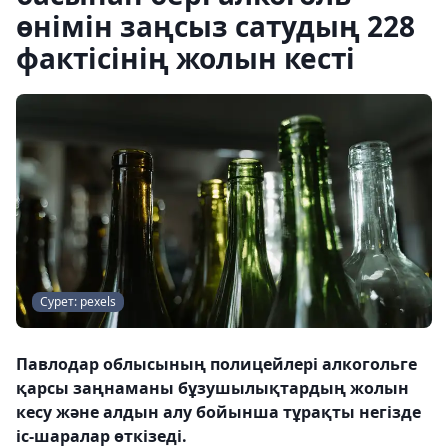
өнімін заңсыз сатудың 228
фактісінің жолын кесті
Сурет: pexels
Павлодар облысының полицейлері алкогольге
қарсы заңнаманы бұзушылықтардың жолын
кесу және алдын алу бойынша тұрақты негізде
іс-шаралар өткізеді.