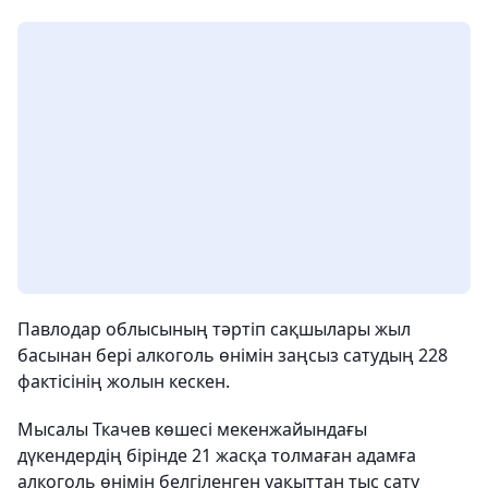
Павлодар облысының тәртіп сақшылары жыл
басынан бері алкоголь өнімін заңсыз сатудың 228
фактісінің жолын кескен.
Мысалы Ткачев көшесі мекенжайындағы
дүкендердің бірінде 21 жасқа толмаған адамға
алкоголь өнімін белгіленген уақыттан тыс сату