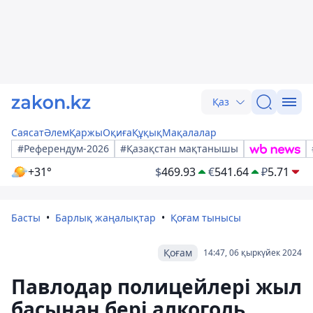
Қаз
Саясат
Әлем
Қаржы
Оқиға
Құқық
Мақалалар
#Референдум-2026
#Қазақстан мақтанышы
+31°
$
469.93
€
541.64
₽
5.71
Басты
Барлық жаңалықтар
Қоғам тынысы
Қоғам
14:47, 06 қыркүйек 2024
Павлодар полицейлері жыл
басынан бері алкоголь