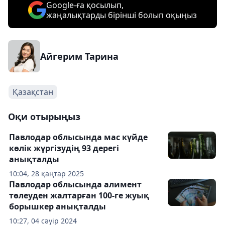
Google-ға қосылып,
жаңалықтарды бірінші болып оқыңыз
Айгерим Тарина
Қазақстан
Оқи отырыңыз
Павлодар облысында мас күйде
көлік жүргізудің 93 дерегі
анықталды
10:04, 28 қаңтар 2025
Павлодар облысында алимент
төлеуден жалтарған 100-ге жуық
борышкер анықталды
10:27, 04 сәуір 2024