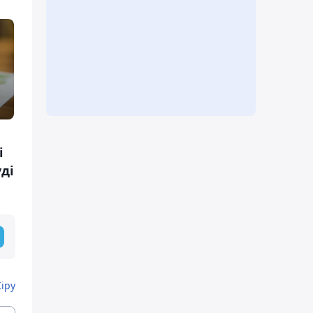
і
ді
Кіру