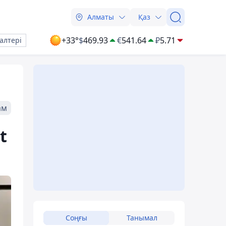
Алматы
Қаз
+33°
$
469.93
€
541.64
₽
5.71
алтері
ам
t
Соңғы
Танымал