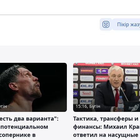
Пікір жаз
үгін
15:16, Бүгін
 есть два варианта":
Тактика, трансферы и
о потенциальном
финансы: Михаил Кра
сопернике в
ответил на насущные