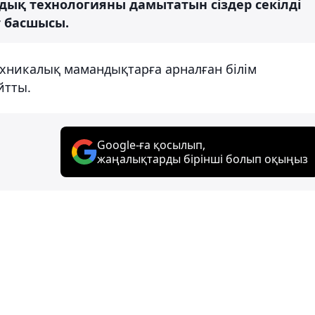
дық технологияны дамытатын сіздер секілді
т басшысы.
хникалық мамандықтарға арналған білім
йтты.
Google-ға қосылып,
жаңалықтарды бірінші болып оқыңыз