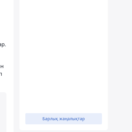
ар.
ын
п
Барлық жаңалықтар