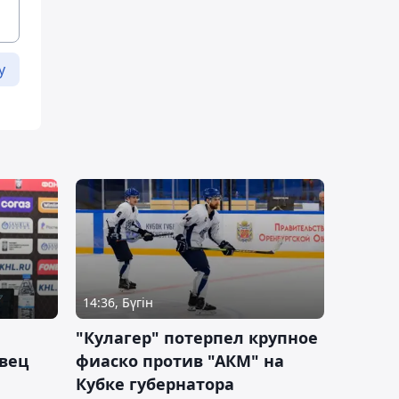
у
14:36, Бүгін
"Кулагер" потерпел крупное
вец
фиаско против "АКМ" на
Кубке губернатора