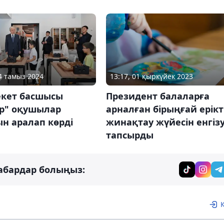
14 тамыз 2024
13:17, 01 қыркүйек 2023
кет басшысы
Президент балаларға
ар" оқушылар
арналған бірыңғай ерікт
н аралап көрді
жинақтау жүйесін енгізу
тапсырды
абардар болыңыз: