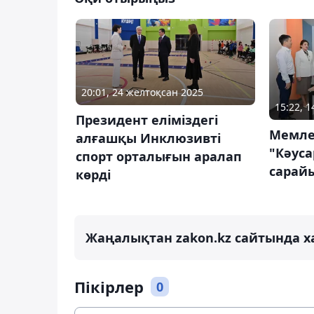
20:01, 24 желтоқсан 2025
15:22, 
Президент еліміздегі
Мемле
алғашқы Инклюзивті
"Кәус
спорт орталығын аралап
сарайы
көрді
Жаңалықтан zakon.kz сайтында х
Пікірлер
0