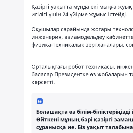
Қазіргі уақытта мұнда екі мыңға жуы
игілігі үшін 24 үйірме жұмыс істейді.
Оқушылар сарайында жоғары техноло
инженерия, авиамодельдеу кабинетте
физика-техникалық зертханалары, сон
Орталықтағы робот техникасы, инжен
балалар Президентке өз жобаларын т
көрсетті.
Болашақта өз білім-біліктеріңізд
Өйткені мұның бәрі қазіргі зама
сұранысқа ие. Біз уақыт талабын