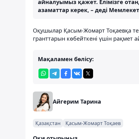
айналуымыз қажет. Елімізге отан
азаматтар керек, – деді Мемлеке
Оқушылар Қасым-Жомарт Тоқаевқа те
гранттарын көбейткені үшін рақмет а
Мақаламен бөлісу:
Айгерим Тарина
Қазақстан
Қасым-Жомарт Тоқаев
Оқи отырыңыз