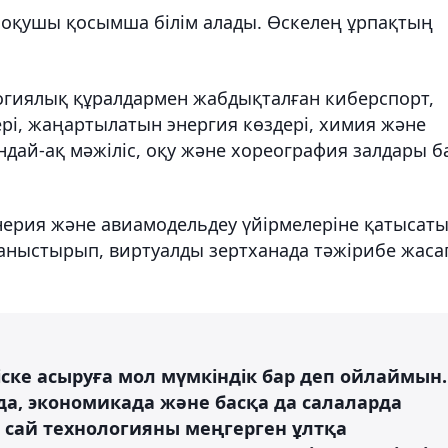
қ оқушы қосымша білім алады. Өскелең ұрпақтың
гиялық құралдармен жабдықталған киберспорт,
рі, жаңартылатын энергия көздері, химия және
дай-ақ мәжіліс, оқу және хореография залдары б
ерия және авиамодельдеу үйірмелеріне қатысат
аныстырып, виртуалды зертханада тәжірибе жаса
і іске асыруға мол мүмкіндік бар деп ойлаймын.
нда, экономикада және басқа да салаларда
а сай технологияны меңгерген ұлтқа