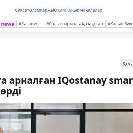
Саясат
Әлем
Қаржы
Оқиға
Құқық
Мақалалар
#Қазақмыс
#Салыстырмалы Қазақстан
#Халық бухг
Қоғ
а арналған IQostanay smar
өрді