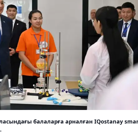
асындағы балаларға арналған IQostanay smar
.