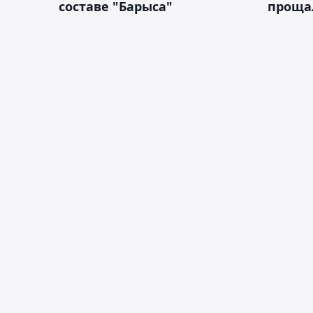
составе "Барыса"
проща