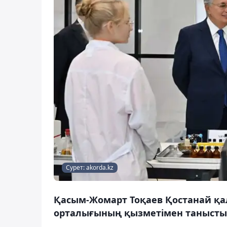
Сурет: akorda.kz
Қасым-Жомарт Тоқаев Қостанай қал
орталығының қызметімен танысты