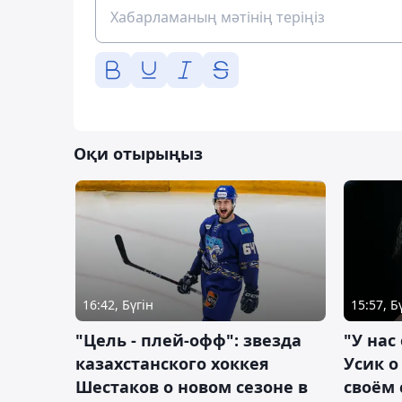
Оқи отырыңыз
16:42, Бүгін
15:57, Б
"Цель - плей-офф": звезда
"У нас
казахстанского хоккея
Усик 
Шестаков о новом сезоне в
своём 