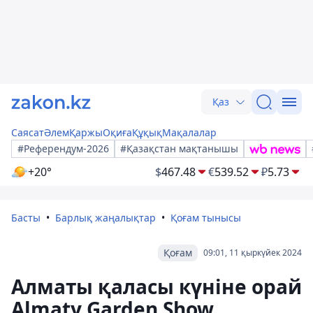
Қаз
Саясат
Әлем
Қаржы
Оқиға
Құқық
Мақалалар
#Референдум-2026
#Қазақстан мақтанышы
+20°
$
467.48
€
539.52
₽
5.73
Басты
Барлық жаңалықтар
Қоғам тынысы
Қоғам
09:01, 11 қыркүйек 2024
Алматы қаласы күніне орай
Almaty Garden Show