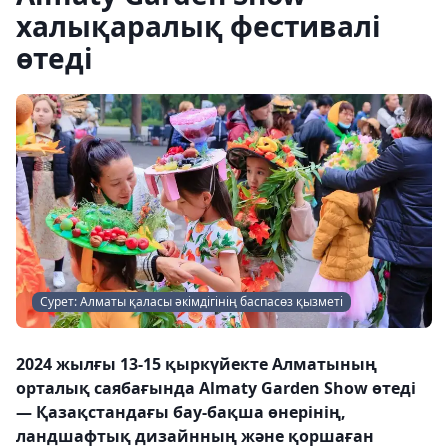
халықаралық фестивалі
өтеді
Сурет: Алматы қаласы әкімдігінің баспасөз қызметі
2024 жылғы 13-15 қыркүйекте Алматының
орталық саябағында Almaty Garden Show өтеді
— Қазақстандағы бау-бақша өнерінің,
ландшафтық дизайнның және қоршаған