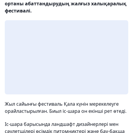
ортаны абаттандырудың жалғыз халықаралық
фестивалі.
Жыл сайынғы фестиваль Қала күнін мерекелеуге
орайластырылған. Биыл іс-шара он екінші рет өтеді.
Іс-шара барысында ландшафт дизайнерлері мен
сәулетшілері өсімдік питомниктері және бау-бақша