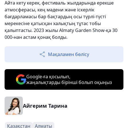
Айта кету керек, фестиваль жылдарында ерекше
атмосферасы, кең мәдени және іскерлік
бағдарламасы бар бақтардың осы түрлі-түсті
мерекесіне қатысқан халықтың тұтас тобы
қалыптасты. 2023 жылы Almaty Garden Show-қа 30
000-нан астам қонақ болды.
Мақаламен бөлісу
Google-ға қосылып,
жаңалықтарды бірінші болып оқыңыз
Айгерим Тарина
Қазақстан
Алматы