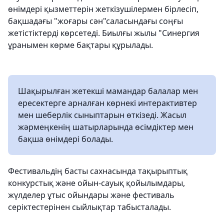
өнімдері қызметтерін жеткізушілермен бірлесіп,
бақшадағы "жоғары сән"саласындағы соңғы
жетістіктерді көрсетеді. Биылғы жылы "Синергия
ұранымен көрме бақтары құрылады.
Шақырылған жетекші мамандар балалар мен
ересектерге арналған көрнекі интерактивтер
мен шеберлік сыныптарын өткізеді. Жасыл
жәрмеңкенің шатырларында өсімдіктер мен
бақша өнімдері болады.
Фестивальдің басты сахнасында тақырыптық
конкурстық және ойын-сауық қойылымдары,
жүлделер ұтыс ойындары және фестиваль
серіктестерінен сыйлықтар табысталады.