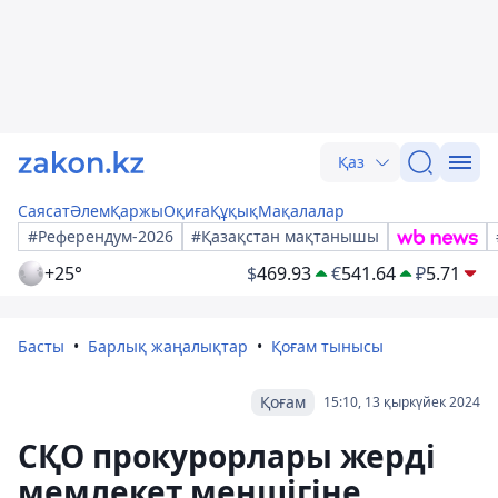
Қаз
Саясат
Әлем
Қаржы
Оқиға
Құқық
Мақалалар
#Референдум-2026
#Қазақстан мақтанышы
+25°
$
469.93
€
541.64
₽
5.71
Басты
Барлық жаңалықтар
Қоғам тынысы
Қоғам
15:10, 13 қыркүйек 2024
СҚО прокурорлары жерді
мемлекет меншігіне