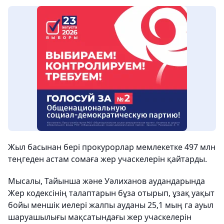
Жыл басынан бері прокурорлар мемлекетке 497 млн
теңгеден астам сомаға жер учаскелерін қайтарды.
Мысалы, Тайынша және Уәлиханов аудандарында
Жер кодексінің талаптарын бұза отырып, ұзақ уақыт
бойы меншік иелері жалпы ауданы 25,1 мың га ауыл
шаруашылығы мақсатындағы жер учаскелерін