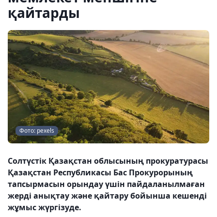
қайтарды
Фото: pexels
Солтүстік Қазақстан облысының прокуратурасы
Қазақстан Республикасы Бас Прокурорының
тапсырмасын орындау үшін пайдаланылмаған
жерді анықтау және қайтару бойынша кешенді
жұмыс жүргізуде.