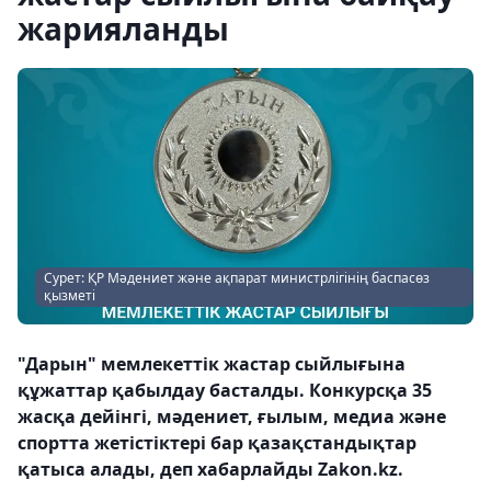
жарияланды
Сурет: ҚР Мәдениет және ақпарат министрлігінің баспасөз
қызметі
"Дарын" мемлекеттік жастар сыйлығына
құжаттар қабылдау басталды. Конкурсқа 35
жасқа дейінгі, мәдениет, ғылым, медиа және
спортта жетістіктері бар қазақстандықтар
қатыса алады, деп хабарлайды Zakon.kz.