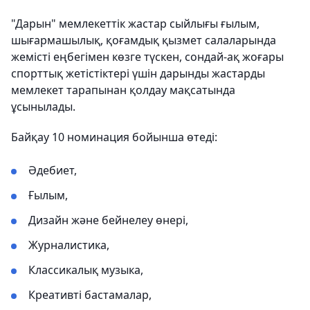
"Дарын" мемлекеттік жастар сыйлығы ғылым,
шығармашылық, қоғамдық қызмет салаларында
жемiстi еңбегімен көзге түскен, сондай-ақ жоғары
спорттық жетістіктері үшін дарынды жастарды
мемлекет тарапынан қолдау мақсатында
ұсынылады.
Байқау 10 номинация бойынша өтеді:
Әдебиет,
Ғылым,
Дизайн және бейнелеу өнері,
Журналистика,
Классикалық музыка,
Креативті бастамалар,