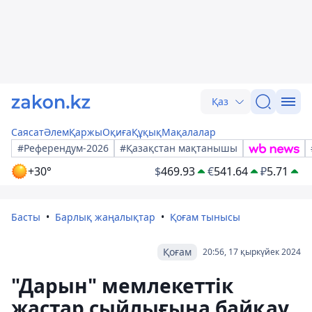
Қаз
Саясат
Әлем
Қаржы
Оқиға
Құқық
Мақалалар
#Референдум-2026
#Қазақстан мақтанышы
+30°
$
469.93
€
541.64
₽
5.71
Басты
Барлық жаңалықтар
Қоғам тынысы
Қоғам
20:56, 17 қыркүйек 2024
"Дарын" мемлекеттік
жастар сыйлығына байқау