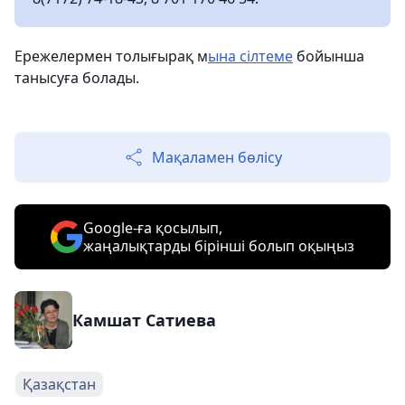
Ережелермен толығырақ м
ына сілтеме
бойынша
танысуға болады.
Мақаламен бөлісу
Google-ға қосылып,
жаңалықтарды бірінші болып оқыңыз
Камшат Сатиева
Қазақстан