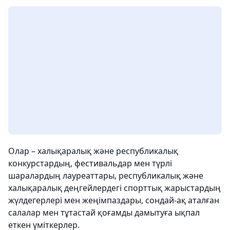
Олар – халықаралық және республикалық
конкурстардың, фестивальдар мен түрлі
шаралардың лауреаттары, республикалық және
халықаралық деңгейлердегі спорттық жарыстардың
жүлдегерлері мен жеңімпаздары, сондай-ақ аталған
салалар мен тұтастай қоғамды дамытуға ықпал
еткен үміткерлер.