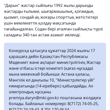
"Дарын" жастар сыйлығы 1992 жылы дарынды
жастарды ғылыми, шығармашылық, қоғамдық
қызмет, сондай-ақ жоғары спорттық жетістіктері
үшін мемлекеттік қолдау мақсатында
тағайындалған. Содан бері аталған сыйлықты түрлі
саладағы 340-тан астам азамат иеленді.
Конкурсқа қатысуға құжаттар 2024 жылғы 17
қарашаға дейін Қазақстан Республикасы
Мәдениет және ақпарат министрлігінің Жастар
және отбасы істері комитеті (қағаз нұсқада)
мына мекенжай бойынша: Астана қаласы,
Мәнгілік ел даңғылы 10, "Министрліктер үйі"
ғимаратында (14-кіреберіс) қабылдайды. Ал
электрондық нұсқаны
premiya.daryn@mki.gov.kz поштасына жолдауға
болады. Байланыс номерлері: 8(7172) 74-05-25,
8(7172) 74-18-43, 8 701 170 46 54.