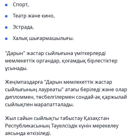
Спорт,
Театр және кино,
Эстрада,
Халық шығармашылығы.
"Дарын" жастар сыйлығына үміткерлерді
мемлекеттiк органдар, қоғамдық бiрлестiктер
ұсынады.
Жеңімпаздарға "Дарын мемлекеттік жастар
сыйлығының лауреаты" атағы беріледі және олар
дипломмен, төсбелгілермен сондай-ақ қаржылай
сыйлықпен марапатталады.
Жыл сайын сыйлықты табыстау Қазақстан
Республикасының Тәуелсіздік күнін мерекелеу
аясында өткізіледі.