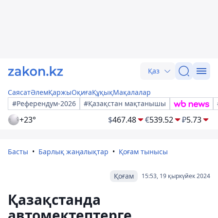
Қаз
Саясат
Әлем
Қаржы
Оқиға
Құқық
Мақалалар
#Референдум-2026
#Қазақстан мақтанышы
+23°
$
467.48
€
539.52
₽
5.73
Басты
Барлық жаңалықтар
Қоғам тынысы
Қоғам
15:53, 19 қыркүйек 2024
Қазақстанда
автомектептерге