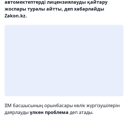
автомектептерді лицензиялауды қайтару
жоспары туралы айтты, деп хабарлайды
Zakon.kz.
ІІМ басшысының орынбасары көлік жүргізушілерін
даярлауды
үлкен проблема
деп атады.