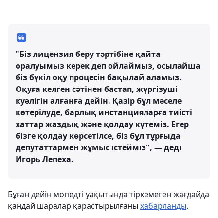
"Біз лицензия беру тәртібіне қайта
оралуымыз керек деп ойлаймыз, осылайша
біз бүкіл оқу процесін бақылай аламыз.
Оқуға келген сәтінен бастап, жүргізуші
куәлігін алғанға дейін. Қазір бұл мәселе
көтерілуде, барлық инстанцияларға тиісті
хаттар жаздық және қолдау күтеміз. Егер
бізге қолдау көрсетілсе, біз бұл тұрғыда
депутаттармен жұмыс істейміз", — деді
Игорь Лепеха.
Бұған дейін мопедті уақытында тіркемеген жағдайда
қандай шаралар қарастырылғаны
хабарланды
.