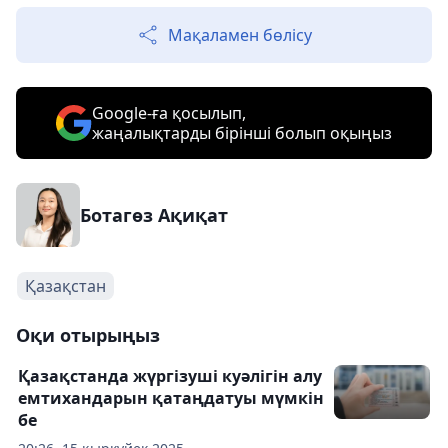
Мақаламен бөлісу
Google-ға қосылып,
жаңалықтарды бірінші болып оқыңыз
Ботагөз Ақиқат
Қазақстан
Оқи отырыңыз
Қазақстанда жүргізуші куәлігін алу
емтихандарын қатаңдатуы мүмкін
бе