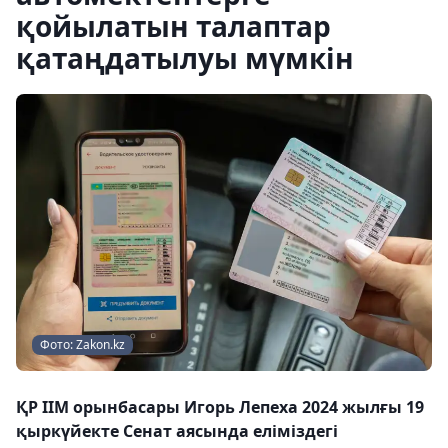
қойылатын талаптар
қатаңдатылуы мүмкін
Фото: Zakon.kz
ҚР ІІМ орынбасары Игорь Лепеха 2024 жылғы 19
қыркүйекте Сенат аясында еліміздегі