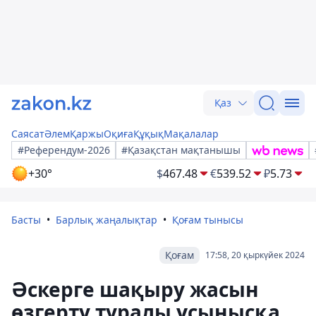
Қаз
Саясат
Әлем
Қаржы
Оқиға
Құқық
Мақалалар
#Референдум-2026
#Қазақстан мақтанышы
+30°
$
467.48
€
539.52
₽
5.73
Басты
Барлық жаңалықтар
Қоғам тынысы
Қоғам
17:58, 20 қыркүйек 2024
Әскерге шақыру жасын
өзгерту туралы ұсынысқа