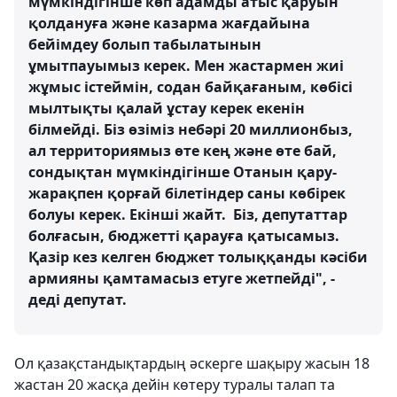
мүмкіндігінше көп адамды атыс қаруын
қолдануға және казарма жағдайына
бейімдеу болып табылатынын
ұмытпауымыз керек. Мен жастармен жиі
жұмыс істеймін, содан байқағаным, көбісі
мылтықты қалай ұстау керек екенін
білмейді. Біз өзіміз небәрі 20 миллионбыз,
ал территориямыз өте кең және өте бай,
сондықтан мүмкіндігінше Отанын қару-
жарақпен қорғай білетіндер саны көбірек
болуы керек. Екінші жайт. Біз, депутаттар
болғасын, бюджетті қарауға қатысамыз.
Қазір кез келген бюджет толыққанды кәсіби
армияны қамтамасыз етуге жетпейді", -
деді депутат.
Ол қазақстандықтардың әскерге шақыру жасын 18
жастан 20 жасқа дейін көтеру туралы талап та