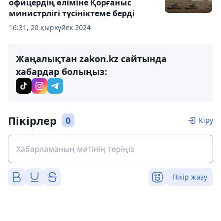
офицердің өліміне Қорғаныс
министрлігі түсініктеме берді
16:31, 20 қыркүйек 2024
Жаңалықтан zakon.kz сайтында
хабардар болыңыз:
Пікірлер
0
Кіру
Пікір жазу