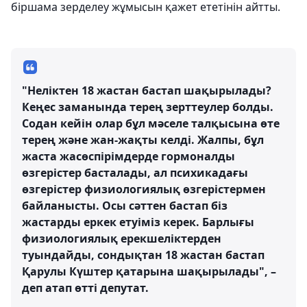
біршама зерделеу жұмысын қажет ететінін айтты.
"Неліктен 18 жастан бастап шақырылады?
Кеңес заманында терең зерттеулер болды.
Содан кейін олар бұл мәселе талқысына өте
терең және жан-жақты келді. Жалпы, бұл
жаста жасөспірімдерде гормоналды
өзгерістер басталады, ал психикадағы
өзгерістер физиологиялық өзгерістермен
байланысты. Осы сәттен бастап біз
жастарды еркек етуіміз керек. Барлығы
физиологиялық ерекшеліктерден
туындайды, сондықтан 18 жастан бастап
Қарулы Күштер қатарына шақырылады", –
деп атап өтті депутат.