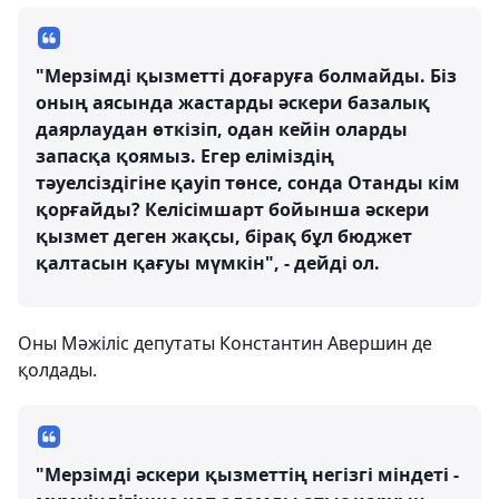
"Мерзімді қызметті доғаруға болмайды. Біз
оның аясында жастарды әскери базалық
даярлаудан өткізіп, одан кейін оларды
запасқа қоямыз. Егер еліміздің
тәуелсіздігіне қауіп төнсе, сонда Отанды кім
қорғайды? Келісімшарт бойынша әскери
қызмет деген жақсы, бірақ бұл бюджет
қалтасын қағуы мүмкін", - дейді ол.
Оны Мәжіліс депутаты Константин Авершин де
қолдады.
"Мерзімді әскери қызметтің негізгі міндеті -