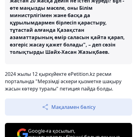
жастан 20 жасқа дейін не істеп жүреді? Бұл -
өте маңызды мәселе, оны Білім
министрлігімен және басқа да
құрылымдармен бірлесіп қарастыру,
тұтастай алғанда Қазақстан
азаматтарының өмір саласын қайта қарап,
өзгеріс жасау қажет болады", – деп сөзін
толықтырды Шайх-Хасан Жазықбаев.
2024 жылы 12 қыркүйекте ePetition.kz ресми
порталында "Мерзімді әскери қызметке шақыру
жасын көтеру туралы" петиция пайда болды.
Мақаламен бөлісу
Google-ға қосылып,