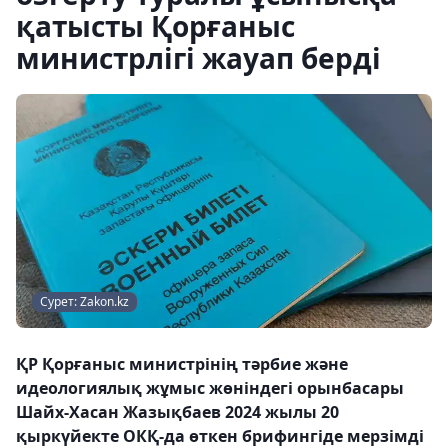
қатысты Қорғаныс
министрлігі жауап берді
Сурет: Zakon.kz
ҚР Қорғаныс министрінің тәрбие және
идеологиялық жұмыс жөніндегі орынбасары
Шайх-Хасан Жазықбаев 2024 жылы 20
қыркүйекте ОКҚ-да өткен брифингіде мерзімді