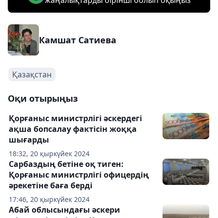
жаңалықтарды бірінші болып оқыңыз
Камшат Сатиева
Қазақстан
Оқи отырыңыз
Қорғаныс министрлігі әскердегі
ақша бопсалау фактісін жоққа
шығарды
18:32, 20 қыркүйек 2024
Сарбаздың бетіне оқ тиген:
Қорғаныс министрлігі офицердің
әрекетіне баға берді
17:46, 20 қыркүйек 2024
Абай облысындағы әскери