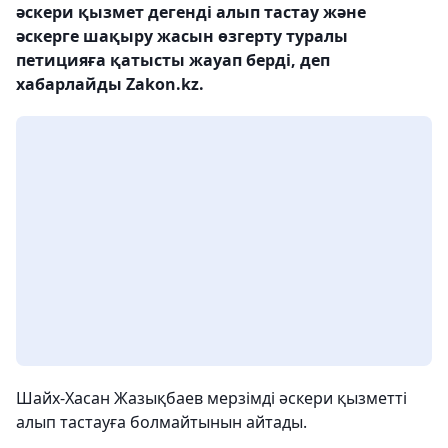
әскери қызмет дегенді алып тастау және
әскерге шақыру жасын өзгерту туралы
петицияға қатысты жауап берді, деп
хабарлайды Zakon.kz.
Шайх-Хасан Жазықбаев мерзімді әскери қызметті
алып тастауға болмайтынын айтады.