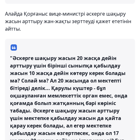
Алайда Қорғаныс вице-министрі әскерге шақыру
жасын арттыру жан-жақты зерттеуді қажет ететінін
айтты.
"Әскерге шақыру жасын 20 жасқа дейін
арттыру үшін бірінші сыныпқа қабылдау
жасын 10 жасқа дейін көтеру керек болады
ма? Солай ма? Ал 20 жасында ол мектепті
бітіреді делік... Қарулы күштер - бұл
оқшауланған мемлекеттік орган емес, онда
қоғамда болып жатқанның бәрі көрініс
табады. Әскерге шақыру жасын арттыру
үшін мектепке қабылдау жасын да қайта
қарау керек болады, ал егер мектепке
қабылдау жасын өзгертпесек, онда ол 17