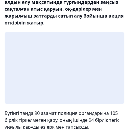
алдын алу мақсатында тұрғындардан заңсыз
сақталған атыс қаруын, оқ-дәрілер мен
жарылғыш заттарды сатып алу бойынша акция
өткізіліп жатыр.
Бүгінгі таңда 90 азамат полиция органдарына 105
бірлік тіркелмеген қару, оның ішінде 94 бірлік тегіс
ұңғылы қаруды өз еркімен тапсырды.