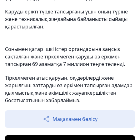
Қаруды ерікті түрде тапсырғаны үшін оның түріне
және техникалық жағдайына байланысты сыйақы
қарастырылған.
Сонымен қатар ішкі істер органдарына заңсыз
сақталған және тіркелмеген қаруды өз еркімен
тапсырған 69 азаматқа 7 миллион теңге төленді.
Тіркелмеген атыс қаруын, оқ-дәрілерді және
жарылғыш заттарды өз еркімен тапсырған адамдар
қылмыстық және әкімшілік жауапкершіліктен
босатылатынын хабарлаймыз.
Мақаламен бөлісу