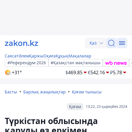
Қаз
Саясат
Әлем
Қаржы
Оқиға
Құқық
Мақалалар
#Референдум-2026
#Қазақстан мақтанышы
+31°
$
469.85
€
542.16
₽
5.78
Басты
Барлық жаңалықтар
Қоғам тынысы
Қоғам
13:22, 23 қыркүйек 2024
Түркістан облысында
қаруды өз еркімен