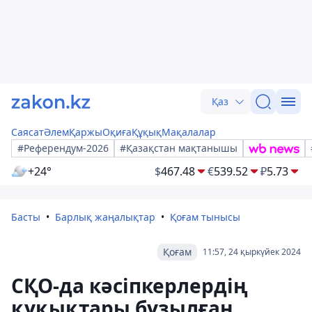
Қаз
Саясат
Әлем
Қаржы
Оқиға
Құқық
Мақалалар
#Референдум-2026
#Қазақстан мақтанышы
+24°
$
467.48
€
539.52
₽
5.73
Басты
Барлық жаңалықтар
Қоғам тынысы
Қоғам
11:57, 24 қыркүйек 2024
СҚО-да кәсіпкерлердің
құқықтары бұзылған