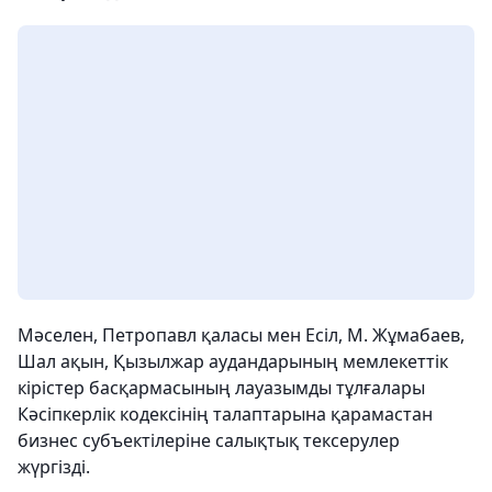
Мәселен, Петропавл қаласы мен Есіл, М. Жұмабаев,
Шал ақын, Қызылжар аудандарының мемлекеттік
кірістер басқармасының лауазымды тұлғалары
Кәсіпкерлік кодексінің талаптарына қарамастан
бизнес субъектілеріне салықтық тексерулер
жүргізді.