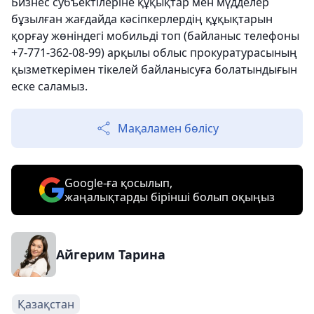
Бизнес субъектілеріне құқықтар мен мүдделер
бұзылған жағдайда кәсіпкерлердің құқықтарын
қорғау жөніндегі мобильді топ (байланыс телефоны
+7-771-362-08-99) арқылы облыс прокуратурасының
қызметкерімен тікелей байланысуға болатындығын
еске саламыз.
Мақаламен бөлісу
Google-ға қосылып,
жаңалықтарды бірінші болып оқыңыз
Айгерим Тарина
Қазақстан