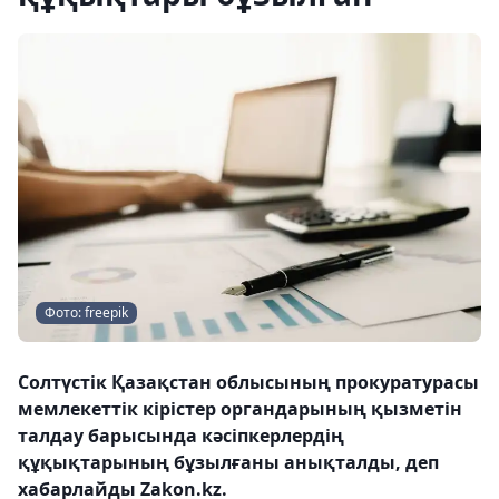
Фото: freepik
Солтүстік Қазақстан облысының прокуратурасы
мемлекеттік кірістер органдарының қызметін
талдау барысында кәсіпкерлердің
құқықтарының бұзылғаны анықталды, деп
хабарлайды Zakon.kz.