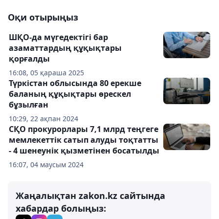
Оқи отырыңыз
ШҚО-да мүгедектігі бар
азаматтардың құқықтары
қорғалды
16:08, 05 қараша 2025
Түркістан облысында 80 ерекше
баланың құқықтары өрескел
бұзылған
10:29, 22 ақпан 2024
СҚО прокурорлары 7,1 млрд теңгеге
мемлекеттік сатып алуды тоқтатты
- 4 шенеунік қызметінен босатылды
16:07, 04 маусым 2024
Жаңалықтан zakon.kz сайтында
хабардар болыңыз: