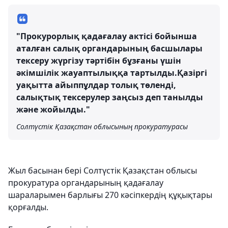
"Прокурорлық қадағалау актісі бойынша
аталған салық органдарының басшылары
тексеру жүргізу тәртібін бұзғаны үшін
әкімшілік жауаптылыққа тартылды.Қазіргі
уақытта айыппұлдар толық төленді,
салықтық тексерулер заңсыз деп танылды
және жойылды."
Солтүстік Қазақстан облысының прокуратурасы
Жыл басынан бері Солтүстік Қазақстан облысы
прокуратура органдарының қадағалау
шараларымен барлығы 270 кәсіпкердің құқықтары
қорғалды.