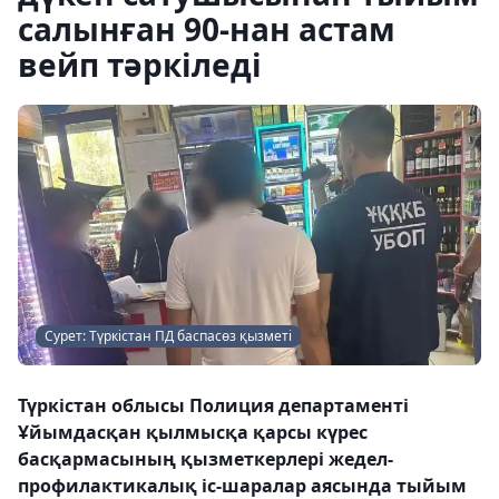
салынған 90-нан астам
вейп тәркіледі
Сурет: Түркістан ПД баспасөз қызметі
Түркістан облысы Полиция департаменті
Ұйымдасқан қылмысқа қарсы күрес
басқармасының қызметкерлері жедел-
профилактикалық іс-шаралар аясында тыйым