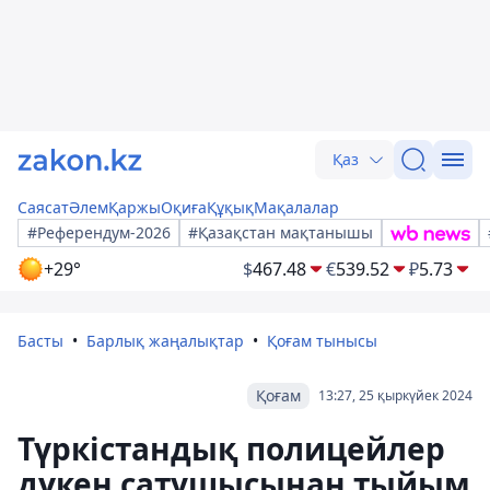
Қаз
Саясат
Әлем
Қаржы
Оқиға
Құқық
Мақалалар
#Референдум-2026
#Қазақстан мақтанышы
+29°
$
467.48
€
539.52
₽
5.73
Басты
Барлық жаңалықтар
Қоғам тынысы
Қоғам
13:27, 25 қыркүйек 2024
Түркістандық полицейлер
дүкен сатушысынан тыйым