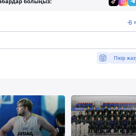
абардар болыңыз:
Пікір жаз