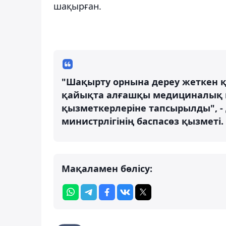
шақырған.
"Шақырту орнына дереу жеткен 
қайықта алғашқы медициналық кө
қызметкерлеріне тапсырылды", -
министрлігінің баспасөз қызметі.
Мақаламен бөлісу: