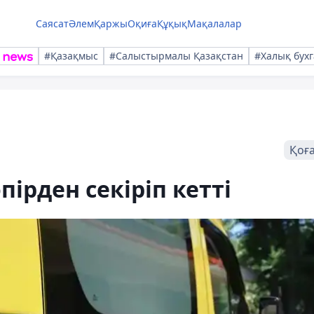
Саясат
Әлем
Қаржы
Оқиға
Құқық
Мақалалар
#Қазақмыс
#Салыстырмалы Қазақстан
#Халық бухг
Қоғ
пірден секіріп кетті