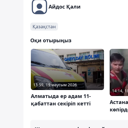
Айдос Қали
Қазақстан
Оқи отырыңыз
13:59, 19 маусым 2026
14:14, 
Алматыда ер адам 11-
Астана
қабаттан секіріп кетті
көпірд