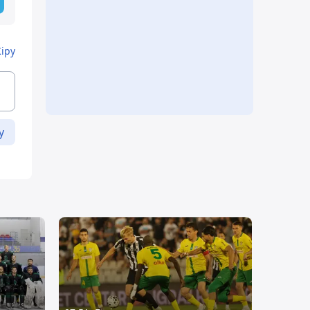
Кіру
у