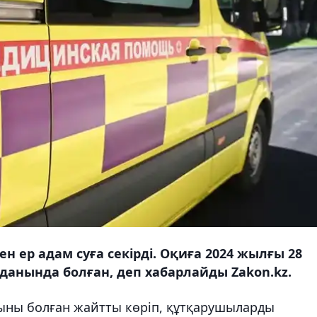
н ер адам суға секірді. Оқиға 2024 жылғы 28
данында болған, деп хабарлайды Zakon.kz.
ыны болған жайтты көріп, құтқарушыларды