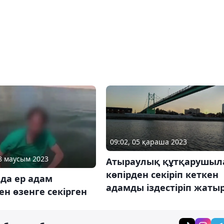
09:02, 05 қараша 2023
18 маусым 2023
Атыраулық құтқарушыл
көпірден секіріп кеткен
да ер адам
адамды іздестіріп жаты
ен өзенге секірген