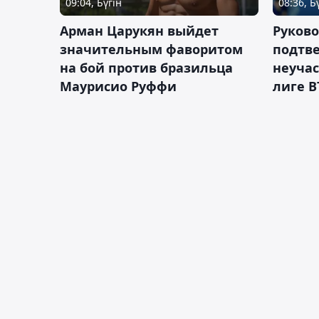
09:04, Бүгін
08:36, Б
Арман Царукян выйдет
Руково
значительным фаворитом
подтве
на бой против бразильца
неучас
Маурисио Руффи
лиге В