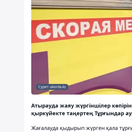
Сурет: akorda.kz
Атырауда жаяу жүргіншілер көпіріне
қыркүйекте таңертең Тұрғындар ау
Жағалауда қыдырып жүрген қала тұрғ