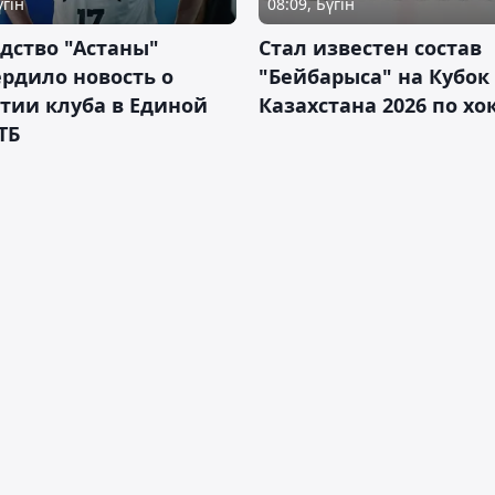
үгін
08:09, Бүгін
дство "Астаны"
Стал известен состав
рдило новость о
"Бейбарыса" на Кубок
тии клуба в Единой
Казахстана 2026 по х
ТБ