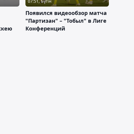
07:51, Бүгін
Появился видеообзор матча
"Партизан" – "Тобыл" в Лиге
оккею
Конференций