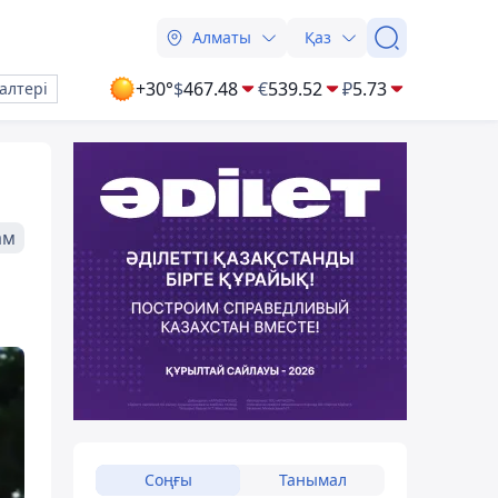
Алматы
Қаз
+30°
$
467.48
€
539.52
₽
5.73
алтері
ам
Соңғы
Танымал