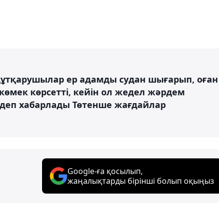
құтқарушылар ер адамды судан шығарып, оған
мек көрсетті, кейін ол жедел жәрдем
 деп хабарлады Төтенше жағдайлар
Google-ға қосылып,
жаңалықтарды бірінші болып оқыңыз