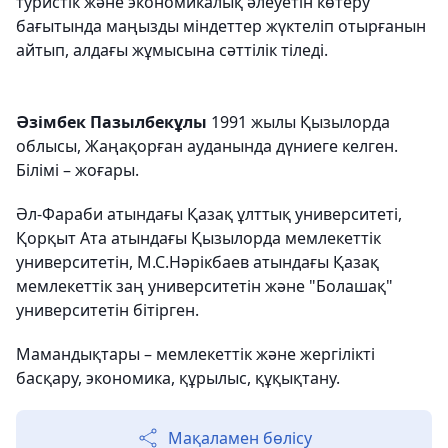
туристік және экономикалық әлеуетін көтеру
бағытында маңызды міндеттер жүктеліп отырғанын
айтып, алдағы жұмысына сәттілік тіледі.
Әзімбек Пазылбекұлы
1991 жылы Қызылорда
облысы, Жаңақорған ауданында дүниеге келген.
Білімі – жоғары.
Әл-Фараби атындағы Қазақ ұлттық университеті,
Қорқыт Ата атындағы Қызылорда мемлекеттік
университетін, М.С.Нәрікбаев атындағы Қазақ
мемлекеттік заң университетін және "Болашақ"
университетін бітірген.
Мамандықтары – мемлекеттік және жергілікті
басқару, экономика, құрылыс, құқықтану.
Мақаламен бөлісу