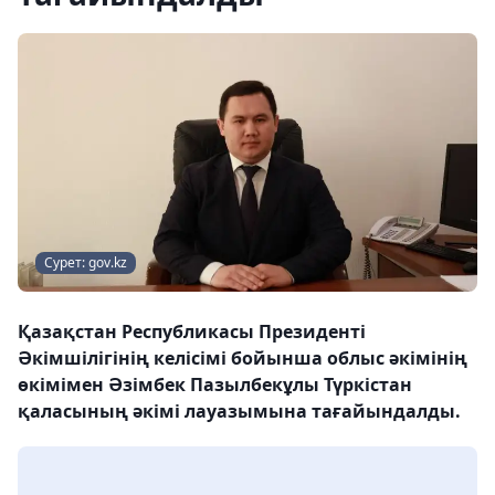
Сурет: gov.kz
Қазақстан Республикасы Президенті
Әкімшілігінің келісімі бойынша облыс әкімінің
өкімімен Әзімбек Пазылбекұлы Түркістан
қаласының әкімі лауазымына тағайындалды.