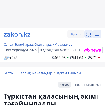
Қаз
Саясат
Әлем
Қаржы
Оқиға
Құқық
Мақалалар
#Референдум-2026
#Қазақстан мақтанышы
+24°
$
469.93
€
541.64
₽
5.71
Басты
Барлық жаңалықтар
Қоғам тынысы
Қоғам
11:09, 01 қазан 2024
Түркістан қаласының әкімі
тағайындалды