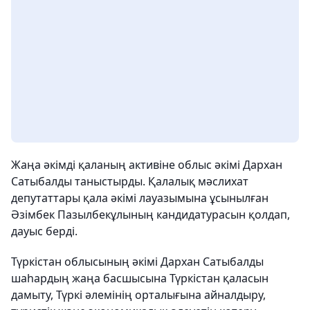
Жаңа әкімді қаланың активіне облыс әкімі Дархан
Сатыбалды таныстырды. Қалалық мәслихат
депутаттары қала әкімі лауазымына ұсынылған
Әзімбек Пазылбекұлының кандидатурасын қолдап,
дауыс берді.
Түркістан облысының әкімі Дархан Сатыбалды
шаһардың жаңа басшысына Түркістан қаласын
дамыту, Түркі әлемінің орталығына айналдыру,