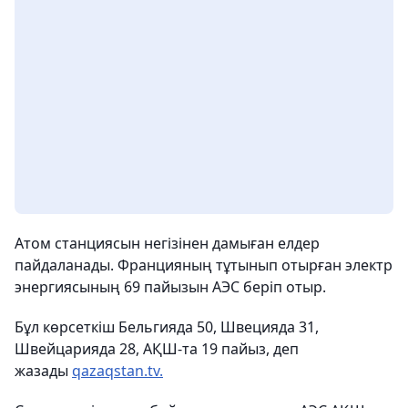
Атом станциясын негізінен дамыған елдер
пайдаланады. Францияның тұтынып отырған электр
энергиясының 69 пайызын АЭС беріп отыр.
Бұл көрсеткіш Бельгияда 50, Швецияда 31,
Швейцарияда 28, АҚШ-та 19 пайыз, деп
жазады
qazaqstan.tv.