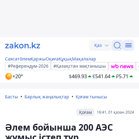
Қаз
Саясат
Әлем
Қаржы
Оқиға
Құқық
Мақалалар
#Референдум-2026
#Қазақстан мақтанышы
+20°
$
469.93
€
541.64
₽
5.71
Басты
Барлық жаңалықтар
Қоғам тынысы
Қоғам
16:41, 01 қазан 2024
Әлем бойынша 200 АЭС
жұмыс істеп тұр