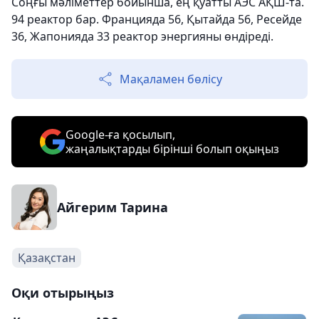
Соңғы мәліметтер бойынша, ең қуатты АЭС АҚШ-та.
94 реактор бар. Францияда 56, Қытайда 56, Ресейде
36, Жапонияда 33 реактор энергияны өндіреді.
Мақаламен бөлісу
Google-ға қосылып,
жаңалықтарды бірінші болып оқыңыз
Айгерим Тарина
Қазақстан
Оқи отырыңыз