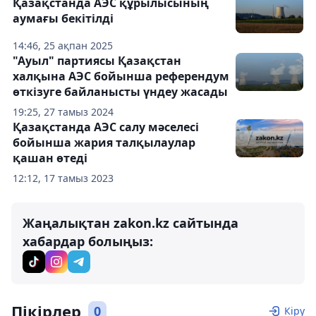
Қазақстанда АЭС құрылысының
аумағы бекітілді
14:46, 25 ақпан 2025
"Ауыл" партиясы Қазақстан
халқына АЭС бойынша референдум
өткізуге байланысты үндеу жасады
19:25, 27 тамыз 2024
Қазақстанда АЭС салу мәселесі
бойынша жария талқылаулар
қашан өтеді
12:12, 17 тамыз 2023
Жаңалықтан zakon.kz сайтында
хабардар болыңыз:
Пікірлер
0
Кіру