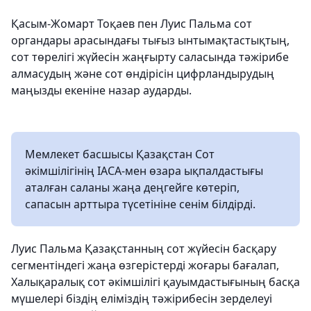
Қасым-Жомарт Тоқаев пен Луис Пальма сот
органдары арасындағы тығыз ынтымақтастықтың,
сот төрелігі жүйесін жаңғырту саласында тәжірибе
алмасудың және сот өндірісін цифрландырудың
маңызды екеніне назар аударды.
Мемлекет басшысы Қазақстан Сот
әкімшілігінің IACA-мен өзара ықпалдастығы
аталған саланы жаңа деңгейге көтеріп,
сапасын арттыра түсетініне сенім білдірді.
Луис Пальма Қазақстанның сот жүйесін басқару
сегментіндегі жаңа өзгерістерді жоғары бағалап,
Халықаралық сот әкімшілігі қауымдастығының басқа
мүшелері біздің еліміздің тәжірибесін зерделеуі