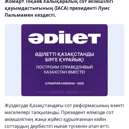
Жомарт Тоқаев Халықаралық сот әкімшілігі
қауымдастығының (IACA) президенті Луис
Пальмамен кездесті.
Жүздесуде Қазақстандағы сот реформасының өзекті
мәселелері талқыланды. Президент елімізде сот
әкімшілігінің жаңа жүйесі құрылғаннан кейін
соттардың дербестігі нығая түскенін атап өтті.