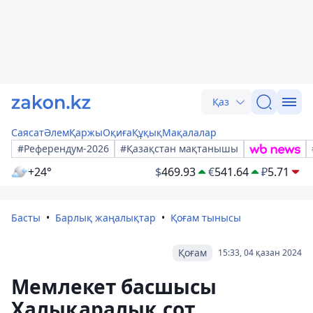
Қаз
Саясат
Әлем
Қаржы
Оқиға
Құқық
Мақалалар
#Референдум-2026
#Қазақстан мақтанышы
+24°
$
469.93
€
541.64
₽
5.71
Басты
Барлық жаңалықтар
Қоғам тынысы
Қоғам
15:33, 04 қазан 2024
Мемлекет басшысы
Халықаралық сот