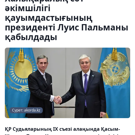
әкімшілігі
қауымдастығының
президенті Луис Пальманы
қабылдады
Сурет: akorda.kz
ҚР Судьяларының IX съезі алаңында Қасым-