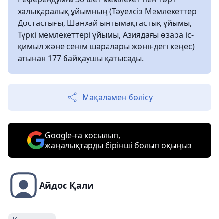
халықаралық ұйымның (Тәуелсіз Мемлекеттер
Достастығы, Шанхай ынтымақтастық ұйымы,
Түркі мемлекеттері ұйымы, Азиядағы өзара іс-
қимыл және сенім шаралары жөніндегі кеңес)
атынан 177 байқаушы қатысады.
Мақаламен бөлісу
Google-ға қосылып,
жаңалықтарды бірінші болып оқыңыз
Айдос Қали