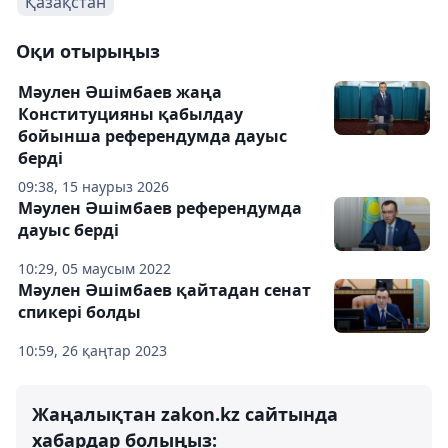
Қазақстан
Оқи отырыңыз
Мәулен Әшімбаев жаңа
Конституцияны қабылдау
бойынша референдумда дауыс
берді
09:38, 15 наурыз 2026
Мәулен Әшімбаев референдумда
дауыс берді
10:29, 05 маусым 2022
Мәулен Әшімбаев қайтадан сенат
спикері болды
10:59, 26 қаңтар 2023
Жаңалықтан zakon.kz сайтында
хабардар болыңыз: