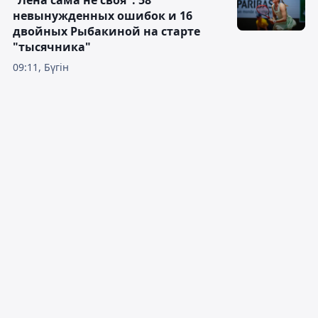
"Лена сама не своя": 58
невынужденных ошибок и 16
двойных Рыбакиной на старте
"тысячника"
09:11, Бүгін