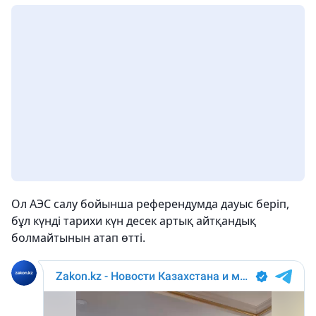
Ол АЭС салу бойынша референдумда дауыс беріп,
бұл күнді тарихи күн десек артық айтқандық
болмайтынын атап өтті.