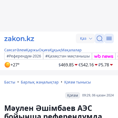
Қаз
Саясат
Әлем
Қаржы
Оқиға
Құқық
Мақалалар
#Референдум-2026
#Қазақстан мақтанышы
+27°
$
469.85
€
542.16
₽
5.78
Басты
Барлық жаңалықтар
Қоғам тынысы
Қоғам
09:29, 06 қазан 2024
Мәулен Әшімбаев АЭС
бойынша референдумда