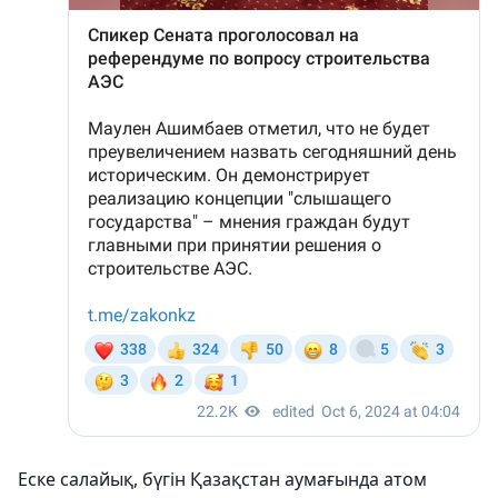
Еске салайық, бүгін Қазақстан аумағында атом