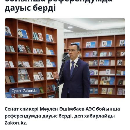
дауыс берді
Сурет: Zakon.kz
Сенат спикері Мәулен Әшімбаев АЭС бойынша
референдумда дауыс берді, деп хабарлайды
Zakon.kz.