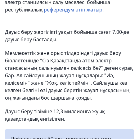
электр станциясын салу мәселесі бойынша
республикалық
референдум өтіп жатыр.
Дауыс беру жергілікті уақыт бойынша сағат 7.00-де
дауыс беру басталды.
Мемлекеттік және орыс тілдеріндегі дауыс беру
бюллетенінде "Сіз Қазақстанда атом электр
стансасының салынуымен келісесіз бе?" деген сұрақ
бар. Ал сайлаушының жауап нұсқалары: "Иә,
келісемін" және "Жоқ, келіспеймін". Сайлаушы кез
келген белгіні өзі дауыс беретін жауап нұсқасының
оң жағындағы бос шаршыға қояды.
Дауыс беру тізіміне 12,3 миллионға жуық
қазақстандық енгізілген.
Референдумға 30 шет мемлекет пен төрт