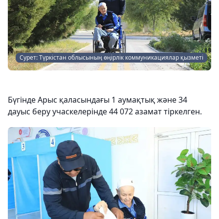
Сурет: Түркістан облысының өңірлік коммуникациялар қызметі
Бүгінде Арыс қаласындағы 1 аумақтық және 34
дауыс беру учаскелерінде 44 072 азамат тіркелген.