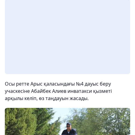
Осы ретте Арыс қаласындағы №4 дауыс беру
учаскесіне Абайбек Алиев инватакси қызметі
арқылы келіп, өз таңдауын жасады.