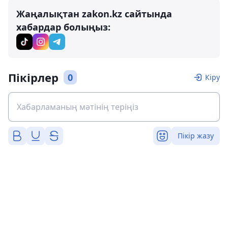
Жаңалықтан zakon.kz сайтында
хабардар болыңыз:
Пікірлер
0
Кіру
Пікір жазу