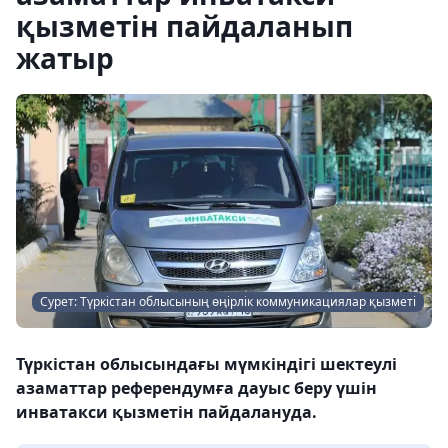
қызметін пайдаланып
жатыр
Сурет: Түркістан облысының өңірлік коммуникациялар қызметі
Түркістан облысындағы мүмкіндігі шектеулі
азаматтар референдумға дауыс беру үшін
инватакси қызметін пайдалануда.