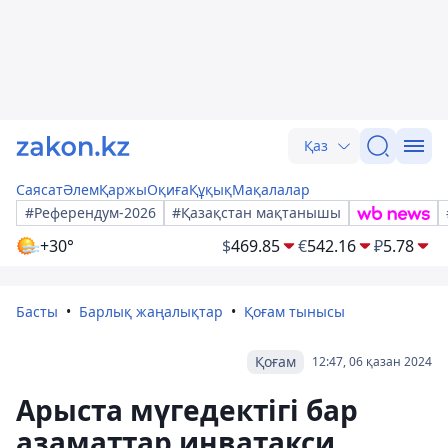
Қаз
Саясат
Әлем
Қаржы
Оқиға
Құқық
Мақалалар
#Референдум-2026
#Қазақстан мақтанышы
+30°
$
469.85
€
542.16
₽
5.78
Басты
Барлық жаңалықтар
Қоғам тынысы
Қоғам
12:47, 06 қазан 2024
Арыста мүгедектігі бар
азаматтар инватакси