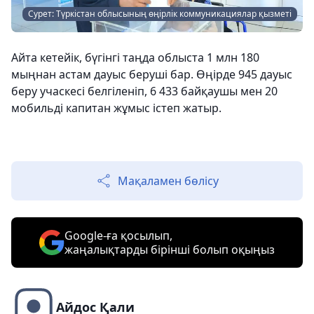
Сурет: Түркістан облысының өңірлік коммуникациялар қызметі
Айта кетейік, бүгінгі таңда облыста 1 млн 180
мыңнан астам дауыс беруші бар. Өңірде 945 дауыс
беру учаскесі белгіленіп, 6 433 байқаушы мен 20
мобильді капитан жұмыс істеп жатыр.
Мақаламен бөлісу
Google-ға қосылып,
жаңалықтарды бірінші болып оқыңыз
Айдос Қали