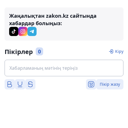
Жаңалықтан zakon.kz сайтында
хабардар болыңыз:
Пікірлер
0
Кіру
Пікір жазу