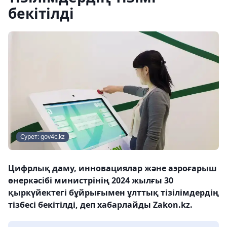
бекітілді
Сурет: gov4c.kz
Цифрлық даму, инновациялар және аэроғарыш
өнеркәсібі министрінің 2024 жылғы 30
қыркүйектегі бұйрығымен ұлттық тізілімдердің
тізбесі бекітілді, деп хабарлайды Zakon.kz.