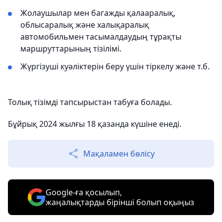
Жолаушылар мен багажды қалааралық,
облысаралық және халықаралық
автомобильмен тасымалдаудың тұрақты
маршруттарының тізілімі.
Жүргізуші куәліктерін беру үшін тіркелу және т.б.
Толық тізімді тапсырыстан табуға болады.
Бұйрық 2024 жылғы 18 қазанда күшіне енеді.
Мақаламен бөлісу
Google-ға қосылып,
жаңалықтарды бірінші болып оқыңыз