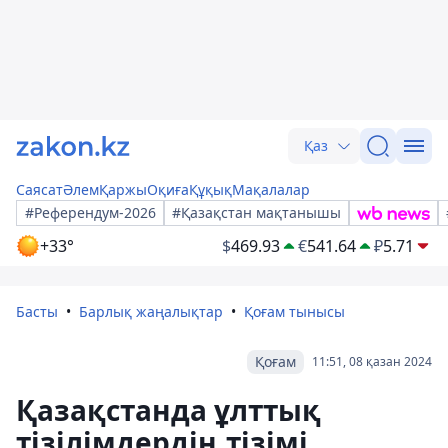
Қаз
Саясат
Әлем
Қаржы
Оқиға
Құқық
Мақалалар
#Референдум-2026
#Қазақстан мақтанышы
+33°
$
469.93
€
541.64
₽
5.71
Басты
Барлық жаңалықтар
Қоғам тынысы
Қоғам
11:51, 08 қазан 2024
Қазақстанда ұлттық
тізілімдердің тізімі