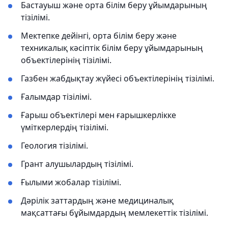
Бастауыш және орта білім беру ұйымдарының
тізілімі.
Мектепке дейінгі, орта білім беру және
техникалық кәсіптік білім беру ұйымдарының
объектілерінің тізілімі.
Газбен жабдықтау жүйесі объектілерінің тізілімі.
Ғалымдар тізілімі.
Ғарыш объектілері мен ғарышкерлікке
үміткерлердің тізілімі.
Геология тізілімі.
Грант алушылардың тізілімі.
Ғылыми жобалар тізілімі.
Дәрілік заттардың және медициналық
мақсаттағы бұйымдардың мемлекеттік тізілімі.