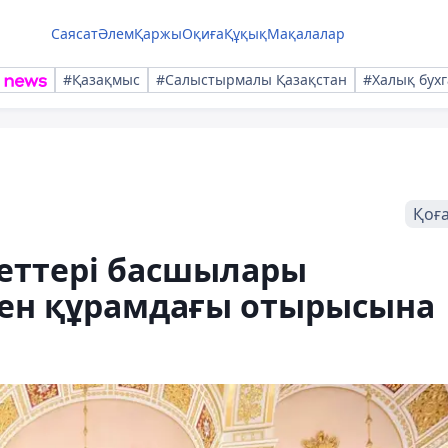
Саясат
Әлем
Қаржы
Оқиға
Құқық
Мақалалар
#Қазақмыс
#Салыстырмалы Қазақстан
#Халық бухг
Қоғ
еттері басшылары
ген құрамдағы отырысына