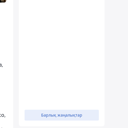
в,
ко,
Барлық жаңалықтар