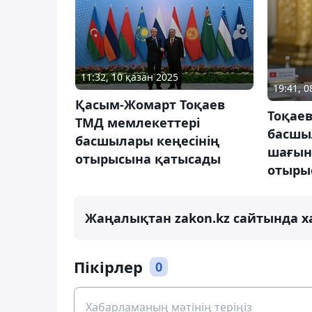
11:32, 10 қазан 2025
19:41, 0
Қасым-Жомарт Тоқаев
Тоқае
ТМД мемлекеттері
басшы
басшылары кеңесінің
шағын
отырысына қатысады
отырыс
Жаңалықтан zakon.kz сайтында х
Пікірлер
0