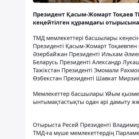
Президент Қасым-Жомарт Тоқаев Т
кеңейтілген құрамдағы отырысына 
ТМД мемлекеттері басшылары кеңесін
Президенті Қасым-Жомарт Тоқаевпен 
Әзербайжан Президенті Ильхам Әлие
Беларусь Президенті Александр Лука
Тәжікстан Президенті Эмомали Рахмон
Өзбекстан Президенті Шавкат Мирзиё
Мемлекеттер басшылары Ұйым қызметі
ынтымақтастықты одан әрі дамыту жө
Отырыста Ресей Президенті Владимир
ТМД-ға мүше мемлекеттердің Парлам