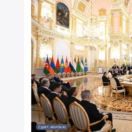
Сурет: akorda.kz