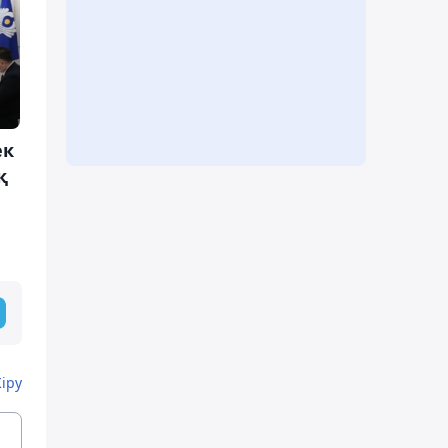
ек
қ
Кіру