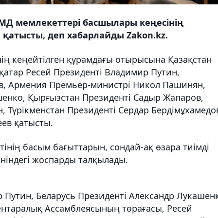
МД мемлекеттері басшылары кеңесінің
қатысты, деп хабарлайды Zakon.kz.
ің кеңейтілген құрамдағы отырысына Қазақстан
қатар Ресей Президенті Владимир Путин,
в, Армения Премьер-министрі Никол Пашинян,
шенко, Қырғызстан Президенті Садыр Жапаров,
, Түрікменстан Президенті Сердар Бердімұхамедо
ев қатысты.
нің басым бағыттарын, сондай-ақ өзара тиімді
ніндегі жоспарды талқылады.
 Путин, Беларусь Президенті Александр Лукашен
ентаралық Ассамблеясының төрағасы, Ресей