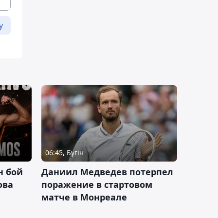
у
06:45, Бүгін
н бой
Даниил Медведев потерпел
ова
поражение в стартовом
матче в Монреале