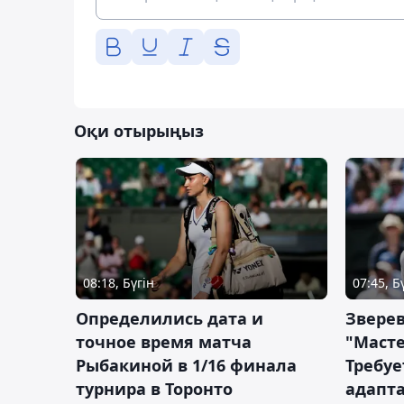
Оқи отырыңыз
08:18, Бүгін
07:45, Б
Определились дата и
Зверев
точное время матча
"Масте
Рыбакиной в 1/16 финала
Требуе
турнира в Торонто
адапт