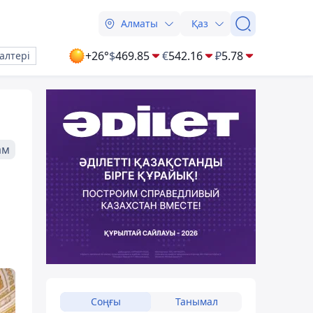
Алматы
Қаз
+26°
$
469.85
€
542.16
₽
5.78
алтері
ам
Соңғы
Танымал