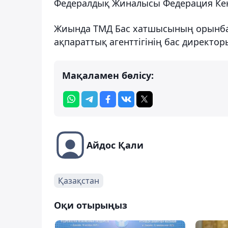
Федералдық Жиналысы Федерация Кеңе
Жиында ТМД Бас хатшысының орынбас
ақпараттық агенттігінің бас директ
Мақаламен бөлісу:
Айдос Қали
Қазақстан
Оқи отырыңыз