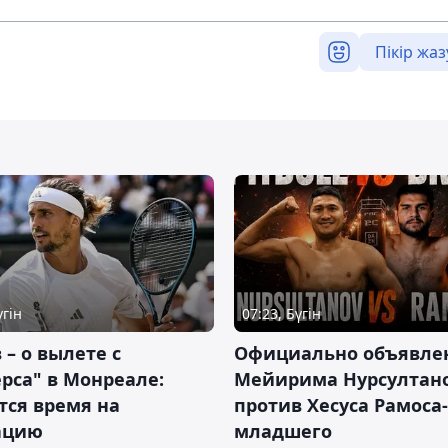
Пікір жаз
үгін
07:23, Бүгін
 – о вылете с
Официально объявле
рса" в Монреале:
Мейирима Нурсултан
тся время на
против Хесуса Рамоса-
ацию
младшего