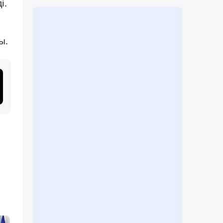
і.
ы.