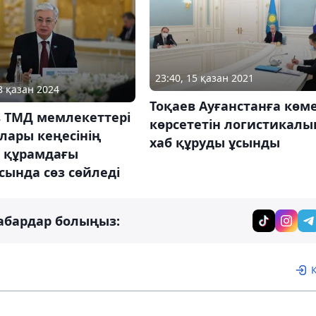
23:40, 15 қазан 2021
8 қазан 2024
Тоқаев Ауғанстанға көм
в ТМД мемлекеттері
көрсететін логистикалы
лары кеңесінің
хаб құруды ұсынды
 құрамдағы
ында сөз сөйледі
абардар болыңыз: