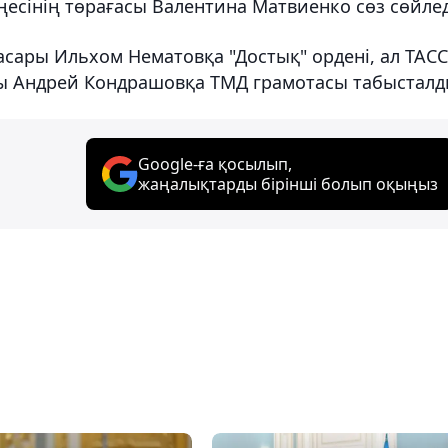
сінің төрағасы Валентина Матвиенко сөз сөйлед
ары Ильхом Нематовқа "Достық" ордені, ал ТАСС
оры Андрей Кондрашовқа ТМД грамотасы табысталд
Google-ға қосылып,
жаңалықтарды бірінші болып оқыңыз