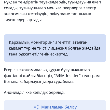
нұқсан төндіретін тәуекелдердің туындауына әкеп
соғады, тұтынушылар мен кәсіпкерлерге электр
энергиясын жеткізудің іркілу және тапшылық
тәуекелдері артады.
Қаржылық мониторинг агенттігі аталған
қызмет түріне тиісті лицензия болған жағдайда
ғана рұқсат етілгенін ескертеді.
Егер сіз экономикалық құқық бұзушылықтар
фактілері жайлы білсеңіз, "АФМ Insider" телеграм
ботына хабарлауыңызды сұраймыз.
Анонимділікке кепілдік беріледі.
Мақаламен бөлісу