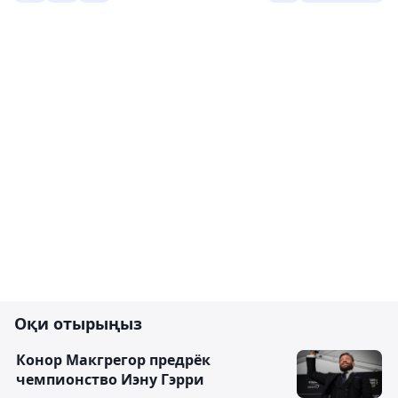
Оқи отырыңыз
Конор Макгрегор предрёк
чемпионство Иэну Гэрри