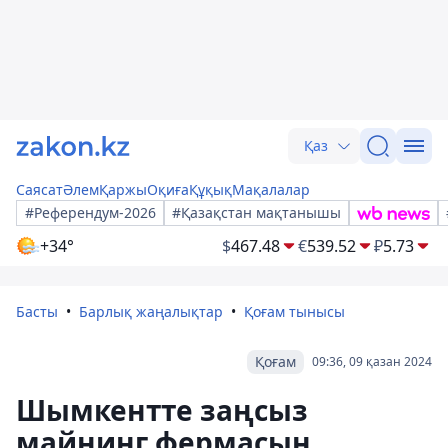
Қаз
Саясат
Әлем
Қаржы
Оқиға
Құқық
Мақалалар
#Референдум-2026
#Қазақстан мақтанышы
+34°
$
467.48
€
539.52
₽
5.73
Басты
Барлық жаңалықтар
Қоғам тынысы
Қоғам
09:36, 09 қазан 2024
Шымкентте заңсыз
майнинг фермасын