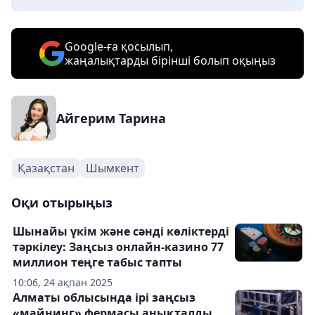
Google-ға қосылып,
жаңалықтарды бірінші болып оқыңыз
Айгерим Тарина
Қазақстан
Шымкент
Оқи отырыңыз
Шынайы үкім және сәнді көліктерді
тәркілеу: Заңсыз онлайн-казино 77
миллион теңге табыс тапты
10:06, 24 ақпан 2025
Алматы облысында ірі заңсыз
«майнинг» фермасы анықталды