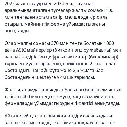
2023 жылғы сәуір мен 2024 жылғы ақпан
аралығында аталған тұлғалар жалпы сомасы 100
млн теңгеден астам аса ірі мөлшерде кіріс ала
отырып, майнингтік ферма ұйымдастырғаны
анықталды.
Олар жалпы сомасы 370 млн теңге болатын 1000
дана ASIC майнерлер (биткоин өндіру жабдығы) мен
заңсыз өндірілген цифрлық активтер (биткоиндар)
түріндегі мүлкі тәркіленіп, сәйкесінше 2 жылға бас
бостандығынан айыруға және 2,5 жылға бас
бостандығын шектеуге үкім шығарылды.
Жалпы, ағымдағы жылдың басынан бері қылмыстық
табысы 400 млн теңгеге жуық заңсыз майнингтік
фермаларды ұйымдастырудың 4 фактісі анықталды.
Айта кетейік, криптовалюта өндіру саласындағы
заңсыз қызмет елдің экономикалық қауіпсіздігіне