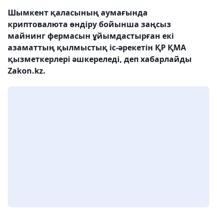
Шымкент қаласының аумағында
криптовалюта өндіру бойынша заңсыз
майнинг фермасын ұйымдастырған екі
азаматтың қылмыстық іс-әрекетін ҚР ҚМА
қызметкерлері әшкереледі, деп хабарлайды
Zakon.kz.