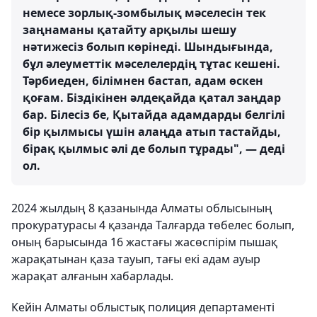
немесе зорлық-зомбылық мәселесін тек
заңнаманы қатайту арқылы шешу
нәтижесіз болып көрінеді. Шындығында,
бұл әлеуметтік мәселелердің тұтас кешені.
Тәрбиеден, білімнен бастап, адам өскен
қоғам. Біздікінен әлдеқайда қатал заңдар
бар. Білесіз бе, Қытайда адамдарды белгілі
бір қылмысы үшін алаңда атып тастайды,
бірақ қылмыс әлі де болып тұрады", — деді
ол.
2024 жылдың 8 қазанында Алматы облысының
прокуратурасы 4 қазанда Талғарда төбелес болып,
оның барысында 16 жастағы жасөспірім пышақ
жарақатынан қаза тауып, тағы екі адам ауыр
жарақат алғанын хабарлады.
Кейін Алматы облыстық полиция департаменті