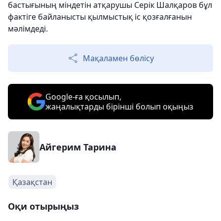
бастығының міндетін атқарушы Серік Шалқаров бұл
фактіге байланысты қылмыстық іс қозғалғанын
мәлімдеді.
Мақаламен бөлісу
Google-ға қосылып,
жаңалықтарды бірінші болып оқыңыз
Айгерим Тарина
Қазақстан
Оқи отырыңыз