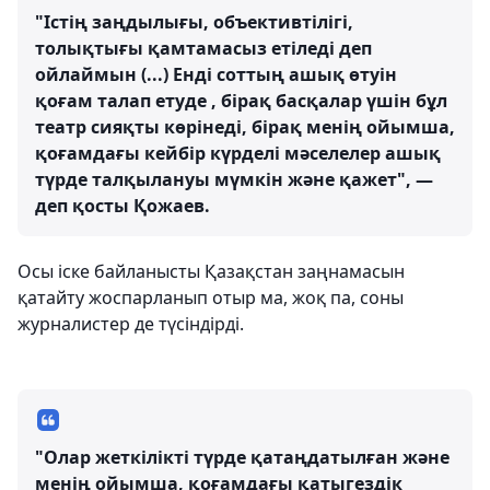
"Істің заңдылығы, объективтілігі,
толықтығы қамтамасыз етіледі деп
ойлаймын (...) Енді соттың ашық өтуін
қоғам талап етуде , бірақ басқалар үшін бұл
театр сияқты көрінеді, бірақ менің ойымша,
қоғамдағы кейбір күрделі мәселелер ашық
түрде талқылануы мүмкін және қажет", —
деп қосты Қожаев.
Осы іске байланысты Қазақстан заңнамасын
қатайту жоспарланып отыр ма, жоқ па, соны
журналистер де түсіндірді.
"Олар жеткілікті түрде қатаңдатылған және
менің ойымша, қоғамдағы қатыгездік