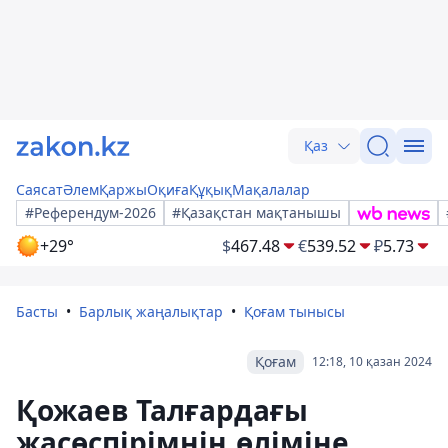
Қаз
Саясат
Әлем
Қаржы
Оқиға
Құқық
Мақалалар
#Референдум-2026
#Қазақстан мақтанышы
+29°
$
467.48
€
539.52
₽
5.73
Басты
Барлық жаңалықтар
Қоғам тынысы
Қоғам
12:18, 10 қазан 2024
Қожаев Талғардағы
жасөспірімнің өліміне