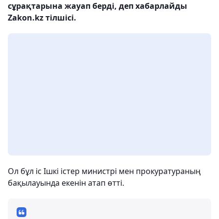
сұрақтарына жауап берді, деп хабарлайды
Zakon.kz тілшісі.
Ол бұл іс Ішкі істер министрі мен прокуратураның
бақылауында екенін атап өтті.