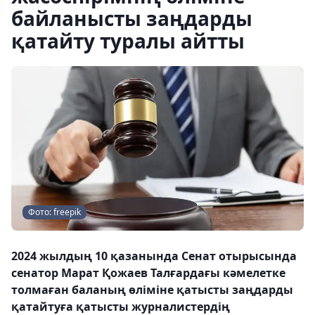
байланысты заңдарды
қатайту туралы айтты
Фото: freepik
2024 жылдың 10 қазанында Сенат отырысында
сенатор Марат Қожаев Талғардағы кәмелетке
толмаған баланың өліміне қатысты заңдарды
қатайтуға қатысты журналистердің