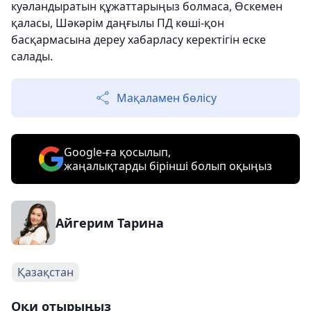
куәландыратын құжаттарыңыз болмаса, Өскемен
қаласы, Шәкәрім даңғылы ПД көші-қон
басқармасына дереу хабарласу керектігін еске
салады.
Мақаламен бөлісу
Google-ға қосылып,
жаңалықтарды бірінші болып оқыңыз
Айгерим Тарина
Қазақстан
Оқи отырыңыз