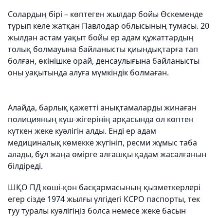
Солардың бірі – көптеген жылдар бойы Өскеменде
тұрып келе жатқан Павлодар облысының тумасы. 20
жылдан астам уақыт бойы ер адам құжаттардың
толық болмауына байланысты қиындықтарға тап
болған, өкінішке орай, денсаулығына байланысты
оны уақытында алуға мүмкіндік болмаған.
Алайда, барлық қажетті анықтамаларды жинаған
полицияның күш-жігерінің арқасында ол көптен
күткен жеке куәлігін алды. Енді ер адам
медициналық көмекке жүгініп, ресми жұмыс таба
алады, бұл жаңа өмірге алғашқы қадам жасалғанын
білдіреді.
ШҚО ПД көші-қон басқармасының қызметкерлері
егер сізде 1974 жылғы үлгідегі КСРО паспорты, тек
туу туралы куәлігіңіз болса немесе жеке басын