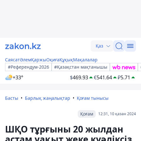
Қаз
Саясат
Әлем
Қаржы
Оқиға
Құқық
Мақалалар
#Референдум-2026
#Қазақстан мақтанышы
+33°
$
469.93
€
541.64
₽
5.71
Басты
Барлық жаңалықтар
Қоғам тынысы
Қоғам
12:31, 10 қазан 2024
ШҚО тұрғыны 20 жылдан
астам уақыт жеке куәліксіз