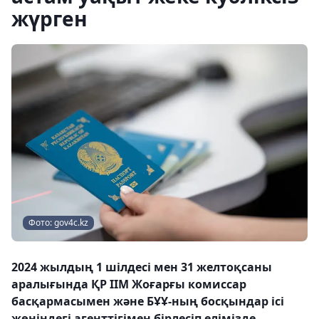
жүрген
Фото: gov4c.kz
2024 жылдың 1 шілдесі мен 31 желтоқсаны
аралығында ҚР ІІМ Жоғарғы комиссар
басқармасымен және БҰҰ-ның босқындар ісі
жөніндегі агенттігімен бірлесіп елімізде