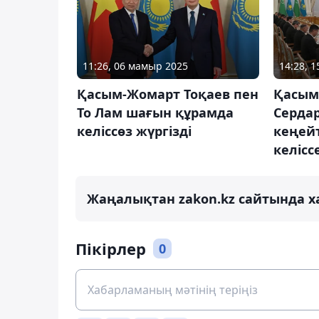
11:26, 06 мамыр 2025
14:28, 1
Қасым-Жомарт Тоқаев пен
Қасым
То Лам шағын құрамда
Серда
келіссөз жүргізді
кеңей
келісс
Жаңалықтан zakon.kz сайтында х
Пікірлер
0