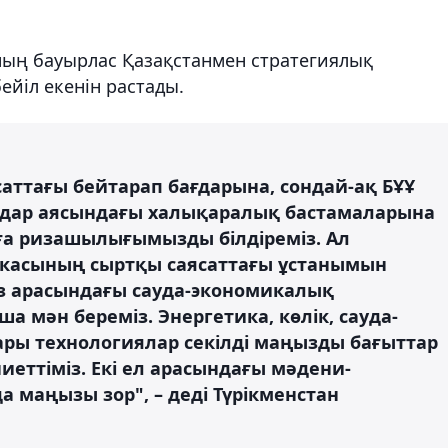
ның бауырлас Қазақстанмен стратегиялық
ейіл екенін растады.
саттағы бейтарап бағдарына, сондай-ақ БҰҰ
дар аясындағы халықаралық бастамаларына
нға ризашылығымызды білдіреміз. Ал
икасының сыртқы саясаттағы ұстанымын
із арасындағы сауда-экономикалық
мән береміз. Энергетика, көлік, сауда-
ры технологиялар секілді маңызды бағыттар
иеттіміз. Екі ел арасындағы мәдени-
 маңызы зор", – деді Түрікменстан