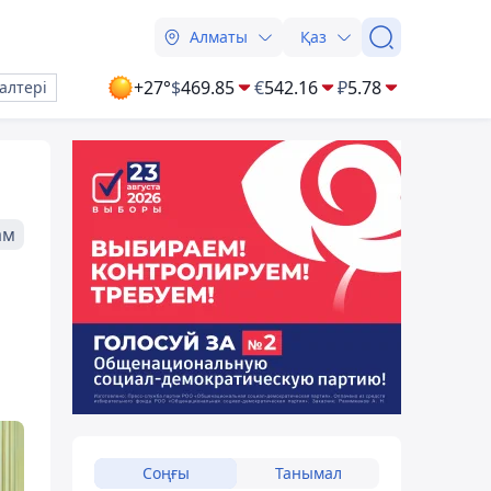
Алматы
Қаз
+27°
$
469.85
€
542.16
₽
5.78
алтері
ам
Соңғы
Танымал