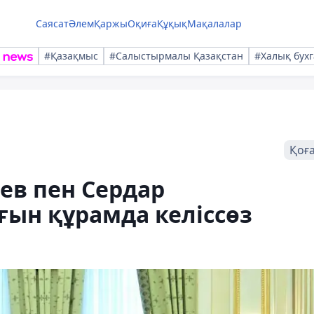
Саясат
Әлем
Қаржы
Оқиға
Құқық
Мақалалар
#Қазақмыс
#Салыстырмалы Қазақстан
#Халық бухг
Қоғ
ев пен Сердар
ын құрамда келіссөз