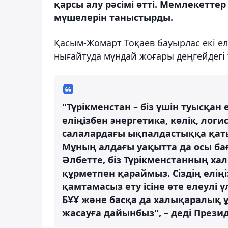
қарсы алу рәсімі өтті. Мемлекетте
мүшелерін таныстырды.
Қасым-Жомарт Тоқаев бауырлас екі 
нығайтуда мұндай жоғары деңгейдегі т
"Түрікменстан – біз үшін туысқан 
еліңізбен энергетика, көлік, ло
салалардағы ықпалдастыққа қаты
Мұның алдағы уақытта да осы бағы
Әлбетте, біз Түрікменстанның х
құрметпен қараймыз. Сіздің еліңі
қамтамасыз ету ісіне өте елеулі ү
БҰҰ және басқа да халықаралық
жасауға дайынбыз", – деді Презид