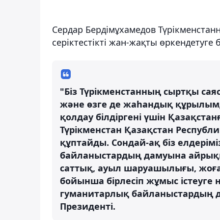
Сердар Бердімұхамедов Түрікменстан
серіктестікті жан-жақты өркендетуге б
"Біз Түрікменстанның сыртқы сая
және өзге де жаһандық құрылым
қолдау білдіргені үшін Қазақста
Түрікменстан Қазақстан Республ
құптайды. Сондай-ақ біз елдерім
байланыстардың дамуына айрықша 
саттық, ауыл шаруашылығы, жоға
бойынша бірлесіп жұмыс істеуге н
гуманитарлық байланыстардың да
Президенті.