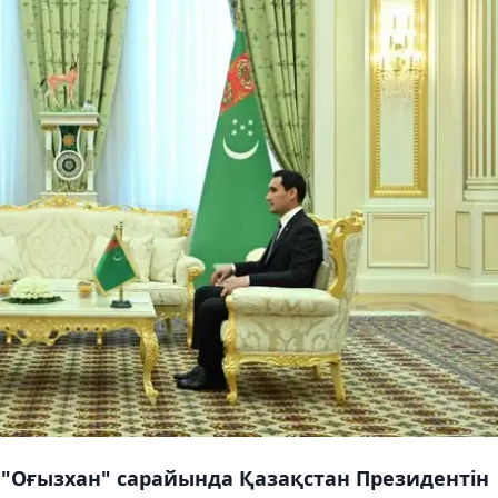
 "Оғызхан" сарайында Қазақстан Президентін