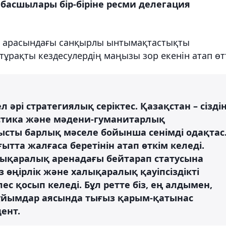
р басшылары бір-біріне ресми делегация
ел арасындағы санқырлы ынтымақтастықты
ұрақты кездесулердің маңызы зор екенін атап өтт
ел әрі стратегиялық серіктес. Қазақстан – сізді
гистика және мәдени-гуманитарлық
сты барлық мәселе бойынша сенімді одақтас
тта жалғаса беретінін атап өткім келеді.
алықаралық аренадағы бейтарап статусына
з өңірлік және халықаралық қауіпсіздікті
лес қосып келеді. Бұл ретте біз, ең алдымен,
 ұйымдар аясында тығыз қарым-қатынас
ент.