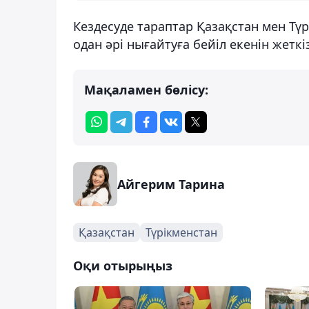
Кездесуде тараптар Қазақстан мен Т
одан әрі нығайтуға бейіл екенін жеткіз
Мақаламен бөлісу:
Айгерим Тарина
Қазақстан
Түрікменстан
Оқи отырыңыз