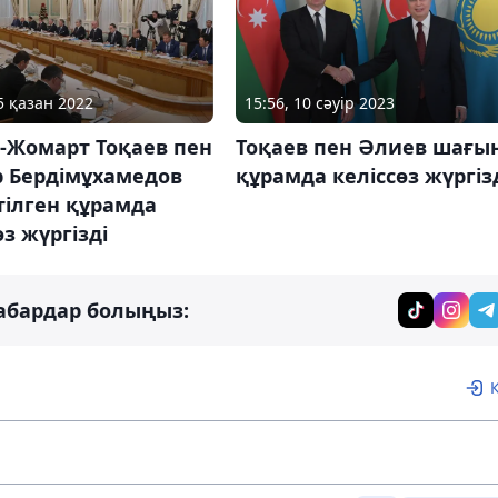
15:56, 10 сәуір 2023
5 қазан 2022
Тоқаев пен Әлиев шағы
-Жомарт Тоқаев пен
құрамда келіссөз жүргіз
р Бердімұхамедов
тілген құрамда
өз жүргізді
абардар болыңыз: