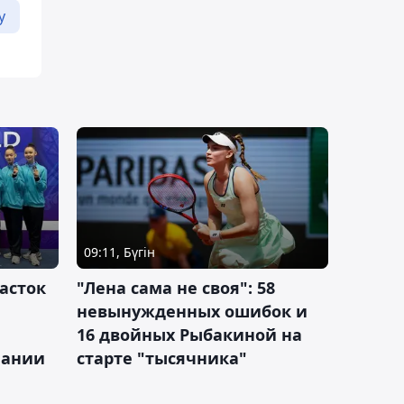
у
09:11, Бүгін
асток
"Лена сама не своя": 58
невынужденных ошибок и
16 двойных Рыбакиной на
мании
старте "тысячника"