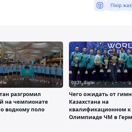
Пікір жаз
үгін
09:31, Бүгін
тан разгромил
Чего ожидать от гимн
ай на чемпионате
Казахстана на
о водному поло
квалификационном к
Олимпиаде ЧМ в Гер