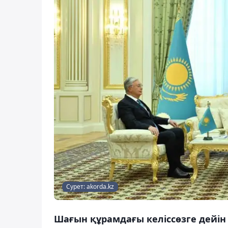
Сурет: akorda.kz
Шағын құрамдағы келіссөзге дейін