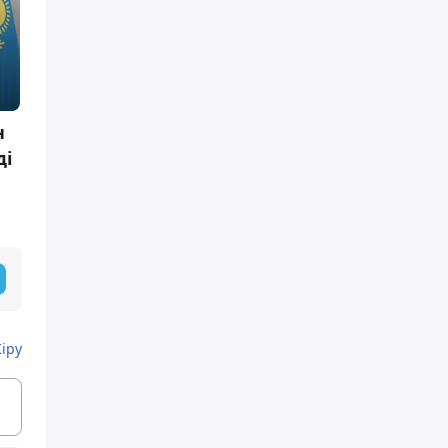
н
ді
Кіру