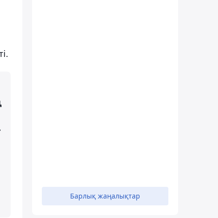
і.
ң
.
Барлық жаңалықтар