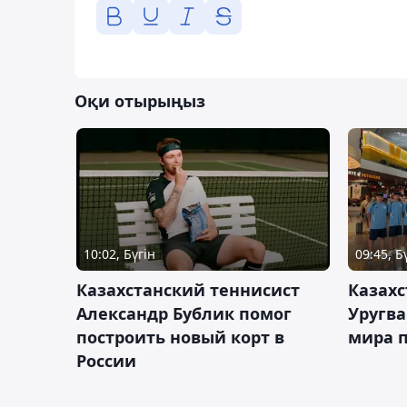
Оқи отырыңыз
10:02, Бүгін
09:45, Б
Казахстанский теннисист
Казахс
Александр Бублик помог
Уругв
построить новый корт в
мира п
России