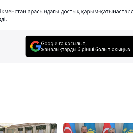
үрікменстан арасындағы достық қарым-қатынастар
ді.
Google-ға қосылып,
жаңалықтарды бірінші болып оқыңыз