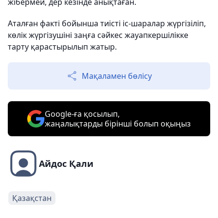
жібермей, дер кезінде анықтаған.
Аталған факті бойынша тиісті іс-шаралар жүргізіліп,
көлік жүргізушіні заңға сәйкес жауапкершілікке
тарту қарастырылып жатыр.
Мақаламен бөлісу
Google-ға қосылып,
жаңалықтарды бірінші болып оқыңыз
Айдос Қали
Қазақстан