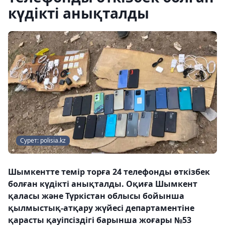
күдікті анықталды
Сурет: polisia.kz
Шымкентте темір торға 24 телефонды өткізбек
болған күдікті анықталды. Оқиға Шымкент
қаласы және Түркістан облысы бойынша
қылмыстық-атқару жүйесі департаментіне
қарасты қауіпсіздігі барынша жоғары №53