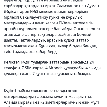
ефрейтор Нұрсұлтан Кермаш және сақшы
сарбаздар қатардағы Архат Сламжанов пен Думан
Әбдісаттаров №53 мекеме қызметкерлерімен
бірлесіп бақылау-өткізу пунктіне құрылыс
материалдарын алып келген ГАЗель автокөлігін
арнайы құралмен тексере бастайды. Оның әкелген
ағаш және фанер тақталары жәй ағаш болмай
шықты. Тақтайлардың арасына күдікті заттар
жасырылған екен. Бұны сақшылар бірден байқап,
тиісті адамдарға хабар берді.
Көліктегі күдік тудырған заттардың арасында 24
телефон, 7 SIM-карта, 4 Airpods құлаққабы, 4 сымды
құлаққап және 7 қуаттағыш құрылғы табылды.
Күдікті тыйым салынған заттарды ағаш
материалдардың арасына мұқият жасырыпты.
Алайда қырағы көз қызметкерлер мұның өзін мүлт