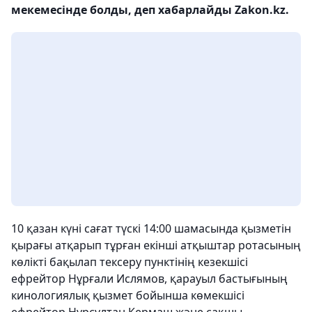
мекемесінде болды, деп хабарлайды Zakon.kz.
10 қазан күні сағат түскі 14:00 шамасында қызметін
қырағы атқарып тұрған екінші атқыштар ротасының
көлікті бақылап тексеру пунктінің кезекшісі
ефрейтор Нұрғали Ислямов, қарауыл бастығының
кинологиялық қызмет бойынша көмекшісі