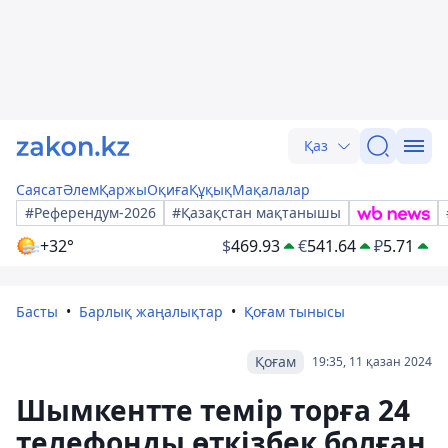
Қаз
Саясат
Әлем
Қаржы
Оқиға
Құқық
Мақалалар
#Референдум-2026
#Қазақстан мақтанышы
+32°
$
469.93
€
541.64
₽
5.71
Басты
Барлық жаңалықтар
Қоғам тынысы
Қоғам
19:35, 11 қазан 2024
Шымкентте темір торға 24
телефонды өткізбек болған