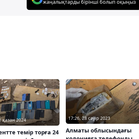
жаңалықтарды бірінші болып оқыңыз
17:26, 28 сәуір 2023
1 қазан 2024
Алматы облысындағы
тте темір торға 24
колонияға телефонды