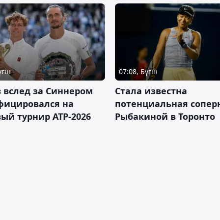
үгін
07:08, Бүгін
 вслед за Синнером
Cтала известна
фицировался на
потенциальная сопер
ый турнир ATP-2026
Рыбакиной в Торонто