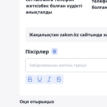
телеф
жеткізбек болған күдікті
болған
анықталды
Жаңалықтан zakon.kz сайтында х
Пікірлер
0
Оқи отырыңыз