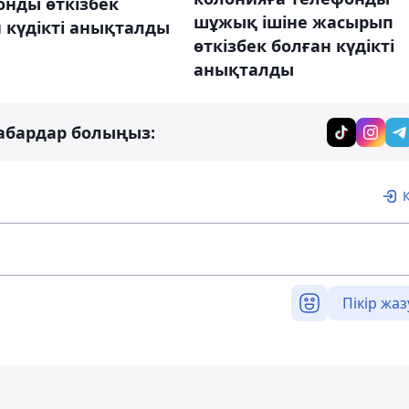
онды өткізбек
шұжық ішіне жасырып
 күдікті анықталды
өткізбек болған күдікті
анықталды
абардар болыңыз:
Пікір жаз