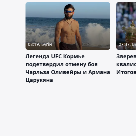
08:19, Бүгін
07:47, Б
Легенда UFC Кормье
Зверев
подетвердил отмену боя
квали
Чарльза Оливейры и Армана
Итогов
Царукяна