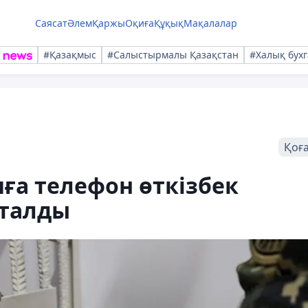
Саясат
Әлем
Қаржы
Оқиға
Құқық
Мақалалар
#Қазақмыс
#Салыстырмалы Қазақстан
#Халық бухг
Қоғ
ға телефон өткізбек
қталды