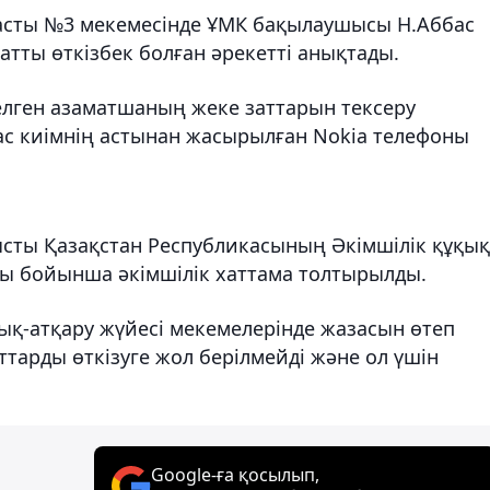
асты №3 мекемесінде ҰМК бақылаушысы Н.Аббас
атты өткізбек болған әрекетті анықтады.
келген азаматшаның жеке заттарын тексеру
бас киімнің астынан жасырылған Nokia телефоны
ысты Қазақстан Республикасының Әкімшілік құқық
бы бойынша әкімшілік хаттама толтырылды.
тық-атқару жүйесі мекемелерінде жазасын өтеп
тарды өткізуге жол берілмейді және ол үшін
Google-ға қосылып,