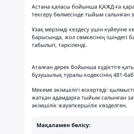
Астана қаласы бойынша ҚАЖД-ға қар
тексеру бөлмесінде тыйым салынған з
Ұзақ мерзімді кездесу үшін күйеуіне 
барысында, жол сөмкесінің ішіндегі 
табылып, тәркіленді.
Аталған дерек бойынша күдіктіге қат
бұзушылық туралы кодексінің 481-ба
Мекеме әкімшілігі ескертеді: қылмыс
жатқан адамдарға тыйым салынған зат
әкімшілік жауапкершілік көзделген.
Мақаламен бөлісу: