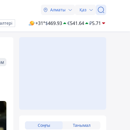
Алматы
Қаз
+31°
$
469.93
€
541.64
₽
5.71
алтері
ам
Соңғы
Танымал