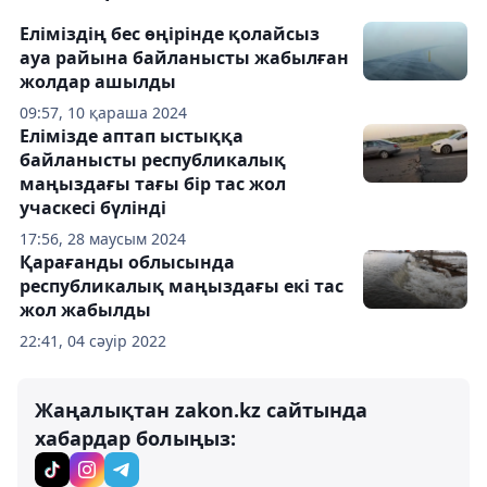
Еліміздің бес өңірінде қолайсыз
ауа райына байланысты жабылған
жолдар ашылды
09:57, 10 қараша 2024
Елімізде аптап ыстыққа
байланысты республикалық
маңыздағы тағы бір тас жол
учаскесі бүлінді
17:56, 28 маусым 2024
Қарағанды облысында
республикалық маңыздағы екі тас
жол жабылды
22:41, 04 сәуір 2022
Жаңалықтан zakon.kz сайтында
хабардар болыңыз: