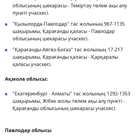
облысының шекарасы - Теміртау төлем ақы алу
пункті учаскесі.
"Қызылорда-Павлодар" тас жолының 967-1135
шақырымы, Қарағанды қаласы - Павлодар
облысының шекарасы учаскесі.
"Қарағанды-Аягөз-Боғаз" тас жолының 17-217
шақырымы, Қарағанды қаласы - Қарқаралы
қаласы учаскесі.
Ақмола облысы:
"Екатеринбург - Алматы" тас жолының 1292-1353
шақырымы, Жібек жолы төлем ақы алу пункті -
Қарағанды облысының шекарасы учаскесі.
Павлодар облысы