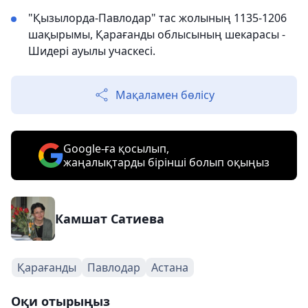
"Қызылорда-Павлодар" тас жолының 1135-1206
шақырымы, Қарағанды облысының шекарасы -
Шидері ауылы учаскесі.
Мақаламен бөлісу
Google-ға қосылып,
жаңалықтарды бірінші болып оқыңыз
Камшат Сатиева
Қарағанды
Павлодар
Астана
Оқи отырыңыз