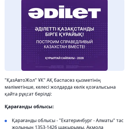
"ҚазАвтоЖол" ҰК" АҚ баспасөз қызметінің
мәліметінше, келесі жолдарда көлік қозғалысына
қайта рұқсат берілді:
Қарағанды облысы:
Қарағанды облысы - "Екатеринбург - Алматы" тас
жолының 1353-1426 шақырымы, Ақмола