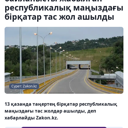
республикалық маңыздағы
бірқатар тас жол ашылды
Сурет: Zakon.kz
13 қазанда таңертең бірқатар республикалық
маңыздағы тас жолдар ашылды, деп
хабарлайды Zakon.kz.