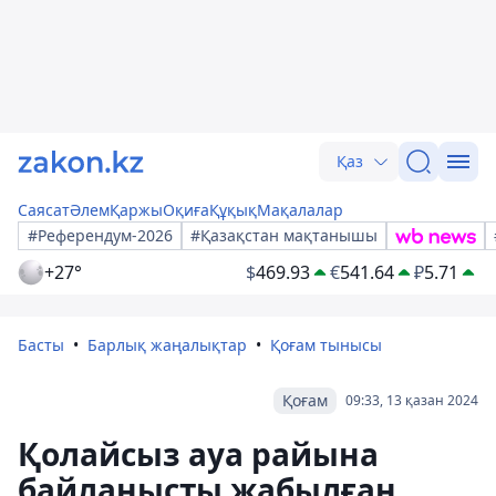
Қаз
Саясат
Әлем
Қаржы
Оқиға
Құқық
Мақалалар
#Референдум-2026
#Қазақстан мақтанышы
+27°
$
469.93
€
541.64
₽
5.71
Басты
Барлық жаңалықтар
Қоғам тынысы
Қоғам
09:33, 13 қазан 2024
Қолайсыз ауа райына
байланысты жабылған