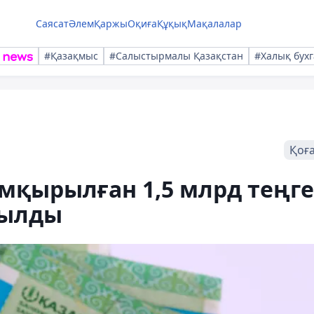
Саясат
Әлем
Қаржы
Оқиға
Құқық
Мақалалар
#Қазақмыс
#Салыстырмалы Қазақстан
#Халық бухг
Қоғ
мқырылған 1,5 млрд теңге
рылды