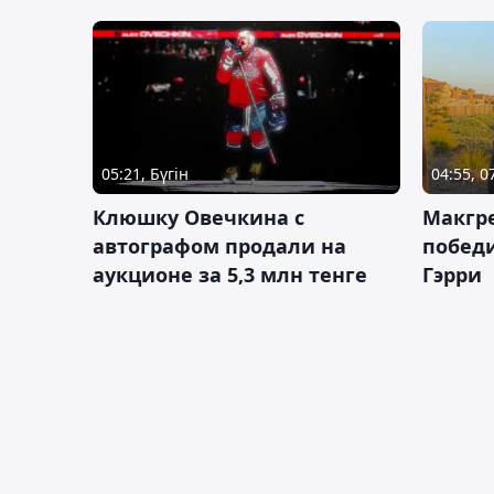
05:21, Бүгін
04:55, 
Клюшку Овечкина с
Макгре
автографом продали на
победи
аукционе за 5,3 млн тенге
Гэрри