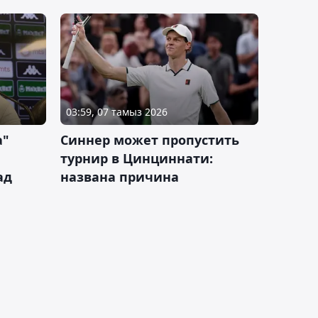
03:59, 07 тамыз 2026
а"
Синнер может пропустить
турнир в Цинциннати:
ад
названа причина