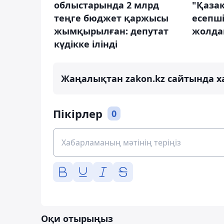
облыстарында 2 млрд
"Қаза
теңге бюджет қаржысы
есепшіс
жымқырылған: депутат
жолда
күдікке ілінді
Жаңалықтан zakon.kz сайтында х
Пікірлер
0
Оқи отырыңыз