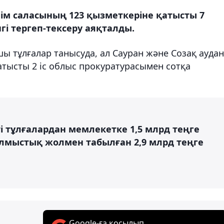
ілім саласының 123 қызметкеріне қатысты 7
і тергеп-тексеру аяқталды.
шы тұлғалар танысуда, ал Сауран және Созақ ауда
қатысты 2 іс облыс прокуратурасымен сотқа
ті тұлғалардан мемлекетке 1,5 млрд теңге
ылмыстық жолмен табылған 2,9 млрд теңге
Google-ға қосылып,