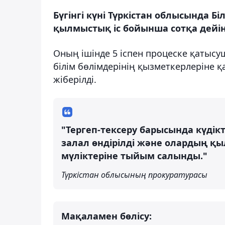
Бүгінгі күні Түркістан облысында Б
қылмыстық іс бойынша сотқа дейінг
Оның ішінде 5 іспен процеске қатысу
білім бөлімдерінің қызметкерлеріне 
жіберілді.
"Тергеп-тексеру барысында күдік
залал өндірілді және олардың қ
мүліктеріне тыйым салынды."
Түркістан облысының прокуратурасы
Мақаламен бөлісу: