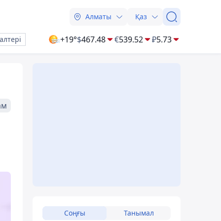
Алматы
Қаз
+19°
$
467.48
€
539.52
₽
5.73
алтері
ам
Соңғы
Танымал