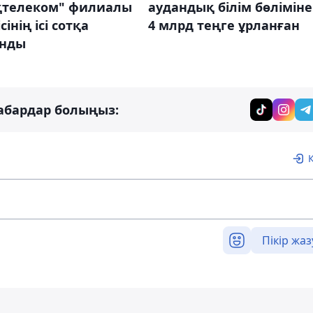
қтелеком" филиалы
аудандық білім бөлімін
інің ісі сотқа
4 млрд теңге ұрланған
нды
абардар болыңыз:
Пікір жаз