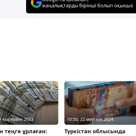
жаңалықтарды бірінші болып оқыңыз
19 қыркүйек 2023
10:50, 22 маусым 2024
н теңге ұрлаған:
Түркістан облысында