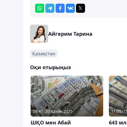
Айгерим Тарина
Қазақстан
Оқи отырыңыз
09:47, 20 қазан 2025
11:05, 
ШҚО мен Абай
643 мл