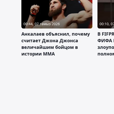
00:44, 07 тамыз 2026
00:10, 
Анкалаев объяснил, почему
В FIFP
считает Джона Джонса
ФИФА 
величайшим бойцом в
злоуп
истории ММА
полно