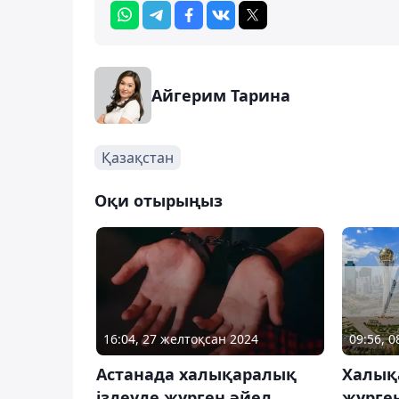
Айгерим Тарина
Қазақстан
Оқи отырыңыз
16:04, 27 желтоқсан 2024
09:56, 0
Астанада халықаралық
Халық
іздеуде жүрген әйел
жүрге