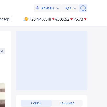
Алматы
Қаз
+20°
$
467.48
€
539.52
₽
5.73
алтері
ам
Соңғы
Танымал