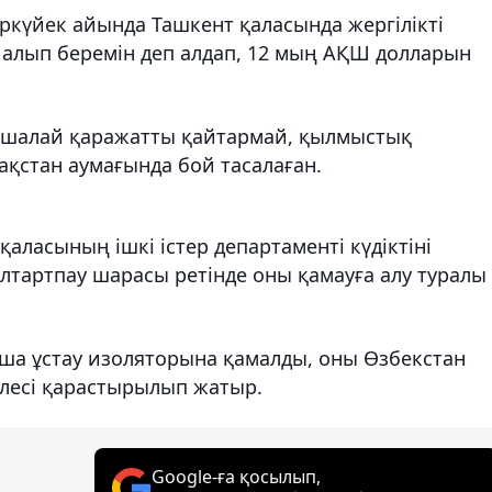
ыркүйек айында Ташкент қаласында жергілікті
ін алып беремін деп алдап, 12 мың АҚШ долларын
ақшалай қаражатты қайтармай, қылмыстық
қстан аумағында бой тасалаған.
ласының ішкі істер департаменті күдіктіні
ұлтартпау шарасы ретінде оны қамауға алу туралы
ытша ұстау изоляторына қамалды, оны Өзбекстан
лесі қарастырылып жатыр.
Google-ға қосылып,