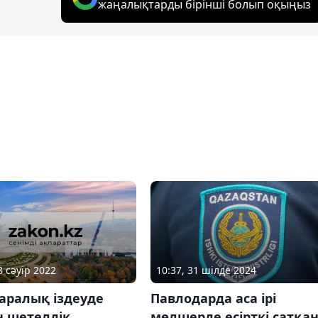
жаңалықтарды бірінші болып оқыңыз
8 сәуір 2022
10:37, 31 шілде 2024
аралық іздеуде
Павлодарда аса ірі
н шетелдік
мөлшерде есірткі сатқа