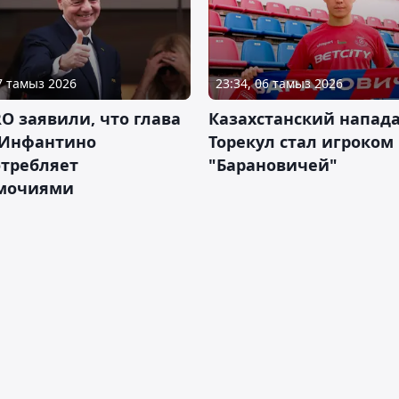
07 тамыз 2026
23:34, 06 тамыз 2026
RO заявили, что глава
Казахстанский напа
Инфантино
Торекул стал игроком
отребляет
"Барановичей"
мочиями