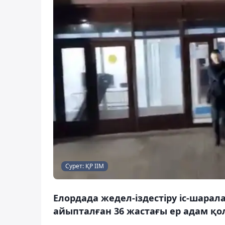
Сурет: ҚР ІІМ
Елордада жедел-іздестіру іс-шара
айыпталған 36 жастағы ер адам қолғ