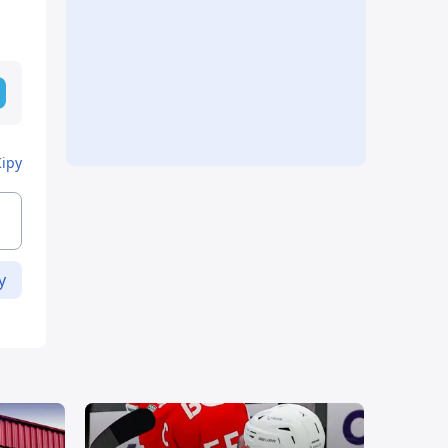
Кіру
у