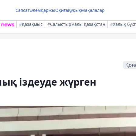
Саясат
Әлем
Қаржы
Оқиға
Құқық
Мақалалар
#Қазақмыс
#Салыстырмалы Қазақстан
#Халық бухг
Қоғ
ық іздеуде жүрген