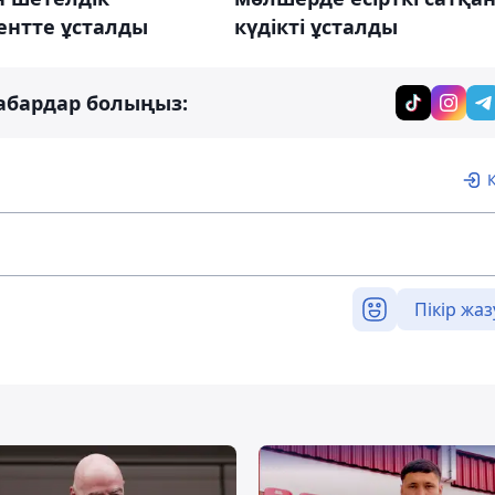
нтте ұсталды
күдікті ұсталды
абардар болыңыз:
Пікір жаз