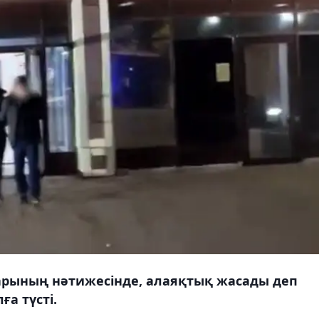
ларының нәтижесінде, алаяқтық жасады деп
а түсті.