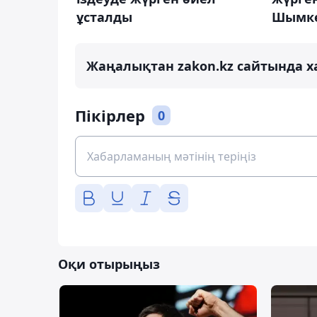
ұсталды
Шымке
Жаңалықтан zakon.kz сайтында х
Пікірлер
0
Оқи отырыңыз