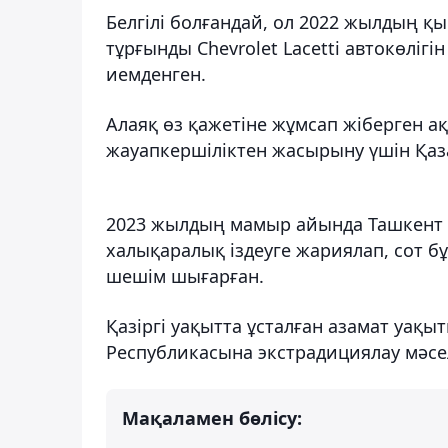
Белгілі болғандай, ол 2022 жылдың қ
тұрғынды Chevrolet Lacetti автокөліг
иемденген.
Алаяқ өз қажетіне жұмсап жіберген 
жауапкершіліктен жасырыну үшін Қаза
2023 жылдың мамыр айында Ташкент қа
халықаралық іздеуге жариялап, сот б
шешім шығарған.
Қазіргі уақытта ұсталған азамат уақ
Республикасына экстрадициялау мәсе
Мақаламен бөлісу: