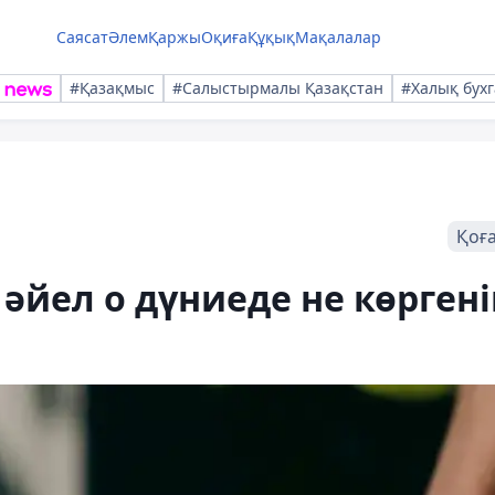
Саясат
Әлем
Қаржы
Оқиға
Құқық
Мақалалар
#Қазақмыс
#Салыстырмалы Қазақстан
#Халық бухг
Қоғ
н әйел о дүниеде не көрген