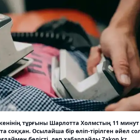
кенінің тұрғыны Шарлотта Холмстың 11 минут
та соққан. Осылайша бір өліп-тірілген әйел со
даймен бөлісті, деп хабарлайды Zakon.kz.