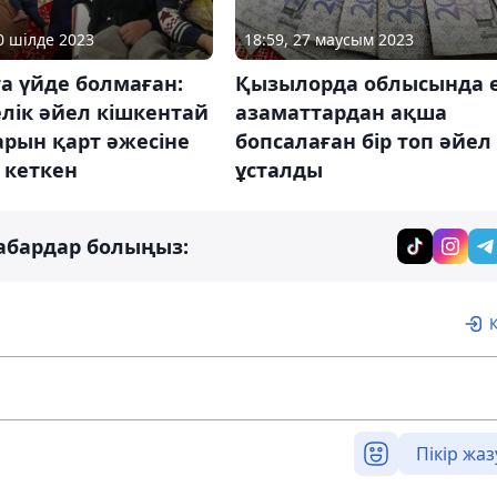
20 шілде 2023
18:59, 27 маусым 2023
та үйде болмаған:
Қызылорда облысында 
лік әйел кішкентай
азаматтардан ақша
арын қарт әжесіне
бопсалаған бір топ әйел
 кеткен
ұсталды
абардар болыңыз:
Пікір жаз