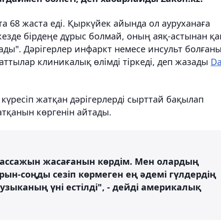
а 68 жаста еді. Қыркүйек айында ол ауруханаға
 кезде бірдеңе дұрыс болмай, оның аяқ-астынан қа
ады". Дәрігерлер инфаркт немесе инсульт болған
аттылар клиникалық өлімді тіркеді, деп жазады
Da
 күресіп жатқан дәрігерлерді сырттай бақылап
атқанын көргенін айтады.
ассажын жасағанын көрдім. Мен олардың
ұрын-соңды сезіп көрмеген ең әдемі гүлдердің
музыканың үні естілді", - дейді америкалық