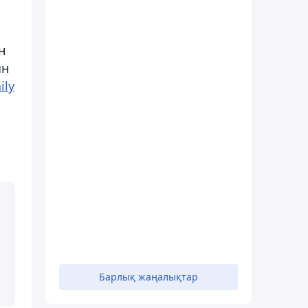
н
ын
ily
Барлық жаңалықтар