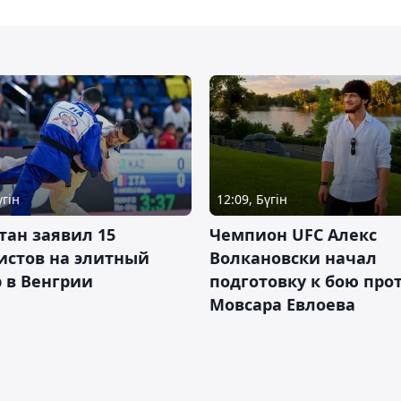
үгін
12:09, Бүгін
тан заявил 15
Чемпион UFC Алекс
истов на элитный
Волкановски начал
 в Венгрии
подготовку к бою про
Мовсара Евлоева