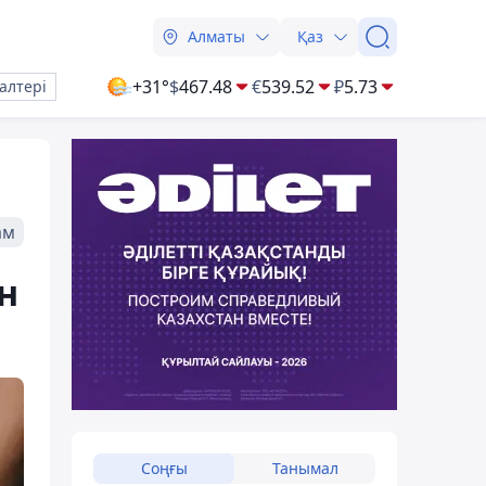
Алматы
Қаз
+31°
$
467.48
€
539.52
₽
5.73
алтері
ам
ін
Соңғы
Танымал