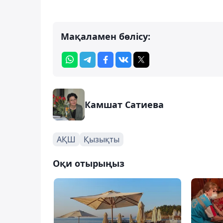
Мақаламен бөлісу:
Камшат Сатиева
АҚШ
Қызықты
Оқи отырыңыз