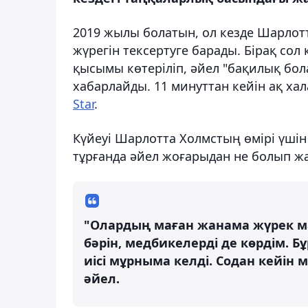
2019 жылы болатын, ол кезде Шарлотт
жүрегін тексертуге барады. Бірақ сол
қысымы көтеріліп, әйел "бақилық бол
хабарлайды. 11 минуттан кейін ақ хал
Star
.
Күйеуі Шарлотта Холмстың өмірі үшін
тұрғанда әйел жоғарыдан не болып ж
"Олардың маған жанама жүрек м
бәрін, медбикелерді де көрдім. Б
иісі мұрныма келді. Содан кейін 
әйел.