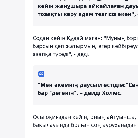
кейін жанұшыра айқайлаған дауы
тозақты көру адам төзгісіз екен", 
Содан кейін Құдай маған: "Мұның бәр
барсын деп жатырмын, егер кейбіреул
азапқа түседі", - деді.
"Мен әкемнің даусым естідім:"Се
бар "дегенін", – дейді Холмс.
Осы оқиғадан кейін, оның айтуынша, 
бақылауында болған соң ауруханадан