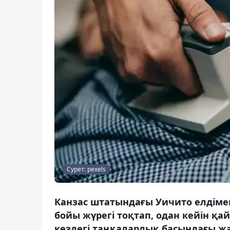
Сурет: pexels
Канзас штатындағы Уичито елдіме
бойы жүрегі тоқтап, одан кейін қай
кездегі таңқаларлық басындағы жағ