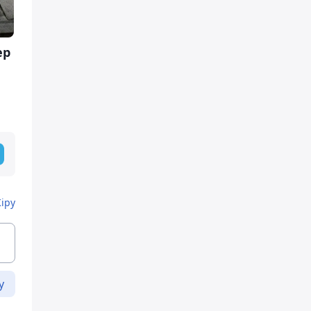
ер
Кіру
у