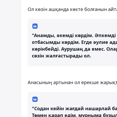
Ол көзін ашқанда көкте болғанын айт
"Анамды, әкемді көрдім. Әпкемді
отбасымды көрдім. Егде әулие ад
көрінбейді. Аурушаң да емес. Ол
сөзін жалғастырады ол.
Анасының артынан ол ерекше жарықты 
"Содан кейін жағдай нашарлай ба
Төмен қарап едім, мұрныма бұзылға