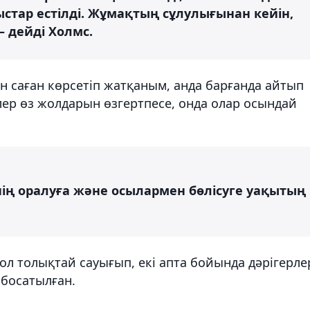
стар естілді. Жұмақтың сұлулығынан кейін,
– дейді Холмс.
ін саған көрсетіп жатқаным, анда барғанда айтып
ер өз жолдарын өзгертпесе, онда олар осындай
нің оралуға және осылармен бөлісуге уақытың
ол толықтай сауығып, екі апта бойында дәрігерле
 босатылған.