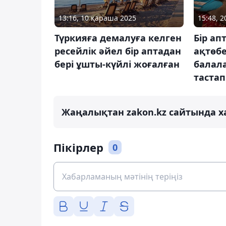
13:16, 10 қараша 2025
15:48, 
Түркияға демалуға келген
Бір ап
ресейлік әйел бір аптадан
ақтөбе
бері ұшты-күйлі жоғалған
балал
тастап
Жаңалықтан zakon.kz сайтында х
Пікірлер
0