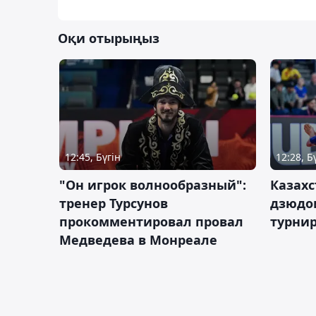
Оқи отырыңыз
12:45, Бүгін
12:28, Б
"Он игрок волнообразный":
Казахс
тренер Турсунов
дзюдо
прокомментировал провал
турнир
Медведева в Монреале