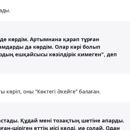
ады.
 де көрдім. Артымнана қарап тұрған
амдарды да көрдім. Олар кәрі болып
ардың ешқайсысы көзілдірік кимеген", деп
көріп, оны "Көктегі Әкейге" балаған.
стады. Құдай мені тозақтың шетіне апарды.
н-шіріген еттің иісі келді, иә солай. Одан