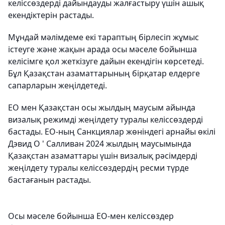
келіссөздерді дайындауды жалғастыру үшін ашық
екендіктерін растады.
Мұндай мәлімдеме екі тараптың бірлесіп жұмыс
істеуге және жақын арада осы мәселе бойынша
келісімге қол жеткізуге дайын екендігін көрсетеді.
Бұл Қазақстан азаматтарының бірқатар елдерге
сапарларын жеңілдетеді.
ЕО мен Қазақстан осы жылдың маусым айында
визалық режимді жеңілдету туралы келіссөздерді
бастады. ЕО-ның Санкциялар жөніндегі арнайы өкілі
Дэвид О ' Салливан 2024 жылдың маусымында
Қазақстан азаматтары үшін визалық рәсімдерді
жеңілдету туралы келіссөздердің ресми түрде
бастағанын растады.
Осы мәселе бойынша ЕО-мен келіссөздер