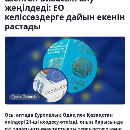
жеңілдеді: ЕО
келіссөздерге дайын екенін
растады
Сурет: Zakon.kz
Осы аптада Еуропалық Одақ пен Қазақстан
өкілдері 21-ші кездесу өткізді, оның барысында
екі тарап ынтымақтастықты тереңдетуге және