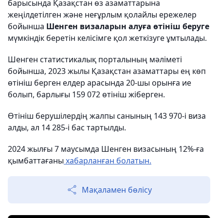
барысында Қазақстан өз азаматтарына
жеңілдетілген және неғұрлым қолайлы ережелер
бойынша
Шенген визаларын алуға өтініш беруге
мүмкіндік беретін келісімге қол жеткізуге ұмтылады.
Шенген статистикалық порталының мәліметі
бойынша, 2023 жылы Қазақстан азаматтары ең көп
өтініш берген елдер арасында 20-шы орынға ие
болып, барлығы 159 072 өтініш жіберген.
Өтініш берушілердің жалпы санының 143 970-і виза
алды, ал 14 285-і бас тартылды.
2024 жылғы 7 маусымда Шенген визасының 12%-ға
қымбаттағаны
хабарланған болатын.
Мақаламен бөлісу