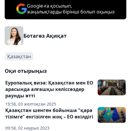
Google-ға қосылып,
жаңалықтарды бірінші болып оқыңыз
Ботагөз Ақиқат
Қазақстан
Оқи отырыңыз
Еуропалық виза: Қазақстан мен ЕО
арасында алғашқы келіссөздер
раунды өтті
19:58, 03 желтоқсан 2025
Қазақстан шенген бойынша "қара
тізімге" енгізілген жоқ – ЕО өкілдігі
09:58, 02 наурыз 2023