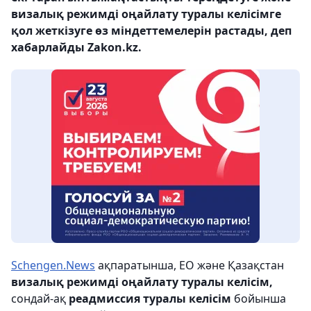
визалық режимді оңайлату туралы келісімге
қол жеткізуге өз міндеттемелерін растады, деп
хабарлайды Zakon.kz.
Schengen.News
ақпаратынша, ЕО және Қазақстан
визалық режимді оңайлату туралы келісім,
сондай-ақ
реадмиссия туралы келісім
бойынша