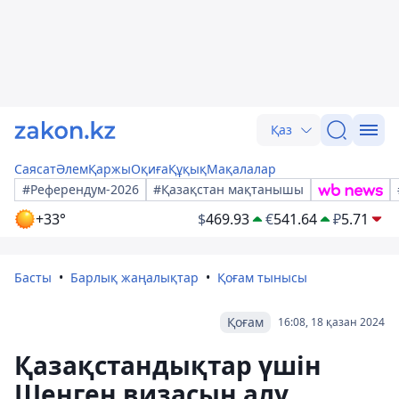
Қаз
Саясат
Әлем
Қаржы
Оқиға
Құқық
Мақалалар
#Референдум-2026
#Қазақстан мақтанышы
+33°
$
469.93
€
541.64
₽
5.71
Басты
Барлық жаңалықтар
Қоғам тынысы
Қоғам
16:08, 18 қазан 2024
Қазақстандықтар үшін
Шенген визасын алу